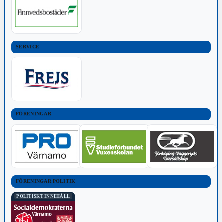
SERVICE
FÖRENINGAR
FÖRENINGAR POLITIK
POLITISKT INNEHÅLL