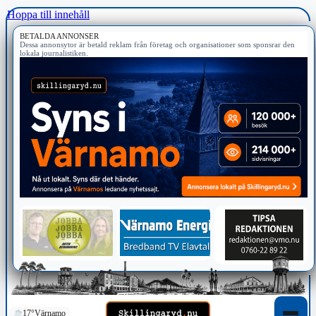
Hoppa till innehåll
BETALDA ANNONSER
Dessa annonsytor är betald reklam från företag och organisationer som sponsrar den
lokala journalistiken.
17°
Värnamo