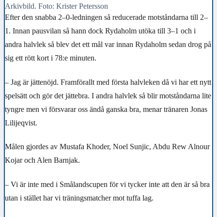
Arkivbild. Foto: Krister Petersson
Efter den snabba 2–0-ledningen så reducerade motståndarna till 2–
1. Innan pausvilan så hann dock Rydaholm utöka till 3–1 och i
andra halvlek så blev det ett mål var innan Rydaholm sedan drog på
sig ett rött kort i 78:e minuten.
– Jag är jättenöjd. Framförallt med första halvleken då vi har ett nytt
spelsätt och gör det jättebra. I andra halvlek så blir motståndarna lite
tyngre men vi försvarar oss ändå ganska bra, menar tränaren Jonas
Lilijeqvist.
Målen gjordes av Mustafa Khoder, Noel Sunjic, Abdu Rew Alnour
Kojar och Alen Barnjak.
– Vi är inte med i Smålandscupen för vi tycker inte att den är så bra
utan i stället har vi träningsmatcher mot tuffa lag.