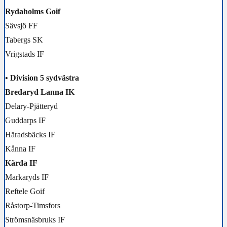
Rydaholms Goif
Sävsjö FF
Tabergs SK
Vrigstads IF
• Division 5 sydvästra
Bredaryd Lanna IK
Delary-Pjätteryd
Guddarps IF
Häradsbäcks IF
Kånna IF
Kärda IF
Markaryds IF
Reftele Goif
Råstorp-Timsfors
Strömsnäsbruks IF