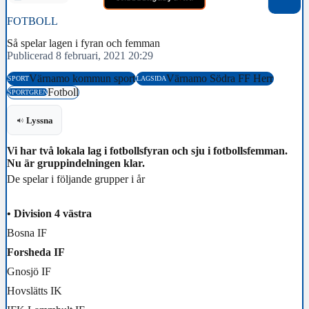
FOTBOLL
Så spelar lagen i fyran och femman
Publicerad 8 februari, 2021 20:29
Värnamo kommun sport
Värnamo Södra FF Herr
SPORT
LAGSIDA
Fotboll
SPORTGREN
Lyssna
Vi har två lokala lag i fotbollsfyran och sju i fotbollsfemman.
Nu är gruppindelningen klar.
De spelar i följande grupper i år
• Division 4 västra
Bosna IF
Forsheda IF
Gnosjö IF
Hovslätts IK