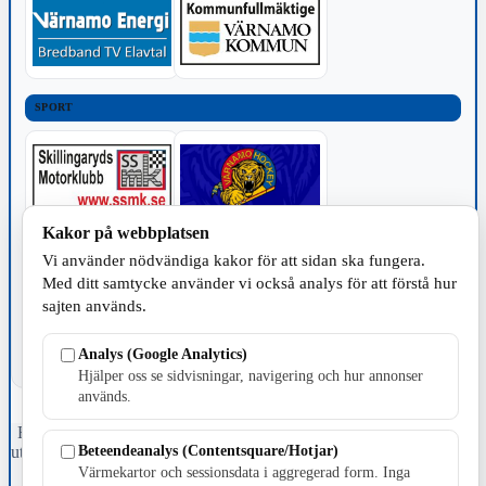
SPORT
Kakor på webbplatsen
TILLVERKNING
Vi använder nödvändiga kakor för att sidan ska fungera.
Med ditt samtycke använder vi också analys för att förstå hur
sajten används.
Analys (Google Analytics)
Hjälper oss se sidvisningar, navigering och hur annonser
används.
Fristående webbtidningsföretag grundat 1991 som sedan 2002 ger
Beteendeanalys (Contentsquare/Hotjar)
ut tidningen Skillingaryd.nu och 2010 lanserades Värnamo.nu. Från
april 2026 omfattar Skillingaryd.nu tre kommuner: Gnosjö,
Värmekartor och sessionsdata i aggregerad form. Inga