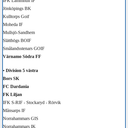
IFK Lammhult IF
Jönköpings BK
Kulltorps Goif
Moheda IF
Mullsjö-Sandhem
Slätthögs BOIF
Smålandsstenars GOIF
Värnamo Södra FF
• Division 5 västra
Bors SK
FC Dardania
FK Liljan
IFK S-RIF - Stockaryd - Rörvik
Månsarps IF
Norrahammars GIS
Norrahammars IK