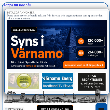
Hoppa till innehåll
BETALDA ANNONSER
Dessa annonsytor är betald reklam från företag och organisationer som sponsrar den
lokala journalistiken.
19°
Värnamo