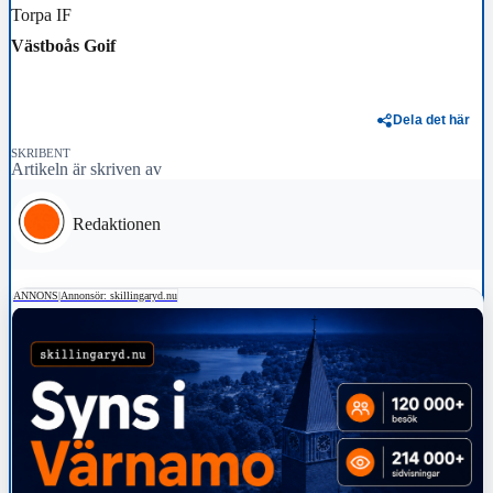
Torpa IF
Västboås Goif
Dela det här
SKRIBENT
Artikeln är skriven av
Redaktionen
ANNONS
|
Annonsör: skillingaryd.nu