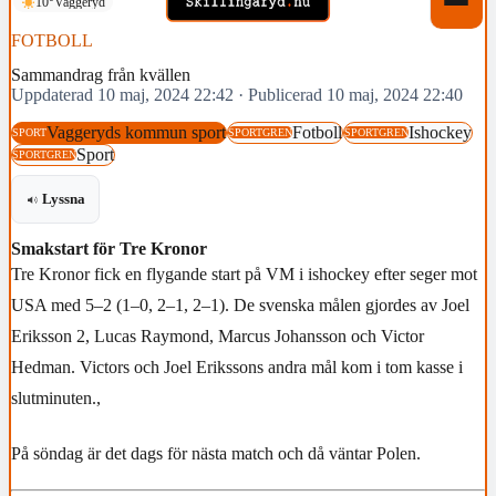
10°
Vaggeryd
FOTBOLL
Sammandrag från kvällen
Uppdaterad 10 maj, 2024 22:42
·
Publicerad 10 maj, 2024 22:40
Vaggeryds kommun sport
Fotboll
Ishockey
SPORT
SPORTGREN
SPORTGREN
Sport
SPORTGREN
Lyssna
Smakstart för Tre Kronor
Tre Kronor fick en flygande start på VM i ishockey efter seger mot
USA med 5–2 (1–0, 2–1, 2–1). De svenska målen gjordes av Joel
Eriksson 2, Lucas Raymond, Marcus Johansson och Victor
Hedman. Victors och Joel Erikssons andra mål kom i tom kasse i
slutminuten.,
På söndag är det dags för nästa match och då väntar Polen.