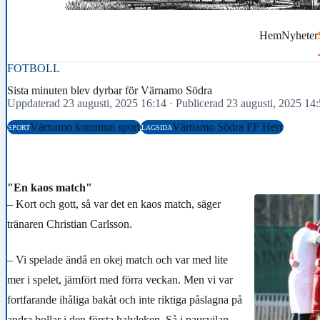
Hem
Nyheter
FOTBOLL
Sista minuten blev dyrbar för Värnamo Södra
Uppdaterad 23 augusti, 2025 16:14
·
Publicerad 23 augusti, 2025 14
Värnamo kommun sport
Värnamo Södra FF Herr
SPORT
LAGSIDA
"En kaos match"
– Kort och gott, så var det en kaos match, säger
tränaren Christian Carlsson.
– Vi spelade ändå en okej match och var med lite
mer i spelet, jämfört med förra veckan. Men vi var
fortfarande ihåliga bakåt och inte riktiga påslagna på
andra bollar i den första halvleken. Så i pausvilan,