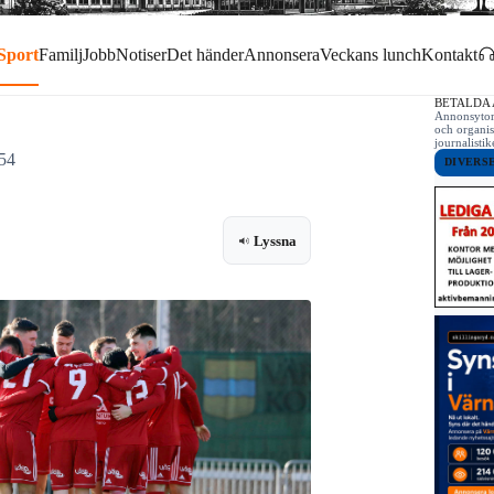
Sport
Familj
Jobb
Notiser
Det händer
Annonsera
Veckans lunch
Kontakt
BETALDA
Annonsytor 
och organis
journalist
:54
DIVERS
Lyssna