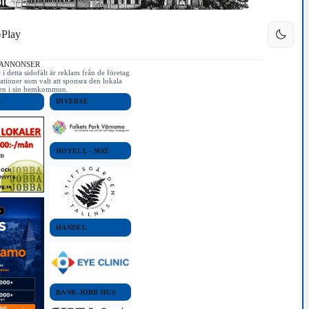
Play
 ANNONSER
i detta sidofält är reklam från de företag
ationer som valt att sponsra den lokala
iken i sin hemkommun.
E
DIVERSE
HOTELL - MAT
HANDEL
BANK-JOBB-HUS