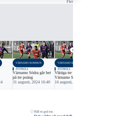
Fler
›
VÄRNAMO KOMMUN
VÄRNAMO KOMMUN
VÄRNAMO K
FOTBOLL
FOTBOLL
FOTBOLL
Värnamo Södra går bet
Viktiga tre poäng för
Värnamo Sö
på tre poäng
Värnamo Södra
segern på m
24
31 augusti, 2024 16:40
16 augusti, 2024 22:50
8 juni, 202
♢
Håll en god ton.
Skriv sakligt och respektfullt.