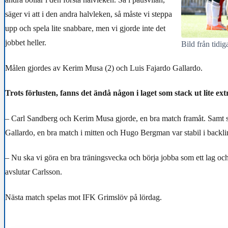
säger vi att i den andra halvleken, så måste vi steppa
upp och spela lite snabbare, men vi gjorde inte det
jobbet heller.
Bild från tidi
Målen gjordes av Kerim Musa (2) och Luis Fajardo Gallardo.
Trots förlusten, fanns det ändå någon i laget som stack ut lite ext
– Carl Sandberg och Kerim Musa gjorde, en bra match framåt. Samt s
Gallardo, en bra match i mitten och Hugo Bergman var stabil i backli
– Nu ska vi göra en bra träningsvecka och börja jobba som ett lag och
avslutar Carlsson.
Nästa match spelas mot IFK Grimslöv på lördag.