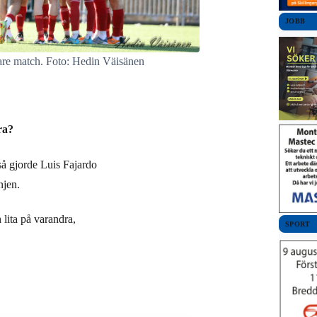
JOBB
gare match. Foto: Hedin Väisänen
ra?
å gjorde Luis Fajardo
njen.
 lita på varandra,
SPORT