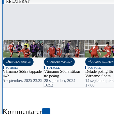
RELATERAT
‹
VÄRNAMO KOMMUN
VÄRNAMO KOMMUN
VÄRNAMO KOMMUN
FOTBOLL
FOTBOLL
FOTBOLL
Värnamo Södra tappade
Värnamo Södra säkrar
Delade poäng för
4–2
tre poäng
Värnamo Södra
5 september, 2025 23:25
28 september, 2024
14 september, 20
16:52
17:00
Kommentarer
0