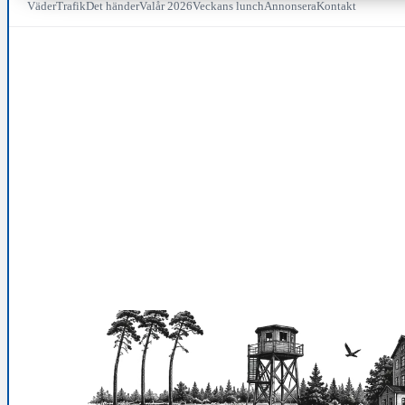
Väder
Trafik
Det händer
Valår 2026
Veckans lunch
Annonsera
Kontakt