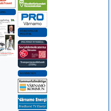
MANG
FÖRENINGAR
POLITIK
POLITISKT INNEHÅLL
Transparensmeddelande
(TTPA)
KOMMUNEN