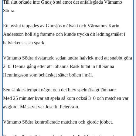
Till slut orkade inte Gnosjö stå emot det anfallsglada Värnamo
Södra.
Ett avslut tappades av Gnosjös målvakt och Värnamos Karin
Andersson höll sig framme och kunde trycka dit ledningsmålet i
halvlekens sista spark.
Värnamo Södra rivstartade sedan andra halvlek med att snabbt göra
2–0. Denna gång efter att Johanna Rask hittat in till Sanna
Henningsson som behärskat sätter bollen i mål.
Sen sänktes tempot något och det blev spelmässigt jämnare.
Med 25 minuter kvar att spela så kom också 3–0 och matchen var
avgjord. Målskytt var Josefin Petersson.
Värnamo Södra kontrollerade matchen och gjorde jobbet.