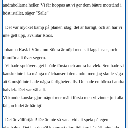
andrabollarna heller. Vi får hoppas att vi ger dem bättre motstånd i
höst istället, säger ”Salle”
–Det var mycket kamp på planen idag, det är härligt, och än har vi
inte gett upp, avslutar Roos.
Johanna Rask i Värnamo Södra är nöjd med sitt lags insats, och
framför allt över segern.
–Vi hade spelövertaget i både första och andra halvlek. Sen hade vi
kanske inte lika många målchanser i den andra men jag skulle säga
att Gnosjö inte hade några farligheter alls. De hade en hörna i andra
halvlek. Det var väl allt.
Vi kunde kanske gjort något mer mål i första men vi vinner ju i alla
fall, och det är härligt!
–Det är välförtjänt! De är inte så vana vid att spela på egen
planhalva. Det har de väl knappast gjort tidigare i år. Vi tvingade