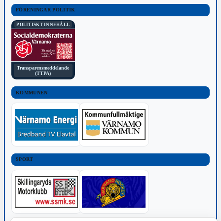
FÖRENINGAR POLITIK
POLITISKT INNEHÅLL
Transparensmeddelande
(TTPA)
KOMMUNEN
SPORT