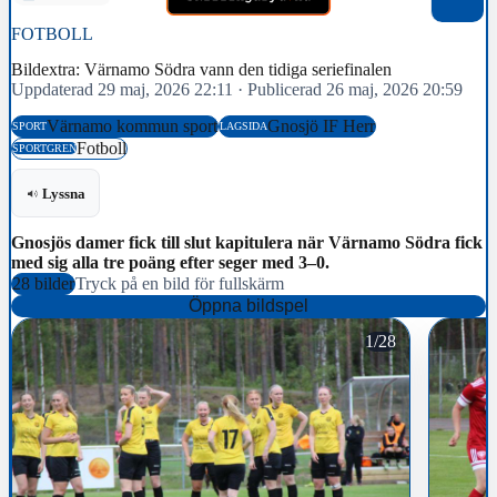
FOTBOLL
Bildextra: Värnamo Södra vann den tidiga seriefinalen
Uppdaterad 29 maj, 2026 22:11
·
Publicerad 26 maj, 2026 20:59
Värnamo kommun sport
Gnosjö IF Herr
SPORT
LAGSIDA
Fotboll
SPORTGREN
Lyssna
Gnosjös damer fick till slut kapitulera när Värnamo Södra fick
med sig alla tre poäng efter seger med 3–0.
28 bilder
Tryck på en bild för fullskärm
Öppna bildspel
1/28