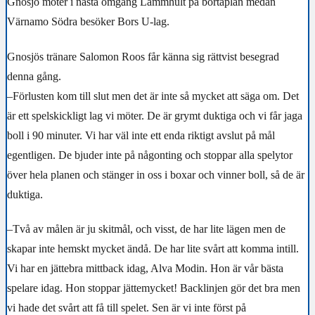
Gnosjö möter i nästa omgång Lammhult på bortaplan medan
Värnamo Södra besöker Bors U-lag.
Gnosjös tränare Salomon Roos får känna sig rättvist besegrad
denna gång.
–Förlusten kom till slut men det är inte så mycket att säga om. Det
är ett spelskickligt lag vi möter. De är grymt duktiga och vi får jaga
boll i 90 minuter. Vi har väl inte ett enda riktigt avslut på mål
egentligen. De bjuder inte på någonting och stoppar alla spelytor
över hela planen och stänger in oss i boxar och vinner boll, så de är
duktiga.
–Två av målen är ju skitmål, och visst, de har lite lägen men de
skapar inte hemskt mycket ändå. De har lite svårt att komma intill.
Vi har en jättebra mittback idag, Alva Modin. Hon är vår bästa
spelare idag. Hon stoppar jättemycket! Backlinjen gör det bra men
vi hade det svårt att få till spelet. Sen är vi inte först på