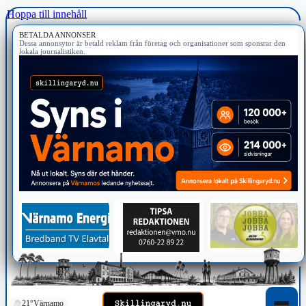
Hoppa till innehåll
BETALDA ANNONSER
Dessa annonsytor är betald reklam från företag och organisationer som sponsrar den
lokala journalistiken.
21°
Värnamo