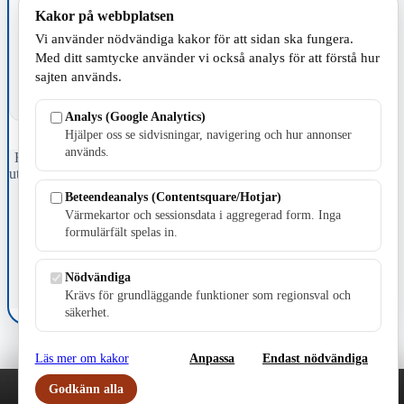
TILLVERKNING
Kakor på webbplatsen
Vi använder nödvändiga kakor för att sidan ska fungera.
Med ditt samtycke använder vi också analys för att förstå hur
sajten används.
Analys (Google Analytics)
Hjälper oss se sidvisningar, navigering och hur annonser
används.
Fristående webbtidningsföretag grundat 1991 som sedan 2002 ger
ut tidningen Skillingaryd.nu och 2010 lanserades Värnamo.nu. Från
april 2026 omfattar Skillingaryd.nu tre kommuner: Gnosjö,
Beteendeanalys (Contentsquare/Hotjar)
Värnamo och Vaggeryds kommun.
Värmekartor och sessionsdata i aggregerad form. Inga
formulärfält spelas in.
Kontakta oss
E-post: redaktionen@skillingaryd.nu
Postadress: Gisslaköp 1, 568 92 Skillingaryd
Nödvändiga
Krävs för grundläggande funktioner som regionsval och
Kakinställningar
säkerhet.
Läs mer om kakor
Anpassa
Endast nödvändiga
Godkänn alla
Play