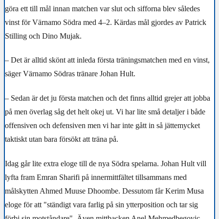
göra ett till mål innan matchen var slut och sifforna blev således
vinst för Värnamo Södra med 4–2. Kärdas mål gjordes av Patrick
Stilling och Dino Mujak.
– Det är alltid skönt att inleda första träningsmatchen med en vinst,
säger Värnamo Södras tränare Johan Hult.
– Sedan är det ju första matchen och det finns alltid grejer att jobba
på men överlag såg det helt okej ut. Vi har lite små detaljer i både
offensiven och defensiven men vi har inte gått in så jättemycket
taktiskt utan bara försökt att träna på.
Idag går lite extra eloge till de nya Södra spelarna. Johan Hult vill
lyfta fram Emran Sharifi på innermittfältet tillsammans med
målskytten Ahmed Muuse Dhoombe. Dessutom får Kerim Musa
eloge för att "ständigt vara farlig på sin ytterposition och tar sig
förbi sin motståndare". Även mittbacken Anel Mehmedbegovic