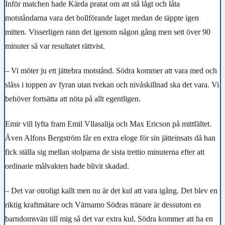
Inför matchen hade Kärda pratat om att stå lågt och låta
motståndarna vara det bollförande laget medan de täppte igen
mitten. Visserligen rann det igenom någon gång men sett över 90
minuter så var resultatet rättvist.
– Vi möter ju ett jättebra motstånd. Södra kommer att vara med och
slåss i toppen av fyran utan tvekan och nivåskillnad ska det vara. Vi
behöver fortsätta att nöta på allt egentligen.
Emir vill lyfta fram Emil Vllasalija och Max Ericson på mittfältet.
Även Alfons Bergström får en extra eloge för sin jätteinsats då han
fick ställa sig mellan stolparna de sista trettio minuterna efter att
ordinarie målvakten hade blivit skadad.
– Det var otroligt kallt men nu är det kul att vara igång. Det blev en
riktig kraftmätare och Värnamo Södras tränare är dessutom en
barndomsvän till mig så det var extra kul. Södra kommer att ha en