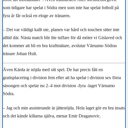
som tidigare har spelat i Södra men som inte har spelat fotboll på
fyra år får också en eloge av tränaren.
– Det var väldigt kallt ute, planen var hård och touchen sitter inte
alltid där. Nästa match blir lite tuffare för då möter vi Gislaved och
det kommer att bli en bra kraftmätare, avslutar Värnamo Södras
tränare Johan Hult.
Även Kärda är nöjda med sitt spel. De har precis fått en
gratisplacering i division fem efter att ha spelat i division sex förra
säsongen och spelar nu 2–4 mot division -fyra -laget Värnamo
Södra.
– Jag och min assisterande är jättenöjda. Hela laget gör en bra insats
och det kände killarna själva, menar Emir Draganovic.