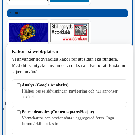
SPORT
Kakor på webbplatsen
TILLVERKNING
Vi använder nödvändiga kakor för att sidan ska fungera.
Med ditt samtycke använder vi också analys för att förstå hur
sajten används.
Analys (Google Analytics)
Hjälper oss se sidvisningar, navigering och hur annonser
används.
Fristående webbtidningsföretag grundat 1991 som sedan 2002 ger
ut tidningen Skillingaryd.nu och 2010 lanserades Värnamo.nu. Från
Beteendeanalys (Contentsquare/Hotjar)
april 2026 omfattar Skillingaryd.nu tre kommuner: Gnosjö,
Värmekartor och sessionsdata i aggregerad form. Inga
Värnamo och Vaggeryds kommun.
formulärfält spelas in.
Kontakta oss