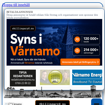
Hoppa till innehåll
BETALDA ANNONSER
Dessa annonsytor är betald reklam från företag och organisationer som sponsrar den
lokala journalistiken.
17°
Värnamo