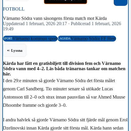
FOTBOLL
Värnamo Södra vann säsongens första match mot Kärda
Uppdaterad 1 februari, 2026 20:17
·
Publicerad 1 februari, 2026
19:49
Värnamo kommun sport
Värnamo Södra FF Herr
SPORT
LAGSIDA
Lyssna
Kärda har fått en gratisbiljett till division fem och Värnamo
Södra vann med 4–2. Läs båda tränarnas tankar om matchen
här.
I den 29:e minuten så gjorde Värnamo Södra det första målet
genom Carl Sandberg. Tio minuter senare så utökade Lucas
Antonsson till 2–0 och strax innan pausvilan så var Ahmed Muuse
Dhoombe framme och gjorde 3–0.
I andra halvlek så gjorde Värnamo Södra sitt fjärde mål genom Erol
Dzelinovski innan Kärda gjorde sitt första mål. Kärda hann sedan