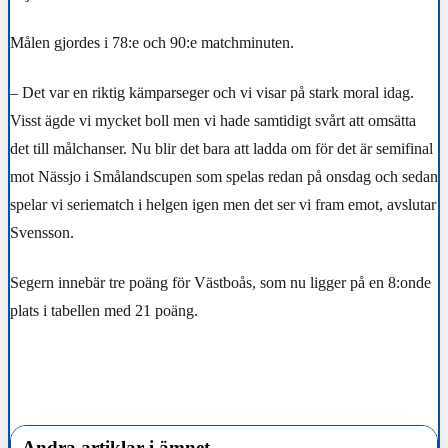
Målen gjordes i 78:e och 90:e matchminuten.
– Det var en riktig kämparseger och vi visar på stark moral idag.
Visst ägde vi mycket boll men vi hade samtidigt svårt att omsätta
det till målchanser. Nu blir det bara att ladda om för det är semifinal
mot Nässjo i Smålandscupen som spelas redan på onsdag och sedan
spelar vi seriematch i helgen igen men det ser vi fram emot, avslutar
Svensson.
Segern innebär tre poäng för Västboås, som nu ligger på en 8:onde
plats i tabellen med 21 poäng.
Andra artiklar i ämnet