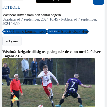
FOTBOLL
Västboås kliver fram och säkrar segern
Uppdaterad 7 september, 2024 16:45
·
Publicerad 7 september,
2024 14:50
Värnamo kommun sport
Västboås GoIF Herr
SPORT
LAGSIDA
Lyssna
Västboås krigade till sig tre poäng när de vann med 2–0 över
Lagans AIK.