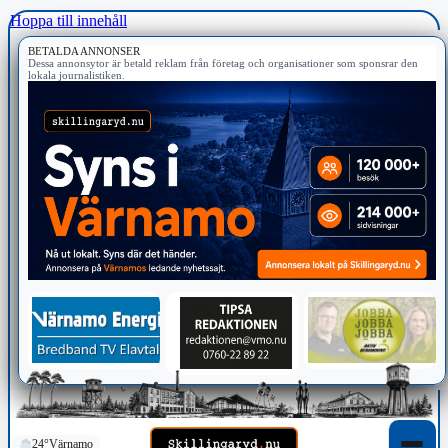
Hoppa till innehåll
BETALDA ANNONSER
Dessa annonsytor är betald reklam från företag och organisationer som sponsrar den
lokala journalistiken.
24°
Värnamo