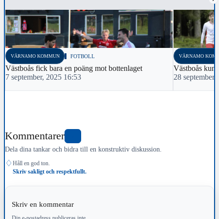
VÄRNAMO KOMMUN
FOTBOLL
VÄRNAMO KOM
Västboås fick bara en poäng mot bottenlaget
Västboås kunde
7 september, 2025 16:53
28 september,
Kommentarer
0
Dela dina tankar och bidra till en konstruktiv diskussion.
♢
Håll en god ton.
Skriv sakligt och respektfullt.
Skriv en kommentar
Din e-postadress publiceras inte.