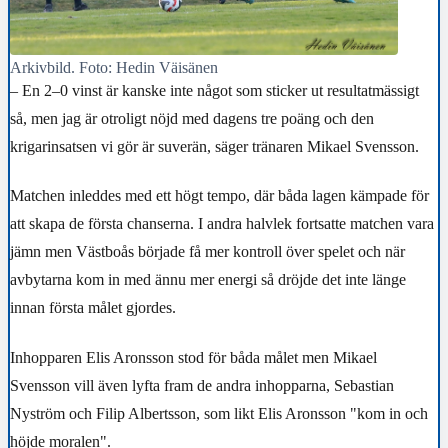
Arkivbild. Foto: Hedin Väisänen
– En 2–0 vinst är kanske inte något som sticker ut resultatmässigt
så, men jag är otroligt nöjd med dagens tre poäng och den
krigarinsatsen vi gör är suverän, säger tränaren Mikael Svensson.
Matchen inleddes med ett högt tempo, där båda lagen kämpade för
att skapa de första chanserna. I andra halvlek fortsatte matchen vara
jämn men Västboås började få mer kontroll över spelet och när
avbytarna kom in med ännu mer energi så dröjde det inte länge
innan första målet gjordes.
Inhopparen Elis Aronsson stod för båda målet men Mikael
Svensson vill även lyfta fram de andra inhopparna, Sebastian
Nyström och Filip Albertsson, som likt Elis Aronsson "kom in och
höjde moralen".