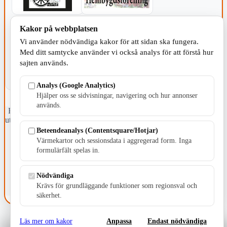
Kakor på webbplatsen
KOMMUNEN
Vi använder nödvändiga kakor för att sidan ska fungera.
Med ditt samtycke använder vi också analys för att förstå hur
sajten används.
Analys (Google Analytics)
Hjälper oss se sidvisningar, navigering och hur annonser
används.
Fristående webbtidningsföretag grundat 1991 som sedan 2002 ger
ut tidningen Skillingaryd.nu och 2010 lanserades Värnamo.nu. Från
april 2026 omfattar Skillingaryd.nu tre kommuner: Gnosjö,
Beteendeanalys (Contentsquare/Hotjar)
Värnamo och Vaggeryds kommun.
Värmekartor och sessionsdata i aggregerad form. Inga
formulärfält spelas in.
Kontakta oss
E-post: redaktionen@skillingaryd.nu
Postadress: Gisslaköp 1, 568 92 Skillingaryd
Nödvändiga
Krävs för grundläggande funktioner som regionsval och
Kakinställningar
säkerhet.
Läs mer om kakor
Anpassa
Endast nödvändiga