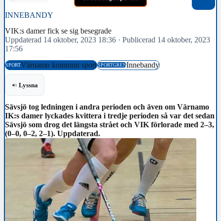
INNEBANDY
VIK:s damer fick se sig besegrade
Uppdaterad 14 oktober, 2023 18:36
·
Publicerad 14 oktober, 2023
17:56
Värnamo kommun sport
Innebandy
SPORT
SPORTGREN
Lyssna
Sävsjö tog ledningen i andra perioden och även om Värnamo
IK:s damer lyckades kvittera i tredje perioden så var det sedan
Sävsjö som drog det längsta strået och VIK förlorade med 2–3,
(0–0, 0–2, 2–1). Uppdaterad.