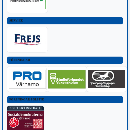
SERVICE
FÖRENINGAR
FÖRENINGAR POLITIK
POLITISKT INNEHÅLL