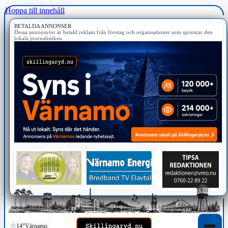
Hoppa till innehåll
BETALDA ANNONSER
Dessa annonsytor är betald reklam från företag och organisationer som sponsrar den
lokala journalistiken.
14°
Värnamo