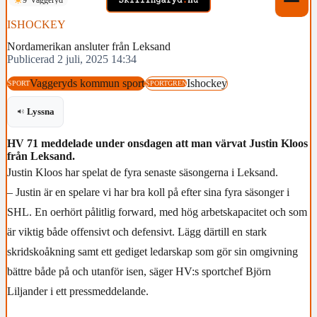
ISHOCKEY
Nordamerikan ansluter från Leksand
Publicerad 2 juli, 2025 14:34
Vaggeryds kommun sport
Ishockey
SPORT
SPORTGREN
Lyssna
HV 71 meddelade under onsdagen att man värvat Justin Kloos
från Leksand.
Justin Kloos har spelat de fyra senaste säsongerna i Leksand.
– Justin är en spelare vi har bra koll på efter sina fyra säsonger i
SHL. En oerhört pålitlig forward, med hög arbetskapacitet och som
är viktig både offensivt och defensivt. Lägg därtill en stark
skridskoåkning samt ett gediget ledarskap som gör sin omgivning
bättre både på och utanför isen, säger HV:s sportchef Björn
Liljander i ett pressmeddelande.