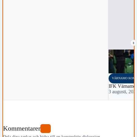
›
VÄRNAMO KOM
IFK Värnamo 
3 augusti, 202
Kommentarer
0
Dela dina tankar och bidra till en konstruktiv diskussion.