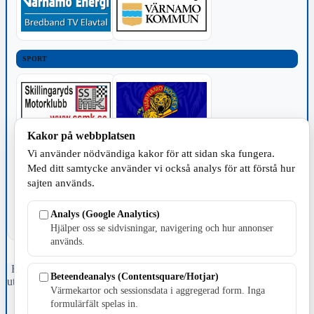
SPORT
Kakor på webbplatsen
Vi använder nödvändiga kakor för att sidan ska fungera.
TILLVERKNING
Med ditt samtycke använder vi också analys för att förstå hur
sajten används.
Analys (Google Analytics)
Hjälper oss se sidvisningar, navigering och hur annonser
används.
Fristående webbtidningsföretag grundat 1991 som sedan 2002 ger
Beteendeanalys (Contentsquare/Hotjar)
ut tidningen Skillingaryd.nu och 2010 lanserades Värnamo.nu. Från
Värmekartor och sessionsdata i aggregerad form. Inga
april 2026 omfattar Skillingaryd.nu tre kommuner: Gnosjö,
formulärfält spelas in.
Värnamo och Vaggeryds kommun.