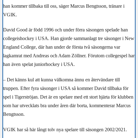
han kommer tillbaka till oss, säger Marcus Bengtsson, tränare i
VGIK.
David Good är född 1996 och under förra säsongen spelade han
collegeishockey i USA. Han gjorde sammanlagt tre säsonger i New
England College, där han under de första två säsongerna var
lagkamrat med Andreas och Adam Zöllner. Förutom collegespel har
han även spelat juniorhockey i USA.
– Det känns kul att kunna välkomna ännu en återvändare till
truppen. Efter fyra säsonger i USA så kommer David tillbaka för
spel i Tigerströjan. Det är en spelare med ett stort hjärta för klubben
som har utvecklats bra under åren där borta, kommenterar Marcus
Bengtsson.
VGIK har så här långt tolv nya spelare till säsongen 2002/2021.