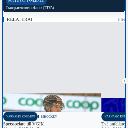
POLITISKT INNEHÅLL
Transparensmeddelande (TTPA)
RELATERAT
Fler
›
VÄRNAMO KOMMUN
ISHOCKEY
VÄRNAMO KOM
Spetsspelare till VGIK
Två anfallare 