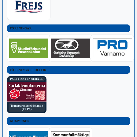
FÖRENINGAR
FÖRENINGAR POLITIK
POLITISKT INNEHÅLL
Transparensmeddelande
(TTPA)
KOMMUNEN