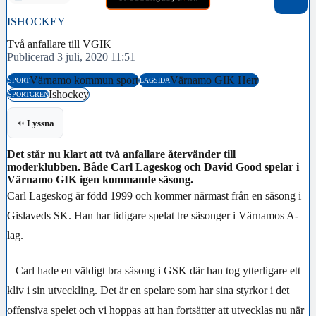
ISHOCKEY
Två anfallare till VGIK
Publicerad 3 juli, 2020 11:51
Värnamo kommun sport
Värnamo GIK Herr
SPORT
LAGSIDA
Ishockey
SPORTGREN
Lyssna
Det står nu klart att två anfallare återvänder till
moderklubben. Både Carl Lageskog och David Good spelar i
Värnamo GIK igen kommande säsong.
Carl Lageskog är född 1999 och kommer närmast från en säsong i
Gislaveds SK. Han har tidigare spelat tre säsonger i Värnamos A-
lag.
– Carl hade en väldigt bra säsong i GSK där han tog ytterligare ett
kliv i sin utveckling. Det är en spelare som har sina styrkor i det
offensiva spelet och vi hoppas att han fortsätter att utvecklas nu när