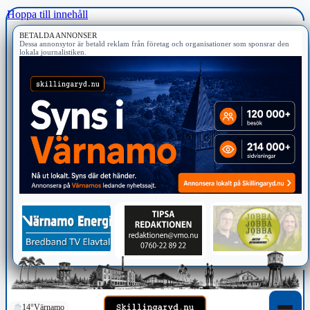
Hoppa till innehåll
BETALDA ANNONSER
Dessa annonsytor är betald reklam från företag och organisationer som sponsrar den
lokala journalistiken.
14°
Värnamo