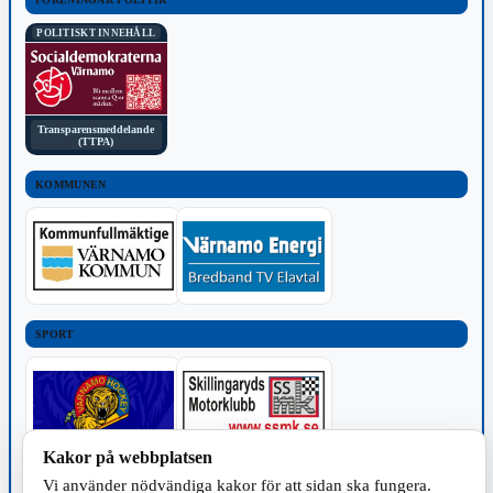
POLITISKT INNEHÅLL
Transparensmeddelande
(TTPA)
KOMMUNEN
SPORT
Kakor på webbplatsen
Vi använder nödvändiga kakor för att sidan ska fungera.
TILLVERKNING