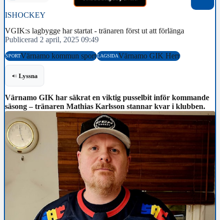
ISHOCKEY
VGIK:s lagbygge har startat - tränaren först ut att förlänga
Publicerad 2 april, 2025 09:49
Värnamo kommun sport
Värnamo GIK Herr
SPORT
LAGSIDA
Lyssna
Värnamo GIK har säkrat en viktig pusselbit inför kommande
säsong – tränaren Mathias Karlsson stannar kvar i klubben.