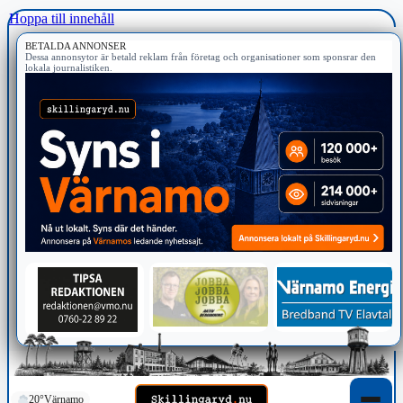
Hoppa till innehåll
BETALDA ANNONSER
Dessa annonsytor är betald reklam från företag och organisationer som sponsrar den
lokala journalistiken.
20°
Värnamo