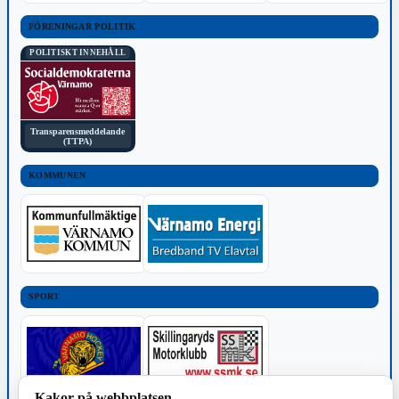
FÖRENINGAR POLITIK
POLITISKT INNEHÅLL
Transparensmeddelande
(TTPA)
KOMMUNEN
SPORT
Kakor på webbplatsen