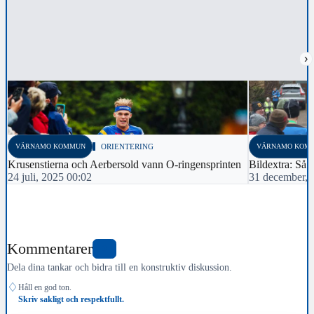
›
VÄRNAMO KOMMUN
ORIENTERING
VÄRNAMO KOM
Krusenstierna och Aerbersold vann O-ringensprinten
Bildextra: Så g
24 juli, 2025 00:02
31 december, 
Kommentarer
0
Dela dina tankar och bidra till en konstruktiv diskussion.
♢
Håll en god ton.
Skriv sakligt och respektfullt.