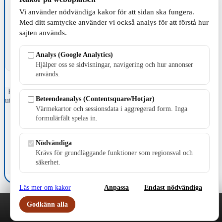
TILLVERKNING
Vi använder nödvändiga kakor för att sidan ska fungera.
Med ditt samtycke använder vi också analys för att förstå hur
sajten används.
Analys (Google Analytics)
Hjälper oss se sidvisningar, navigering och hur annonser
används.
Fristående webbtidningsföretag grundat 1991 som sedan 2002 ger
Beteendeanalys (Contentsquare/Hotjar)
ut tidningen Skillingaryd.nu och 2010 lanserades Värnamo.nu. Från
Värmekartor och sessionsdata i aggregerad form. Inga
april 2026 omfattar Skillingaryd.nu tre kommuner: Gnosjö,
Värnamo och Vaggeryds kommun.
formulärfält spelas in.
Kontakta oss
Nödvändiga
E-post: redaktionen@skillingaryd.nu
Postadress: Gisslaköp 1, 568 92 Skillingaryd
Krävs för grundläggande funktioner som regionsval och
säkerhet.
Kakinställningar
Läs mer om kakor
Anpassa
Endast nödvändiga
Godkänn alla
Play
Nyheter
Sport
Familj
Meny