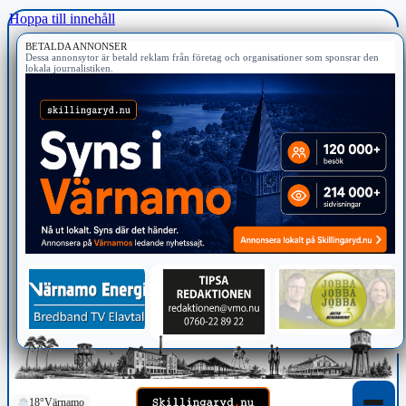
Hoppa till innehåll
BETALDA ANNONSER
Dessa annonsytor är betald reklam från företag och organisationer som sponsrar den
lokala journalistiken.
18°
Värnamo