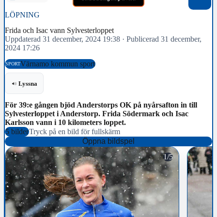
LÖPNING
Frida och Isac vann Sylvesterloppet
Uppdaterad 31 december, 2024 19:38
·
Publicerad 31 december,
2024 17:26
Värnamo kommun sport
SPORT
Lyssna
För 39:e gången bjöd Anderstorps OK på nyårsafton in till
Sylvesterloppet i Anderstorp. Frida Södermark och Isac
Karlsson vann i 10 kilometers loppet.
5 bilder
Tryck på en bild för fullskärm
Öppna bildspel
1/5