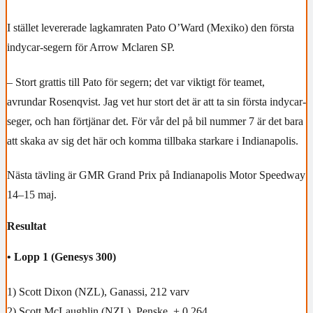
I stället levererade lagkamraten Pato O’Ward (Mexiko) den första
indycar-segern för Arrow Mclaren SP.
– Stort grattis till Pato för segern; det var viktigt för teamet,
avrundar Rosenqvist. Jag vet hur stort det är att ta sin första indycar-
seger, och han förtjänar det. För vår del på bil nummer 7 är det bara
att skaka av sig det här och komma tillbaka starkare i Indianapolis.
Nästa tävling är GMR Grand Prix på Indianapolis Motor Speedway
14–15 maj.
Resultat
• Lopp 1 (Genesys 300)
1) Scott Dixon (NZL), Ganassi, 212 varv
2) Scott McLaughlin (NZL), Penske, + 0.264