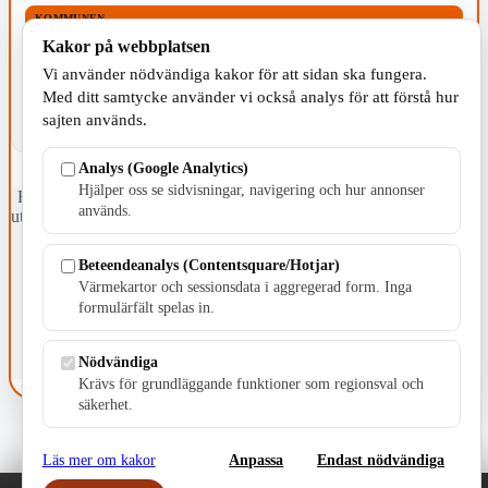
KOMMUNEN
Kakor på webbplatsen
Vi använder nödvändiga kakor för att sidan ska fungera.
Med ditt samtycke använder vi också analys för att förstå hur
sajten används.
Analys (Google Analytics)
Hjälper oss se sidvisningar, navigering och hur annonser
Fristående webbtidningsföretag grundat 1991 som sedan 2002 ger
används.
ut tidningen Skillingaryd.nu och 2010 lanserades Värnamo.nu. Från
april 2026 omfattar Skillingaryd.nu tre kommuner: Gnosjö,
Värnamo och Vaggeryds kommun.
Beteendeanalys (Contentsquare/Hotjar)
Värmekartor och sessionsdata i aggregerad form. Inga
Kontakta oss
formulärfält spelas in.
E-post: redaktionen@skillingaryd.nu
Postadress: Gisslaköp 1, 568 92 Skillingaryd
Nödvändiga
Kakinställningar
Krävs för grundläggande funktioner som regionsval och
säkerhet.
Läs mer om kakor
Anpassa
Endast nödvändiga