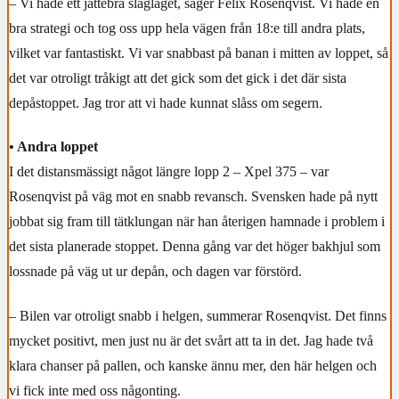
– Vi hade ett jättebra slagläget, säger Felix Rosenqvist. Vi hade en
bra strategi och tog oss upp hela vägen från 18:e till andra plats,
vilket var fantastiskt. Vi var snabbast på banan i mitten av loppet, så
det var otroligt tråkigt att det gick som det gick i det där sista
depåstoppet. Jag tror att vi hade kunnat slåss om segern.
• Andra loppet
I det distansmässigt något längre lopp 2 – Xpel 375 – var
Rosenqvist på väg mot en snabb revansch. Svensken hade på nytt
jobbat sig fram till tätklungan när han återigen hamnade i problem i
det sista planerade stoppet. Denna gång var det höger bakhjul som
lossnade på väg ut ur depån, och dagen var förstörd.
– Bilen var otroligt snabb i helgen, summerar Rosenqvist. Det finns
mycket positivt, men just nu är det svårt att ta in det. Jag hade två
klara chanser på pallen, och kanske ännu mer, den här helgen och
vi fick inte med oss någonting.