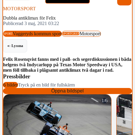
MOTORSPORT
Dubbla antiklimax för Felix
Publicerad 3 maj, 2021 03:22
Vaggeryds kommun sport
Motorsport
SPORT
SPORTGREN
Lyssna
Felix Rosenqvist fanns med i pall- och segerdiskussionen i båda
helgens två Indycarlopp på Texas Motor Speedway i USA,
men föll tillbaka i plågsamt antiklimax två dagar i rad.
Pressbilder
6 bilder
Tryck på en bild för fullskärm
Öppna bildspel
1/6