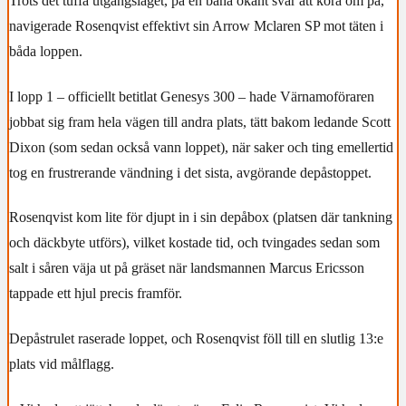
Trots det tuffa utgångsläget, på en bana ökänt svår att köra om på,
navigerade Rosenqvist effektivt sin Arrow Mclaren SP mot täten i
båda loppen.
I lopp 1 – officiellt betitlat Genesys 300 – hade Värnamoföraren
jobbat sig fram hela vägen till andra plats, tätt bakom ledande Scott
Dixon (som sedan också vann loppet), när saker och ting emellertid
tog en frustrerande vändning i det sista, avgörande depåstoppet.
Rosenqvist kom lite för djupt in i sin depåbox (platsen där tankning
och däckbyte utförs), vilket kostade tid, och tvingades sedan som
salt i såren väja ut på gräset när landsmannen Marcus Ericsson
tappade ett hjul precis framför.
Depåstrulet raserade loppet, och Rosenqvist föll till en slutlig 13:e
plats vid målflagg.