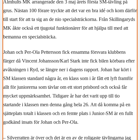
Älmhults MK arrangerade den 3 maj årets första SM-tävling på
grus. Nästan 100 förare tryckte att det var en bra idé och kom därför
till start för att ta sig an de nio specialsträckorna. Från Skillingaryds
MK åkte också ett tjugotal funktionärer för att hjälpa till med att
bemanna en specialsträcka.
Johan och Per-Ola Pettersson fick ensamma försvara klubbens
färger då Vincent Johansson/Karl Stark inte fick bilen körbara efter
avåkningen i Ryd, se längre ner i dagens rapport. Johan har kört i
SM klassen standard några år, en klass som i år fått ett lyft framför
allt för juniorerna som tävlar om ett stort prisbord och också får
mycket uppmärksamhet. Tidigare år har det varit upp till tio
startande i klassen men denna gång hela 26. Att då komma på en
sjätteplats totalt i klassen och en femte plats i Junior-SM är en fullt
godkänd insats för Johan och Per-Ola.
– Silverratten är över och det är en av de roligaste tävlingarna jag