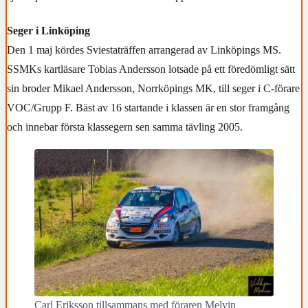
Seger i Linköping
Den 1 maj kördes Sviestaträffen arrangerad av Linköpings MS.
SSMKs kartläsare Tobias Andersson lotsade på ett föredömligt sätt
sin broder Mikael Andersson, Norrköpings MK, till seger i C-förare
VOC/Grupp F. Bäst av 16 startande i klassen är en stor framgång
och innebar första klassegern sen samma tävling 2005.
Carl Eriksson tillsammans med föraren Melvin