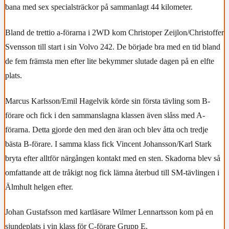
bana med sex specialsträckor på sammanlagt 44 kilometer.
Bland de trettio a-förarna i 2WD kom Christoper Zeijlon/Christoffer
Svensson till start i sin Volvo 242. De började bra med en tid bland
de fem främsta men efter lite bekymmer slutade dagen på en elfte
plats.
Marcus Karlsson/Emil Hagelvik körde sin första tävling som B-
förare och fick i den sammanslagna klassen även slåss med A-
förarna. Detta gjorde den med den äran och blev åtta och tredje
bästa B-förare. I samma klass fick Vincent Johansson/Karl Stark
bryta efter alltför närgången kontakt med en sten. Skadorna blev så
omfattande att de tråkigt nog fick lämna återbud till SM-tävlingen i
Älmhult helgen efter.
Johan Gustafsson med kartläsare Wilmer Lennartsson kom på en
sjundeplats i vin klass för C-förare Grupp E.