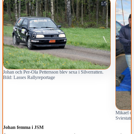
1/5
Johan och Per-Ola Pettersson blev sexa i Silverratten.
Bild: Lasses Rallyreportage
Mikael oc
Sviestatra
Johan femma i JSM