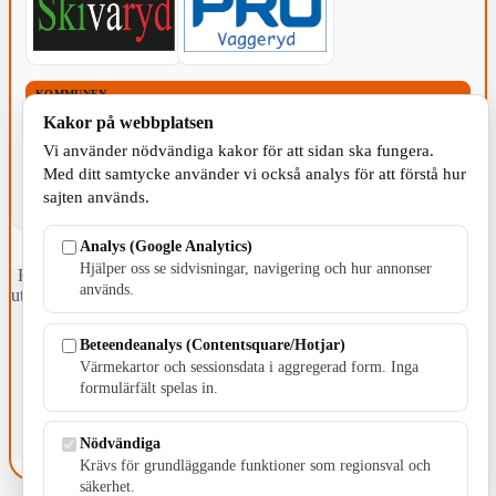
KOMMUNEN
Kakor på webbplatsen
Vi använder nödvändiga kakor för att sidan ska fungera.
Med ditt samtycke använder vi också analys för att förstå hur
sajten används.
Analys (Google Analytics)
Hjälper oss se sidvisningar, navigering och hur annonser
Fristående webbtidningsföretag grundat 1991 som sedan 2002 ger
används.
ut tidningen Skillingaryd.nu och 2010 lanserades Värnamo.nu. Från
april 2026 omfattar Skillingaryd.nu tre kommuner: Gnosjö,
Värnamo och Vaggeryds kommun.
Beteendeanalys (Contentsquare/Hotjar)
Värmekartor och sessionsdata i aggregerad form. Inga
Kontakta oss
formulärfält spelas in.
E-post: redaktionen@skillingaryd.nu
Postadress: Gisslaköp 1, 568 92 Skillingaryd
Nödvändiga
Kakinställningar
Krävs för grundläggande funktioner som regionsval och
säkerhet.