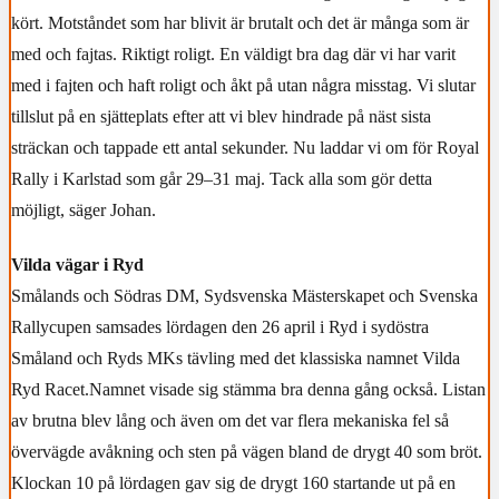
kört. Motståndet som har blivit är brutalt och det är många som är
med och fajtas. Riktigt roligt. En väldigt bra dag där vi har varit
med i fajten och haft roligt och åkt på utan några misstag. Vi slutar
tillslut på en sjätteplats efter att vi blev hindrade på näst sista
sträckan och tappade ett antal sekunder. Nu laddar vi om för Royal
Rally i Karlstad som går 29–31 maj. Tack alla som gör detta
möjligt, säger Johan.
Vilda vägar i Ryd
Smålands och Södras DM, Sydsvenska Mästerskapet och Svenska
Rallycupen samsades lördagen den 26 april i Ryd i sydöstra
Småland och Ryds MKs tävling med det klassiska namnet Vilda
Ryd Racet.Namnet visade sig stämma bra denna gång också. Listan
av brutna blev lång och även om det var flera mekaniska fel så
övervägde avåkning och sten på vägen bland de drygt 40 som bröt.
Klockan 10 på lördagen gav sig de drygt 160 startande ut på en