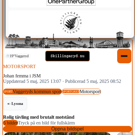
19°
Vaggeryd
MOTORSPORT
Johan femma i JSM
Uppdaterad 5 maj, 2025 13:07
·
Publicerad 5 maj, 2025 08:52
Vaggeryds kommun sport
Motorsport
SPORT
SPORTGREN
Lyssna
Rolig tävling med brutalt motstånd
5 bilder
Tryck på en bild för fullskärm
Öppna bildspel