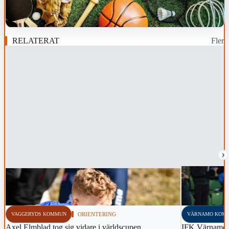
RELATERAT
Fler
›
VAGGERYDS KOMMUN
ORIENTERING
VÄRNAMO KOM
Axel Elmblad tog sig vidare i världscupen
IFK Värnamo 