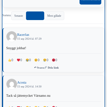
Sortera:
Senaste
Populärast
Mest gillade
Racerfan
15 sep 2024 kl. 07:29
Snyggt jobbat!
0
0
0
0
0
0
↶ Svara
Dela länk
Acosta
15 sep 2024 kl. 14:50
Tack så jättemycket Värnamo.nu