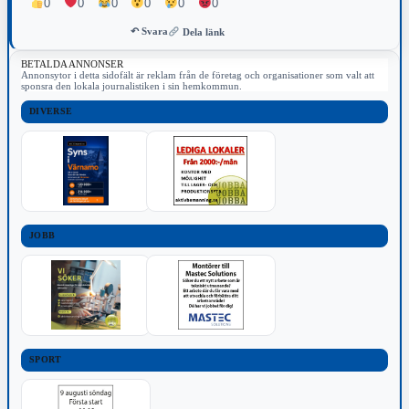
0
0
0
0
0
0
↶ Svara
Dela länk
BETALDA ANNONSER
Annonsytor i detta sidofält är reklam från de företag och organisationer som valt att
sponsra den lokala journalistiken i sin hemkommun.
DIVERSE
JOBB
SPORT