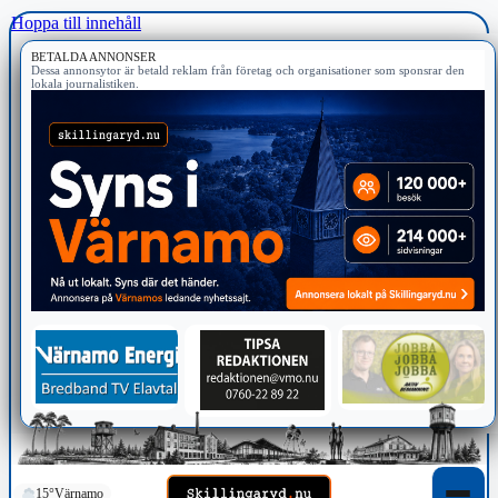
Hoppa till innehåll
BETALDA ANNONSER
Dessa annonsytor är betald reklam från företag och organisationer som sponsrar den
lokala journalistiken.
15°
Värnamo