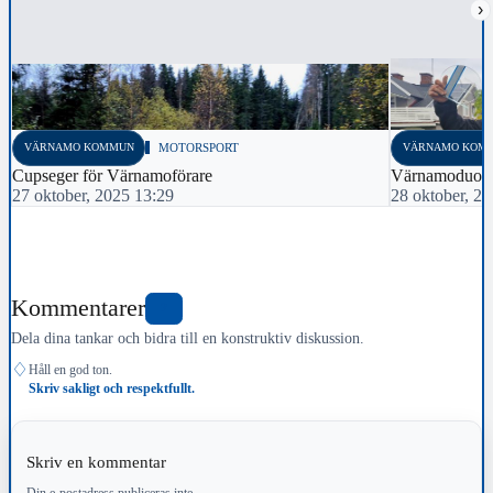
›
VÄRNAMO KOMMUN
MOTORSPORT
VÄRNAMO KOM
Cupseger för Värnamoförare
Värnamoduo b
27 oktober, 2025 13:29
28 oktober, 2
Kommentarer
2
Dela dina tankar och bidra till en konstruktiv diskussion.
♢
Håll en god ton.
Skriv sakligt och respektfullt.
Skriv en kommentar
Din e-postadress publiceras inte.