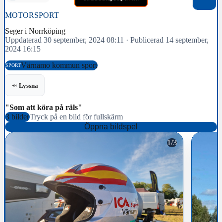
MOTORSPORT
Seger i Norrköping
Uppdaterad 30 september, 2024 08:11
·
Publicerad 14 september,
2024 16:15
Värnamo kommun sport
SPORT
Lyssna
"Som att köra på räls"
3 bilder
Tryck på en bild för fullskärm
Öppna bildspel
1/3