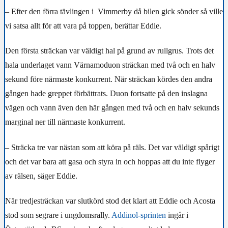
–
Efter den förra tävlingen i Vimmerby då bilen gick sönder så ville
vi satsa allt för att vara på toppen, berättar Eddie.
Den första sträckan var väldigt hal på grund av rullgrus. Trots det
hala underlaget vann Värnamoduon sträckan med två och en halv
sekund före närmaste konkurrent. När sträckan kördes den andra
gången hade greppet förbättrats. Duon fortsatte på den inslagna
vägen och vann även den här gången med två och en halv sekunds
marginal ner till närmaste konkurrent.
– Sträcka tre var nästan som att köra på räls. Det var väldigt spårigt
och det var bara att gasa och styra in och hoppas att du inte flyger
av rälsen, säger Eddie.
När tredjesträckan var slutkörd stod det klart att Eddie och Acosta
stod som segrare i ungdomsrally.
Addinol-sprinten
ingår i