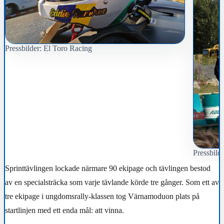
Pressbilder: El Toro Racing
Pressbild
Sprinttävlingen lockade närmare 90 ekipage och tävlingen bestod
av en specialsträcka som varje tävlande körde tre gånger. Som ett av
tre ekipage i ungdomsrally-klassen tog Värnamoduon plats på
startlinjen med ett enda mål: att vinna.