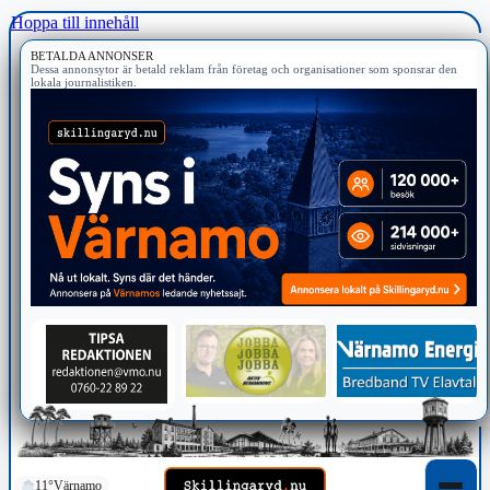
Hoppa till innehåll
BETALDA ANNONSER
Dessa annonsytor är betald reklam från företag och organisationer som sponsrar den
lokala journalistiken.
11°
Värnamo