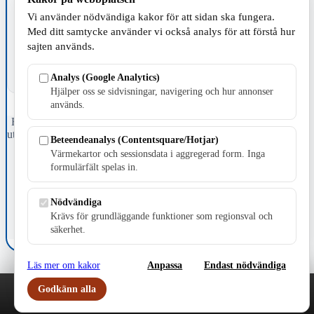
TILLVERKNING
Vi använder nödvändiga kakor för att sidan ska fungera.
Med ditt samtycke använder vi också analys för att förstå hur
sajten används.
Analys (Google Analytics)
Hjälper oss se sidvisningar, navigering och hur annonser
används.
Fristående webbtidningsföretag grundat 1991 som sedan 2002 ger
ut tidningen Skillingaryd.nu och 2010 lanserades Värnamo.nu. Från
Beteendeanalys (Contentsquare/Hotjar)
april 2026 omfattar Skillingaryd.nu tre kommuner: Gnosjö,
Värmekartor och sessionsdata i aggregerad form. Inga
Värnamo och Vaggeryds kommun.
formulärfält spelas in.
Kontakta oss
E-post: redaktionen@skillingaryd.nu
Nödvändiga
Postadress: Gisslaköp 1, 568 92 Skillingaryd
Krävs för grundläggande funktioner som regionsval och
säkerhet.
Kakinställningar
Läs mer om kakor
Anpassa
Endast nödvändiga
Godkänn alla
Play
Nyheter
Sport
Familj
Meny