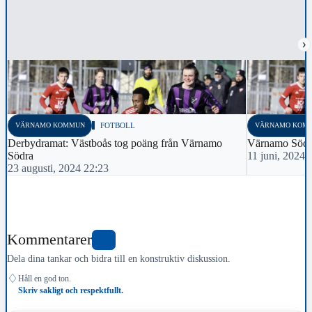
›
VÄRNAMO KOMMUN
FOTBOLL
VÄRNAMO KOM
Derbydramat: Västboås tog poäng från Värnamo
Värnamo Södr
Södra
11 juni, 2024 
23 augusti, 2024 22:23
Kommentarer
0
Dela dina tankar och bidra till en konstruktiv diskussion.
♢
Håll en god ton.
Skriv sakligt och respektfullt.