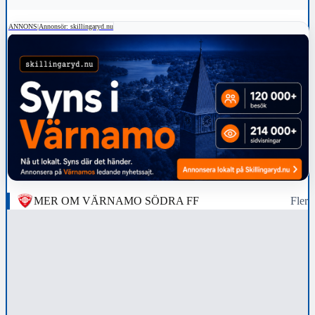
ANNONS
|
Annonsör: skillingaryd.nu
MER OM VÄRNAMO SÖDRA FF
Fler