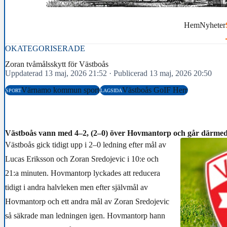
Hem
Nyheter
OKATEGORISERADE
Zoran tvåmålsskytt för Västboås
Uppdaterad 13 maj, 2026 21:52
·
Publicerad 13 maj, 2026 20:50
Värnamo kommun sport
Västboås GoIF Herr
SPORT
LAGSIDA
Västboås vann med 4–2, (2–0) över Hovmantorp och går därmed 
Västboås gick tidigt upp i 2–0 ledning efter mål av
Lucas Eriksson och Zoran Sredojevic i 10:e och
21:a minuten. Hovmantorp lyckades att reducera
tidigt i andra halvleken men efter självmål av
Hovmantorp och ett andra mål av Zoran Sredojevic
så säkrade man ledningen igen. Hovmantorp hann