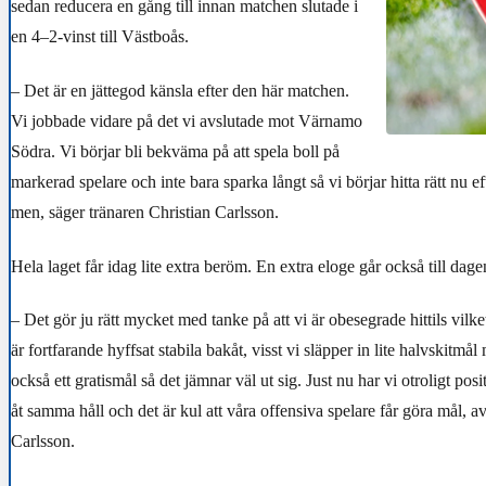
sedan reducera en gång till innan matchen slutade i
en 4–2-vinst till Västboås.
– Det är en jättegod känsla efter den här matchen.
Vi jobbade vidare på det vi avslutade mot Värnamo
Södra. Vi börjar bli bekväma på att spela boll på
markerad spelare och inte bara sparka långt så vi börjar hitta rätt nu 
men, säger tränaren Christian Carlsson.
Hela laget får idag lite extra beröm. En extra eloge går också till dag
– Det gör ju rätt mycket med tanke på att vi är obesegrade hittils vilke
är fortfarande hyffsat stabila bakåt, visst vi släpper in lite halvskitmål
också ett gratismål så det jämnar väl ut sig. Just nu har vi otroligt posi
åt samma håll och det är kul att våra offensiva spelare får göra mål, av
Carlsson.