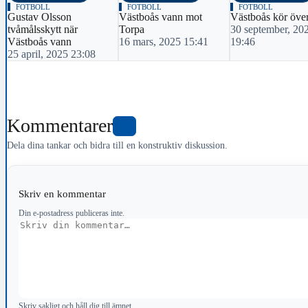
FOTBOLL
FOTBOLL
FOTBOLL
Gustav Olsson
Västboås vann mot
Västboås kör öve
tvåmålsskytt när
Torpa
30 september, 20
Västboås vann
16 mars, 2025 15:41
19:46
25 april, 2025 23:08
Kommentarer
0
Dela dina tankar och bidra till en konstruktiv diskussion.
Skriv en kommentar
Din e-postadress publiceras inte.
Kommentar
Skriv sakligt och håll dig till ämnet.