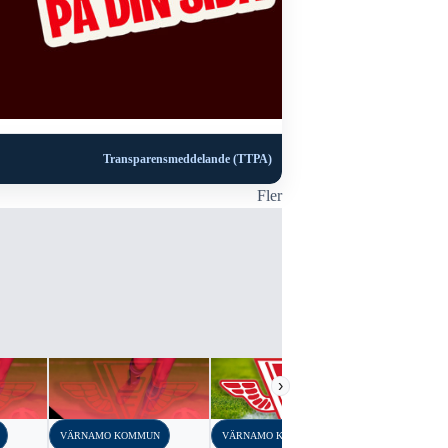
Transparensmeddelande (TTPA)
Fler
›
VÄRNAMO KOMMUN
VÄRNAMO KOMMUN
VÄRNAMO K