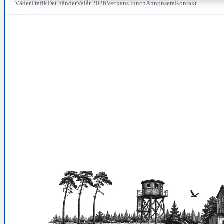
Väder
Trafik
Det händer
Valår 2026
Veckans lunch
Annonsera
Kontakt