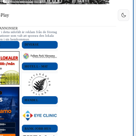
Play
 ANNONSER
i detta sidofält är reklam från de företag
ationer som valt att sponsra den lokala
iken i sin hemkommun.
E
DIVERSE
HOTELL - MAT
HANDEL
BANK-JOBB-HUS