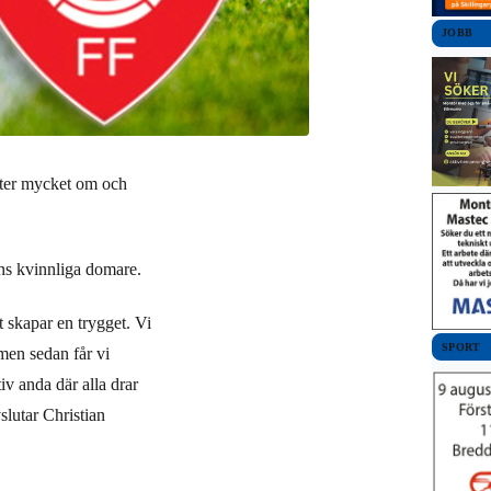
JOBB
efter mycket om och
ens kvinnliga domare.
t skapar en trygget. Vi
SPORT
 men sedan får vi
tiv anda där alla drar
slutar Christian