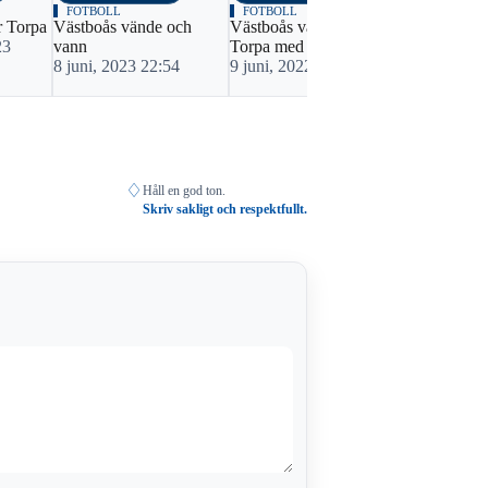
FOTBOLL
FOTBOLL
FOTBOLL
r Torpa
Västboås vände och
Västboås vann över
Västboås ne
23
vann
Torpa med ett mål
7 oktober, 
8 juni, 2023 22:54
9 juni, 2022 22:48
♢
Håll en god ton.
Skriv sakligt och respektfullt.