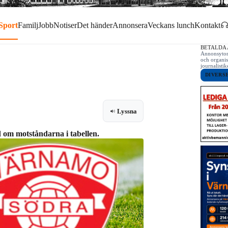
Sport
Familj
Jobb
Notiser
Det händer
Annonsera
Veckans lunch
Kontakt
BETALDA
Annonsytor 
och organis
journalist
DIVERS
Lyssna
om motståndarna i tabellen.