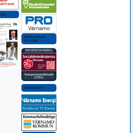
MANG
FÖRENINGAR
POLITIK
POLITISKT INNEHÅLL
Transparensmeddelande
(TTPA)
KOMMUNEN