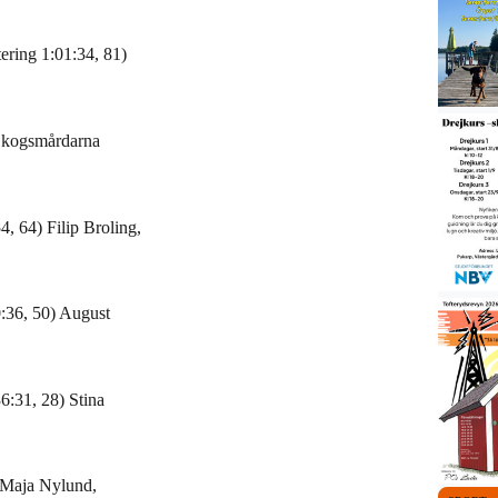
ering 1:01:34, 81)
 Skogsmårdarna
, 64) Filip Broling,
:36, 50) August
6:31, 28) Stina
 Maja Nylund,