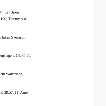
34, 32) Björn
, 100) Tommy Ask,
) Håkan Svensson,
ergslagens OL 35:29,
eth Waltersson,
IK 29:57, 11) Arne
.