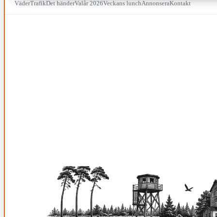
Väder
Trafik
Det händer
Valår 2026
Veckans lunch
Annonsera
Kontakt