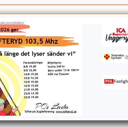
ala journalistiken.