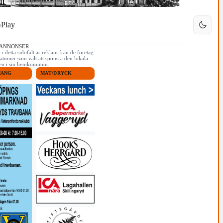
Play
 ANNONSER
i detta sidofält är reklam från de företag
ationer som valt att sponsra den lokala
iken i sin hemkommun.
MANG
MAT/DRYCK