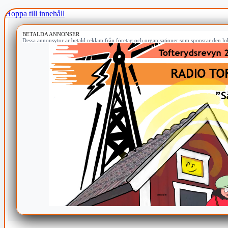
Hoppa till innehåll
BETALDA ANNONSER
Dessa annonsytor är betald reklam från företag och organisationer som sponsrar den lok