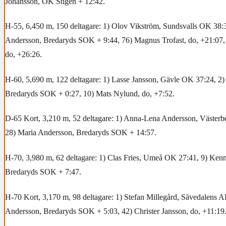
Johansson, OK Stigen + 12:42.
H-55, 6,450 m, 150 deltagare: 1) Olov Vikström, Sundsvalls OK 38:
Andersson, Bredaryds SOK + 9:44, 76) Magnus Trofast, do, +21:07
do, +26:26.
H-60, 5,690 m, 122 deltagare: 1) Lasse Jansson, Gävle OK 37:24, 2
Bredaryds SOK + 0:27, 10) Mats Nylund, do, +7:52.
D-65 Kort, 3,210 m, 52 deltagare: 1) Anna-Lena Andersson, Västerb
28) Maria Andersson, Bredaryds SOK + 14:57.
H-70, 3,980 m, 62 deltagare: 1) Clas Fries, Umeå OK 27:41, 9) Kenn
Bredaryds SOK + 7:47.
H-70 Kort, 3,170 m, 98 deltagare: 1) Stefan Millegård, Sävedalens A
Andersson, Bredaryds SOK + 5:03, 42) Christer Jansson, do, +11:19