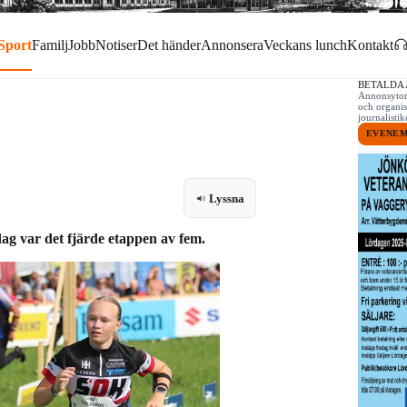
Sport
Familj
Jobb
Notiser
Det händer
Annonsera
Veckans lunch
Kontakt
BETALDA
Annonsytor 
och organis
journalist
EVENE
Lyssna
dag var det fjärde etappen av fem.