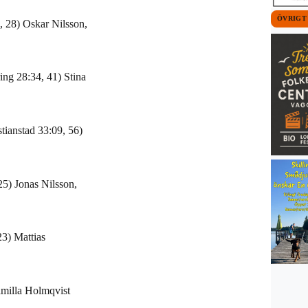
ÖVRIGT
 28) Oskar Nilsson,
ing 28:34, 41) Stina
tianstad 33:09, 56)
25) Jonas Nilsson,
3) Mattias
amilla Holmqvist