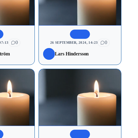
A
AVLIDNA
0
0
07:13
26 SEPTEMBER, 2024, 14:23
ström
Lars Hindersson
A
AVLIDNA