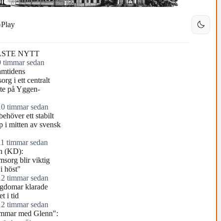
Play
STE NYTT
9 timmar sedan
amtidens
rg i ett centralt
nte på Yggen-
10 timmar sedan
behöver ett stabilt
p i mitten av svensk
11 timmar sedan
n (KD):
sorg blir viktig
i höst"
12 timmar sedan
ngdomar klarade
t i tid
12 timmar sedan
mmar med Glenn":