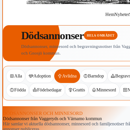
Hem
Nyheter
Dödsannonser
HELA OMRÅDET
Dödsannonser, minnesord och begravningsnotiser från 
och Gnosjö kommun.
Alla
Adoption
Avlidna
Barndop
Begrav
Födda
Födelsedagar
Grattis
Minnesord
N
DÖDSANNONSER OCH MINNESORD
Dödsannonser från Vaggeryds och Värnamo kommun
Här samlar vi aktuella dödsannonser, minnesord och familjenotiser f
annonser publiceras.