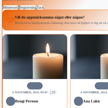
Minnesord
Begravning
Tack
Vill du uppmärksamma något eller någon?
Skicka in en familjeannons, hälsning eller notis så hjälper vi dig att nå u
AVLIDNA
AVLIDN
0
6 NOVEMBER, 2024, 09:07
4 NOVEMBER, 2024, 
Bengt Persson
Ana Lukic