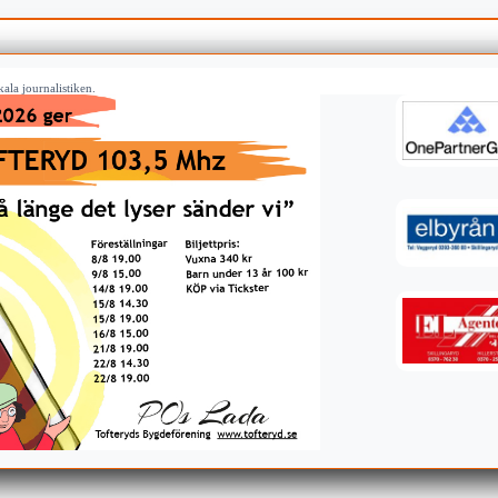
ala journalistiken.