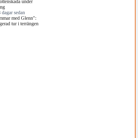
ottenskada under
ing
3 dagar sedan
mmar med Glenn":
erad tur i terrängen