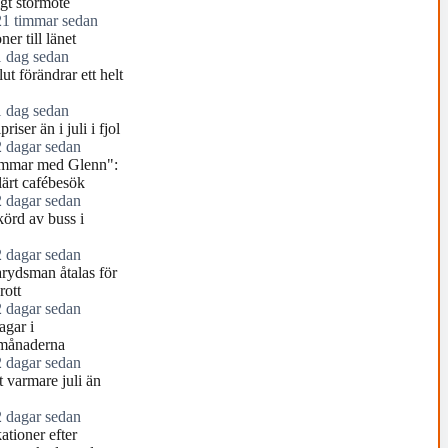
igt stormöte
21 timmar sedan
ner till länet
1 dag sedan
ut förändrar ett helt
1 dag sedan
riser än i juli i fjol
2 dagar sedan
mmar med Glenn":
ärt cafébesök
2 dagar sedan
örd av buss i
2 dagar sedan
arydsman åtalas för
rott
2 dagar sedan
agar i
månaderna
2 dagar sedan
 varmare juli än
2 dagar sedan
tioner efter