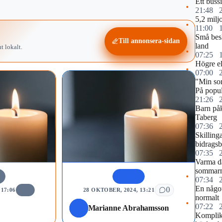
Ett buss
21:48
5,2 miljo
11:00
Små besl
Till annonsera-sidan
land
t lokalt.
07:25
Högre elp
07:00
"Min so
På popul
21:26
Barn påk
Taberg
07:36
Skilling
bidragsb
07:35
Varma d
sommar
A
AVLIDNA
07:34
En något
3
0
17:06
28 OKTOBER, 2024, 13:21
normalt
07:22
Marianne Abrahamsson
Komplika