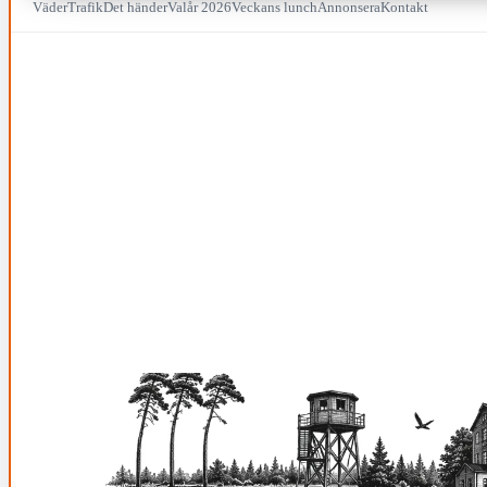
Väder
Trafik
Det händer
Valår 2026
Veckans lunch
Annonsera
Kontakt