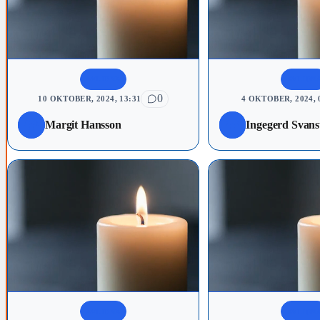
AVLIDNA
AVLIDN
0
10 OKTOBER, 2024, 13:31
4 OKTOBER, 2024, 
Margit Hansson
Ingegerd Svan
AVLIDNA
AVLIDN