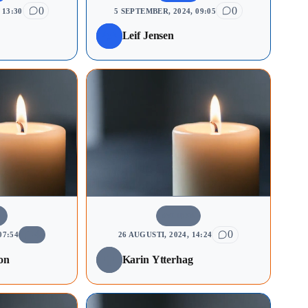
0
0
 13:30
5 SEPTEMBER, 2024, 09:05
Leif Jensen
A
AVLIDNA
4
0
07:54
26 AUGUSTI, 2024, 14:24
on
Karin Ytterhag