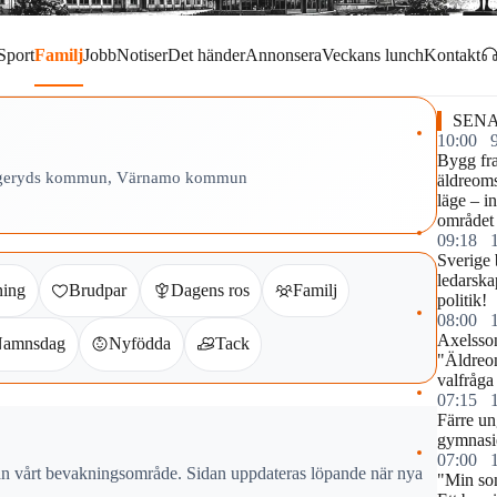
Sport
Familj
Jobb
Notiser
Det händer
Annonsera
Veckans lunch
Kontakt
SENA
10:00
Bygg fr
Vaggeryds kommun, Värnamo kommun
äldreomso
läge – i
området
09:18
Sverige 
ledarska
ning
Brudpar
Dagens ros
Familj
politik!
08:00
Axelsso
amnsdag
Nyfödda
Tack
"Äldreom
valfråga 
07:15
Färre u
gymnasie
07:00
rån vårt bevakningsområde. Sidan uppdateras löpande när nya
"Min so