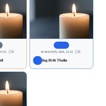
A
AVLIDNA
0
0
07:55
19 AUGUSTI, 2024, 12:52
ll
Ing-Britt Thalin