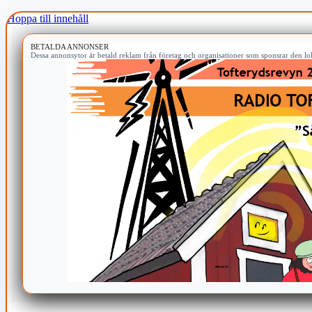
Hoppa till innehåll
BETALDA ANNONSER
Dessa annonsytor är betald reklam från företag och organisationer som sponsrar den lok