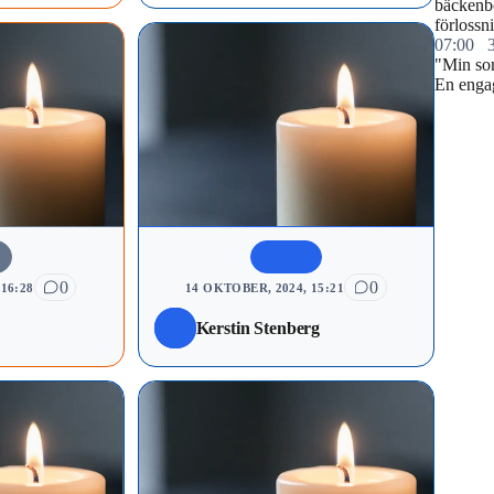
bäckenb
förlossn
07:00
"Min so
En engag
A
AVLIDNA
0
0
16:28
14 OKTOBER, 2024, 15:21
Kerstin Stenberg