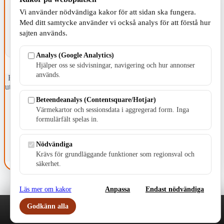
Vi använder nödvändiga kakor för att sidan ska fungera.
Med ditt samtycke använder vi också analys för att förstå hur
sajten används.
Analys (Google Analytics)
Hjälper oss se sidvisningar, navigering och hur annonser
används.
Fristående webbtidningsföretag grundat 1991 som sedan 2002 ger
ut tidningen Skillingaryd.nu och 2010 lanserades Värnamo.nu. Från
april 2026 omfattar Skillingaryd.nu tre kommuner: Gnosjö,
Beteendeanalys (Contentsquare/Hotjar)
Värnamo och Vaggeryds kommun.
Värmekartor och sessionsdata i aggregerad form. Inga
formulärfält spelas in.
Kontakta oss
E-post: redaktionen@skillingaryd.nu
Postadress: Gisslaköp 1, 568 92 Skillingaryd
Nödvändiga
Krävs för grundläggande funktioner som regionsval och
Kakinställningar
säkerhet.
Läs mer om kakor
Anpassa
Endast nödvändiga
Godkänn alla
Play
Nyheter
Sport
Familj
Meny