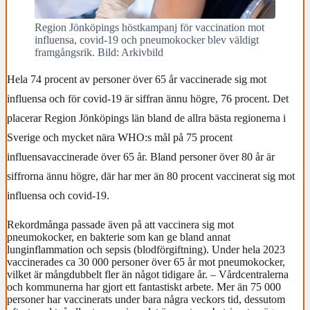
Region Jönköpings höstkampanj för vaccination mot
influensa, covid-19 och pneumokocker blev väldigt
framgångsrik. Bild: Arkivbild
Hela 74 procent av personer över 65 år vaccinerade sig mot
influensa och för covid-19 är siffran ännu högre, 76 procent. Det
placerar Region Jönköpings län bland de allra bästa regionerna i
Sverige och mycket nära WHO:s mål på 75 procent
influensavaccinerade över 65 år. Bland personer över 80 år är
siffrorna ännu högre, där har mer än 80 procent vaccinerat sig mot
influensa och covid-19.
Rekordmånga passade även på att vaccinera sig mot
pneumokocker, en bakterie som kan ge bland annat
lunginflammation och sepsis (blodförgiftning). Under hela 2023
vaccinerades ca 30 000 personer över 65 år mot pneumokocker,
vilket är mångdubbelt fler än något tidigare år. – Vårdcentralerna
och kommunerna har gjort ett fantastiskt arbete. Mer än 75 000
personer har vaccinerats under bara några veckors tid, dessutom