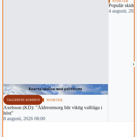
NYHETER
Populär skidch
4 augusti, 202
›
VAGGERYDS KOMMUN
NYHETER
Axelsson (KD): "Äldreomsorg blir viktig valfråga i
höst"
8 augusti, 2026 08:00