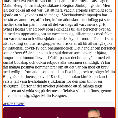
oftast med två eller tre vaccin – det är en stor arbetsinsats, säger
Malin Bengnér, smittskyddsläkare i Region Jönköpings län. Men
jag tror också att det var just att flera vaccin erbjöds samtidigt som
gjorde att vi lyckades nå så många. Vaccinationskampanjen har
bestått av annonser, affischer, informationskort och inlägg på sociala
medier som har påmint om att det var dags att vaccinera sig. En
nyhet i höstas var ett brev som skickades till alla personer över 65
år, med en uppmaning om att vaccinera sig, tillsammans med fakta
om vaccinerna och vilka sjukdomar de skyddar mot. – Det är i stor
utsträckning samma riskgrupper som riskerar att bli allvarligt sjuka
av influensa, covid-19 och pneumokocker. Det handlar om personer
som är över 65 år eller som har sjukdomar som påverkar hjärta,
lungor eller immunförsvar. Därför passar det bra att gå ut med ett
samlat budskap och också erbjuda alla vaccinen samtidigt. Vi har
fått många positiva kommentarer om att det var bra med ett brev
med tydlig information som man kan läsa i lugn och ro, säger Malin
Bengnér. - Influensa, covid-19 och pneumokockinfektion kan i
värsta fall vara livshotande sjukdomar för den som tillhör en
riskgrupp. Därför är det mycket glädjande att så många tagit
chansen att skydda sig på det mest effektiva sätt som finns, genom
att vaccinera sig, säger Malin Bengnér.
BETALD ANNONS