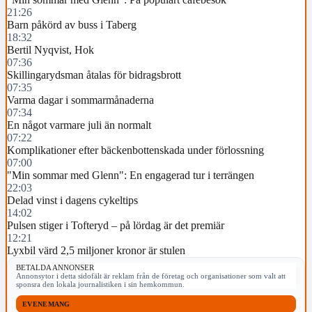
21:26
Barn påkörd av buss i Taberg
18:32
Bertil Nyqvist, Hok
07:36
Skillingarydsman åtalas för bidragsbrott
07:35
Varma dagar i sommarmånaderna
07:34
En något varmare juli än normalt
07:22
Komplikationer efter bäckenbottenskada under förlossning
07:00
"Min sommar med Glenn": En engagerad tur i terrängen
22:03
Delad vinst i dagens cykeltips
14:02
Pulsen stiger i Tofteryd – på lördag är det premiär
12:21
Lyxbil värd 2,5 miljoner kronor är stulen
BETALDA ANNONSER
Annonsytor i detta sidofält är reklam från de företag och organisationer som valt att
sponsra den lokala journalistiken i sin hemkommun.
EVENEMANG