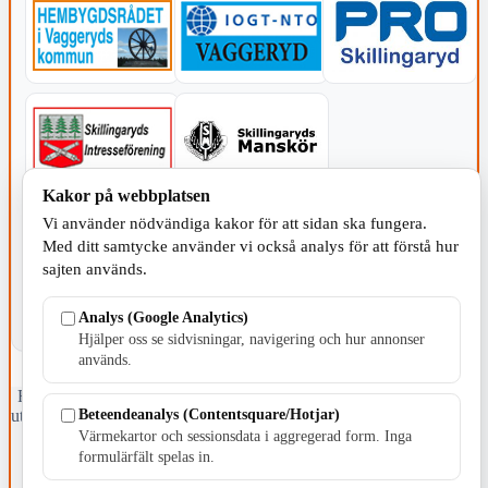
Kakor på webbplatsen
KOMMUNEN
Vi använder nödvändiga kakor för att sidan ska fungera.
Med ditt samtycke använder vi också analys för att förstå hur
sajten används.
Analys (Google Analytics)
Hjälper oss se sidvisningar, navigering och hur annonser
används.
Fristående webbtidningsföretag grundat 1991 som sedan 2002 ger
Beteendeanalys (Contentsquare/Hotjar)
ut tidningen Skillingaryd.nu och 2010 lanserades Värnamo.nu. Från
april 2026 omfattar Skillingaryd.nu tre kommuner: Gnosjö,
Värmekartor och sessionsdata i aggregerad form. Inga
Värnamo och Vaggeryds kommun.
formulärfält spelas in.