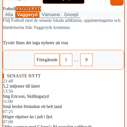
Fotboll
VAGGERYD
Alla
Vaggeryd
Värnamo
Gnosjö
Följ Fotboll med de senaste lokala artiklarna, uppdateringarna och
händelserna från Vaggeryds kommun.
Tyvärr finns det inga nyheter att visa
Föregående
1
…
9
SENASTE NYTT
21:48
5,2 miljoner till länet
13:56
Stig Ericson, Skillingaryd
11:00
Små beslut förändrar ett helt land
07:25
Högre elpriser än i juli i fjol
07:00
"Min sommar med Glenn": På populärt cafébesök