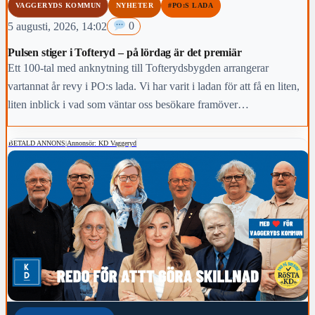
VAGGERYDS KOMMUN
NYHETER
#PO:S LADA
5 augusti, 2026, 14:02
0
Pulsen stiger i Tofteryd – på lördag är det premiär
Ett 100-tal med anknytning till Tofterydsbygden arrangerar
vartannat år revy i PO:s lada. Vi har varit i ladan för att få en liten,
liten inblick i vad som väntar oss besökare framöver…
BETALD ANNONS
|
Annonsör: KD Vaggeryd