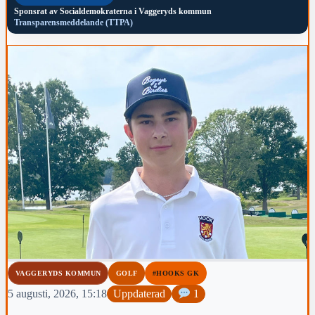
Sponsrat av
Socialdemokraterna i Vaggeryds kommun
Transparensmeddelande (TTPA)
VAGGERYDS KOMMUN
GOLF
#HOOKS GK
5 augusti, 2026, 15:18
Uppdaterad
1