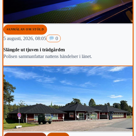
#ANMÄLAN OM STÖLD
5 augusti, 2026, 08:05
0
Slängde ut tjuven i trädgården
Polisen sammanfattar nattens händelser i länet.