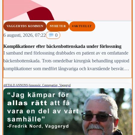
VAGGERYDS KOMMUN
NYHETER
#AKTUELLT
6 augusti, 2026, 07:22
0
Komplikationer efter bäckenbottenskada under förlossning
I samband med förlossning drabbades en patient av en omfattande
bäckenbottenskada. Trots omedelbar kirurgisk behandling uppstod
komplikationer som medfört långvariga och kvarstående besvär.
Region Jönköpings län anmäler händelsen för prövning enligt lex
Maria.
BETALD ANNONS
|
Annonsör: Centerpartiet, Vaggeryd