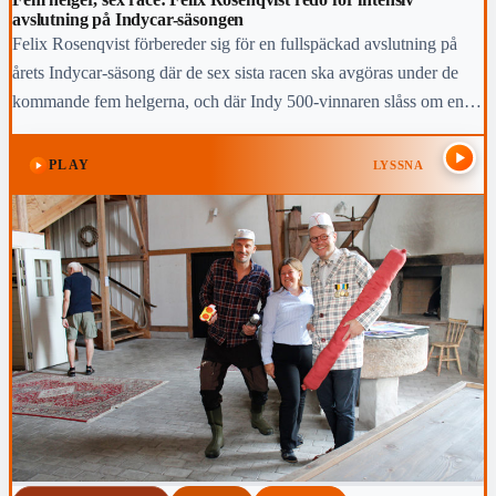
avslutning på Indycar-säsongen
Felix Rosenqvist förbereder sig för en fullspäckad avslutning på
årets Indycar-säsong där de sex sista racen ska avgöras under de
kommande fem helgerna, och där Indy 500-vinnaren slåss om en
topp-fem-placering i den slutliga mästerskapstabellen.
PLAY
LYSSNA