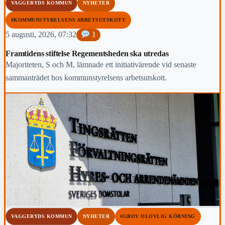
VAGGERYDS KOMMUN
NYHETER
#KOMMUNSTYRELSENS ARBETSUTSKOTT
5 augusti, 2026, 07:32
1
Framtidens stiftelse Regementsheden ska utredas
Majoriteten, S och M, lämnade ett initiativärende vid senaste
sammanträdet hos kommunstyrelsens arbetsutskott.
VAGGERYDS KOMMUN
NYHETER
#GROV OLOVLIG KÖRNING