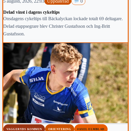
5 augusti, 2026, 22:03
Uppdaterad
0
Delad vinst i dagens cykeltips
Onsdagens cykeltips till Bäckalyckan lockade totalt 69 deltagare.
Delad etappsegrare blev Christer Gustafsson och Ing-Britt
Gustafsson.
VAGGERYDS KOMMUN
ORIENTERING
#AXEL ELMBLAD