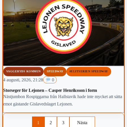
VAGGERYDS KOMMUN
SPEEDWAY
#ELITSERIEN SPEEDWAY
4 augusti, 2026, 21:28
0
Storseger för Lejonen – Casper Henriksson i form
Nästjumbon Rospiggarna från Hallstavik hade inte mycket att sätta
emot gästande Gislavedslaget Lejonen.
1
2
3
Nästa