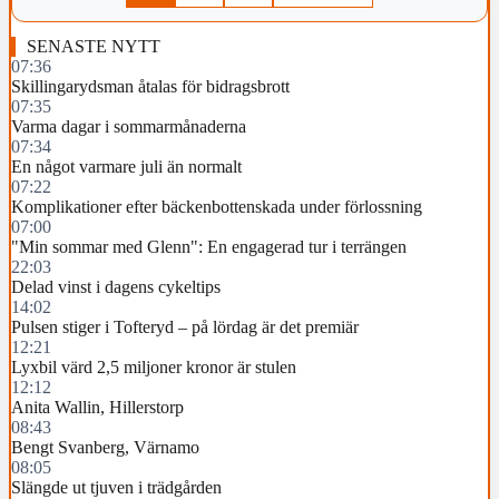
SENASTE NYTT
07:36
Skillingarydsman åtalas för bidragsbrott
07:35
Varma dagar i sommarmånaderna
07:34
En något varmare juli än normalt
07:22
Komplikationer efter bäckenbottenskada under förlossning
07:00
"Min sommar med Glenn": En engagerad tur i terrängen
22:03
Delad vinst i dagens cykeltips
14:02
Pulsen stiger i Tofteryd – på lördag är det premiär
12:21
Lyxbil värd 2,5 miljoner kronor är stulen
12:12
Anita Wallin, Hillerstorp
08:43
Bengt Svanberg, Värnamo
08:05
Slängde ut tjuven i trädgården