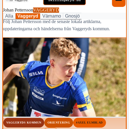
Johan Pettersson
VAGGERYD
Alla
Vaggeryd
Värnamo
Gnosjö
Följ Johan Pettersson med de senaste lokala artiklarna,
uppdateringarna och händelserna från Vaggeryds kommun.
VAGGERYDS KOMMUN
ORIENTERING
#AXEL ELMBLAD