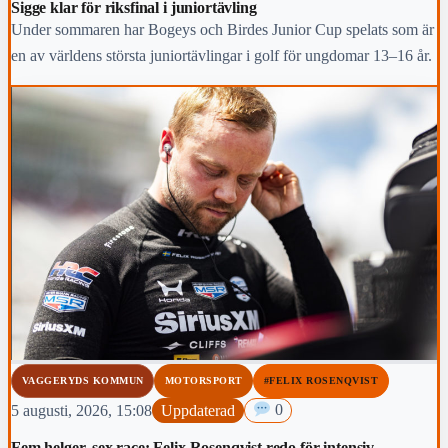
Sigge klar för riksfinal i juniortävling
Under sommaren har Bogeys och Birdes Junior Cup spelats som är
en av världens största juniortävlingar i golf för ungdomar 13–16 år.
VAGGERYDS KOMMUN
MOTORSPORT
#FELIX ROSENQVIST
5 augusti, 2026, 15:08
Uppdaterad
0
Fem helger, sex race: Felix Rosenqvist redo för intensiv