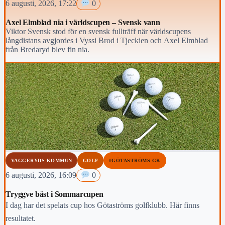
6 augusti, 2026, 17:22
0
Axel Elmblad nia i världscupen – Svensk vann
Viktor Svensk stod för en svensk fullträff när världscupens
långdistans avgjordes i Vyssi Brod i Tjeckien och Axel Elmblad
från Bredaryd blev fin nia.
VAGGERYDS KOMMUN
GOLF
#GÖTASTRÖMS GK
6 augusti, 2026, 16:09
0
Tryggve bäst i Sommarcupen
I dag har det spelats cup hos Götaströms golfklubb. Här finns
resultatet.