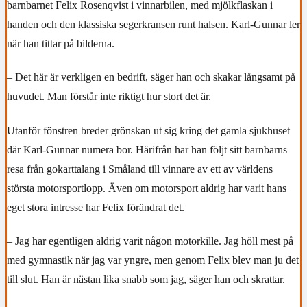
barnbarnet Felix Rosenqvist i vinnarbilen, med mjölkflaskan i
handen och den klassiska segerkransen runt halsen. Karl-Gunnar ler
när han tittar på bilderna.
– Det här är verkligen en bedrift, säger han och skakar långsamt på
huvudet. Man förstår inte riktigt hur stort det är.
Utanför fönstren breder grönskan ut sig kring det gamla sjukhuset
där Karl-Gunnar numera bor. Härifrån har han följt sitt barnbarns
resa från gokarttalang i Småland till vinnare av ett av världens
största motorsportlopp. Även om motorsport aldrig har varit hans
eget stora intresse har Felix förändrat det.
– Jag har egentligen aldrig varit någon motorkille. Jag höll mest på
med gymnastik när jag var yngre, men genom Felix blev man ju det
till slut. Han är nästan lika snabb som jag, säger han och skrattar.