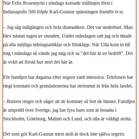
När Felix Rosenqvist i söndags korsade mållinjen först i
Indianapolis 500 följde Karl-Gunnar spänningen framför tv:n.
– Jag såg målgången och hela dramatiken. Det var underbart. Man
blev nästan tagen av stunden. Under måndagen satt jag och tittade
på alla möjliga tidningsartiklar och filmklipp. När Ulla kom in till
mig i måndags så vände jag mig och sa "det här är en bedrift". Det
är svårt att förstå hur stort det här är.
För familjen har dagarna efter segern varit intensiva. Telefonen har
ringt konstant och gratulationerna har strömmat in från hela landet.
– Barnen ringer och säger att de kommer så fort de hinner. Familjen
är utspridd över Sverige, jag har fyra barn som är bosatta i
Stockholm, Göteborg, Malmö och Lund, och alla är väldigt stolta.
Det som gör Karl-Gunnar mest stolt är dock inte själva segern.