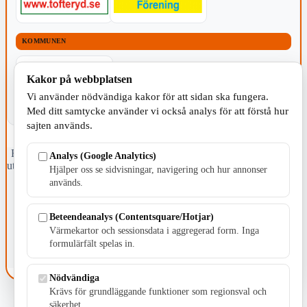
KOMMUNEN
Kakor på webbplatsen
Vi använder nödvändiga kakor för att sidan ska fungera.
Med ditt samtycke använder vi också analys för att förstå hur
sajten används.
Fristående webbtidningsföretag grundat 1991 som sedan 2002 ger
Analys (Google Analytics)
ut tidningen Skillingaryd.nu och 2010 lanserades Värnamo.nu. Från
Hjälper oss se sidvisningar, navigering och hur annonser
april 2026 omfattar Skillingaryd.nu tre kommuner: Gnosjö,
används.
Värnamo och Vaggeryds kommun.
Kontakta oss
Beteendeanalys (Contentsquare/Hotjar)
E-post: redaktionen@skillingaryd.nu
Värmekartor och sessionsdata i aggregerad form. Inga
Postadress: Gisslaköp 1, 568 92 Skillingaryd
formulärfält spelas in.
Kakinställningar
Nödvändiga
Krävs för grundläggande funktioner som regionsval och
säkerhet.