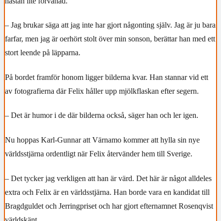
nästan lite förvånad.
– Jag brukar säga att jag inte har gjort någonting själv. Jag är ju bara
farfar, men jag är oerhört stolt över min sonson, berättar han med ett
stort leende på läpparna.
På bordet framför honom ligger bilderna kvar. Han stannar vid ett
av fotografierna där Felix håller upp mjölkflaskan efter segern.
– Det är humor i de där bilderna också, säger han och ler igen.
Nu hoppas Karl-Gunnar att Värnamo kommer att hylla sin nye
världsstjärna ordentligt när Felix återvänder hem till Sverige.
– Det tycker jag verkligen att han är värd. Det här är något alldeles
extra och Felix är en världsstjärna. Han borde vara en kandidat till
Bragdguldet och Jerringpriset och har gjort efternamnet Rosenqvist
världskänt.