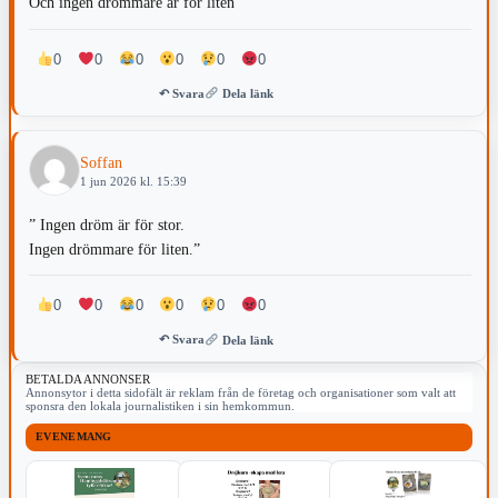
Och ingen drömmare är för liten”
0
0
0
0
0
0
↶ Svara
Dela länk
Soffan
1 jun 2026 kl. 15:39
” Ingen dröm är för stor.
Ingen drömmare för liten.”
0
0
0
0
0
0
↶ Svara
Dela länk
BETALDA ANNONSER
Annonsytor i detta sidofält är reklam från de företag och organisationer som valt att
sponsra den lokala journalistiken i sin hemkommun.
EVENEMANG