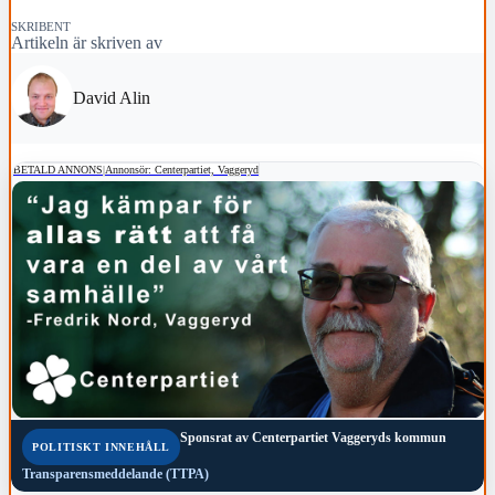
SKRIBENT
Artikeln är skriven av
David Alin
BETALD ANNONS
|
Annonsör: Centerpartiet, Vaggeryd
Sponsrat av
Centerpartiet Vaggeryds kommun
POLITISKT INNEHÅLL
Transparensmeddelande (TTPA)