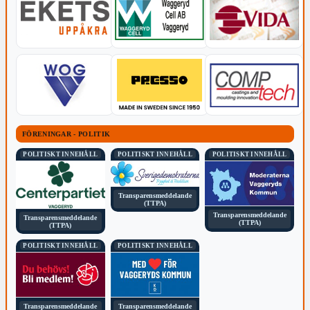
FÖRENINGAR - POLITIK
POLITISKT INNEHÅLL
POLITISKT INNEHÅLL
POLITISKT INNEHÅLL
Transparensmeddelande
(TTPA)
Transparensmeddelande
Transparensmeddelande
(TTPA)
(TTPA)
POLITISKT INNEHÅLL
POLITISKT INNEHÅLL
Transparensmeddelande
Transparensmeddelande