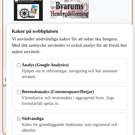
KOMMUNEN
Kakor på webbplatsen
Vi använder nödvändiga kakor för att sidan ska fungera.
Med ditt samtycke använder vi också analys för att förstå hur
sajten används.
Analys (Google Analytics)
Hjälper oss se sidvisningar, navigering och hur annonser
används.
Fristående webbtidningsföretag grundat 1991 som sedan 2002 ger
ut tidningen Skillingaryd.nu och 2010 lanserades Värnamo.nu. Från
april 2026 omfattar Skillingaryd.nu tre kommuner: Gnosjö,
Beteendeanalys (Contentsquare/Hotjar)
Värnamo och Vaggeryds kommun.
Värmekartor och sessionsdata i aggregerad form. Inga
formulärfält spelas in.
Kontakta oss
E-post: redaktionen@skillingaryd.nu
Postadress: Gisslaköp 1, 568 92 Skillingaryd
Nödvändiga
Krävs för grundläggande funktioner som regionsval och
Kakinställningar
säkerhet.