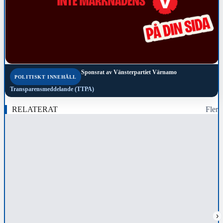
Sponsrat av
Vänsterpartiet Värnamo
POLITISKT INNEHÅLL
Transparensmeddelande (TTPA)
RELATERAT
Fler
›