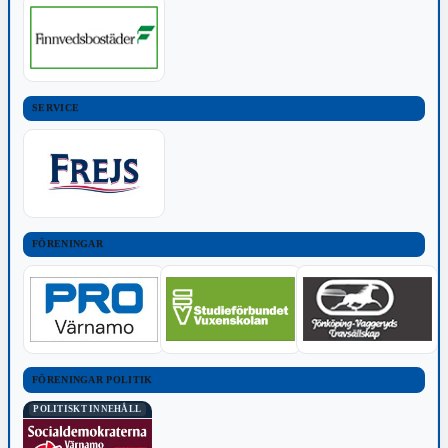
SERVICE
FÖRENINGAR
FÖRENINGAR POLITIK
POLITISKT INNEHÅLL