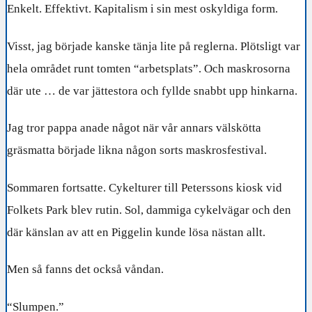
Enkelt. Effektivt. Kapitalism i sin mest oskyldiga form.
Visst, jag började kanske tänja lite på reglerna. Plötsligt var
hela området runt tomten “arbetsplats”. Och maskrosorna
där ute … de var jättestora och fyllde snabbt upp hinkarna.
Jag tror pappa anade något när vår annars välskötta
gräsmatta började likna någon sorts maskrosfestival.
Sommaren fortsatte. Cykelturer till Peterssons kiosk vid
Folkets Park blev rutin. Sol, dammiga cykelvägar och den
där känslan av att en Piggelin kunde lösa nästan allt.
Men så fanns det också våndan.
“Slumpen.”