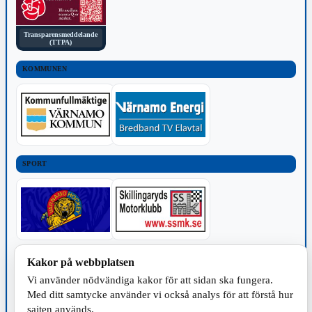
Transparensmeddelande
(TTPA)
KOMMUNEN
SPORT
TILLVERKNING
Kakor på webbplatsen
Vi använder nödvändiga kakor för att sidan ska fungera.
Med ditt samtycke använder vi också analys för att förstå hur
sajten används.