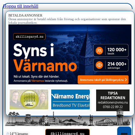
Hoppa till innehåll
BETALDA ANNONSER
Dessa annonsytor är betald reklam från företag och organisationer som sponsrar den
lokala journalistiken.
14°
Värnamo