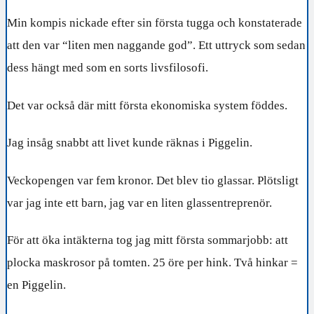
Min kompis nickade efter sin första tugga och konstaterade
att den var “liten men naggande god”. Ett uttryck som sedan
dess hängt med som en sorts livsfilosofi.
Det var också där mitt första ekonomiska system föddes.
Jag insåg snabbt att livet kunde räknas i Piggelin.
Veckopengen var fem kronor. Det blev tio glassar. Plötsligt
var jag inte ett barn, jag var en liten glassentreprenör.
För att öka intäkterna tog jag mitt första sommarjobb: att
plocka maskrosor på tomten. 25 öre per hink. Två hinkar =
en Piggelin.