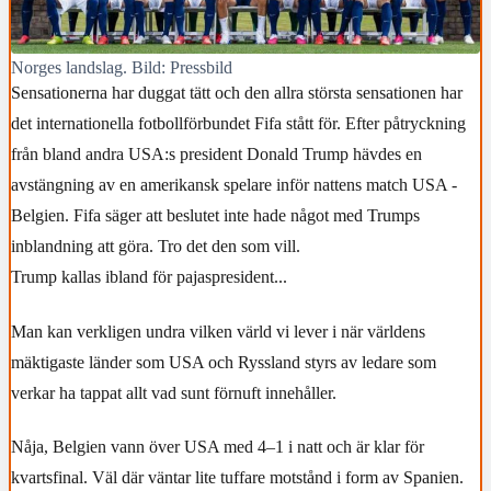
Norges landslag. Bild: Pressbild
Sensationerna har duggat tätt och den allra största sensationen har
det internationella fotbollförbundet Fifa stått för. Efter påtryckning
från bland andra USA:s president Donald Trump hävdes en
avstängning av en amerikansk spelare inför nattens match USA -
Belgien. Fifa säger att beslutet inte hade något med Trumps
inblandning att göra. Tro det den som vill.
Trump kallas ibland för pajaspresident...
Man kan verkligen undra vilken värld vi lever i när världens
mäktigaste länder som USA och Ryssland styrs av ledare som
verkar ha tappat allt vad sunt förnuft innehåller.
Nåja, Belgien vann över USA med 4–1 i natt och är klar för
kvartsfinal. Väl där väntar lite tuffare motstånd i form av Spanien.