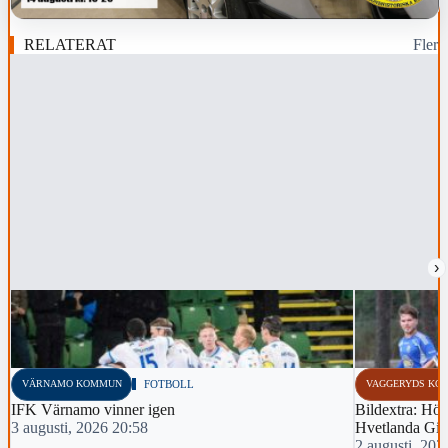
RELATERAT
Fler
›
VÄRNAMO KOMMUN
FOTBOLL
VAGGERYDS KO
IFK Värnamo vinner igen
Bildextra: Hös
3 augusti, 2026 20:58
Hvetlanda Gif
2 augusti, 202