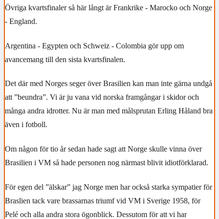
Övriga kvartsfinaler så här långt är Frankrike - Marocko och Norge
- England.
Argentina - Egypten och Schweiz - Colombia gör upp om
avancemang till den sista kvartsfinalen.
Det där med Norges seger över Brasilien kan man inte gärna undgå
att ”beundra”. Vi är ju vana vid norska framgångar i skidor och
många andra idrotter. Nu är man med målsprutan Erling Håland bra
även i fotboll.
Om någon för tio år sedan hade sagt att Norge skulle vinna över
Brasilien i VM så hade personen nog närmast blivit idiotförklarad.
För egen del ”älskar” jag Norge men har också starka sympatier för
Braslien tack vare brassarnas triumf vid VM i Sverige 1958, för
Pelé och alla andra stora ögonblick. Dessutom för att vi har