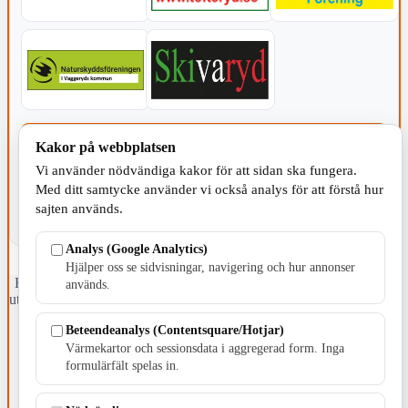
KOMMUNEN
Kakor på webbplatsen
Vi använder nödvändiga kakor för att sidan ska fungera.
Med ditt samtycke använder vi också analys för att förstå hur
sajten används.
Analys (Google Analytics)
Hjälper oss se sidvisningar, navigering och hur annonser
Fristående webbtidningsföretag grundat 1991 som sedan 2002 ger
används.
ut tidningen Skillingaryd.nu och 2010 lanserades Värnamo.nu. Från
april 2026 omfattar Skillingaryd.nu tre kommuner: Gnosjö,
Beteendeanalys (Contentsquare/Hotjar)
Värnamo och Vaggeryds kommun.
Värmekartor och sessionsdata i aggregerad form. Inga
Kontakta oss
formulärfält spelas in.
E-post: redaktionen@skillingaryd.nu
Postadress: Gisslaköp 1, 568 92 Skillingaryd