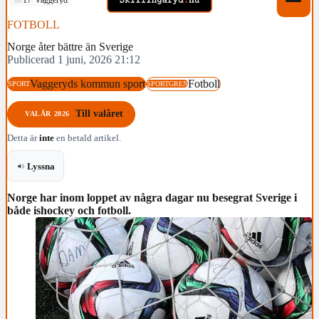
FOTBOLL
Norge åter bättre än Sverige
Publicerad 1 juni, 2026 21:12
Vaggeryds kommun sport
Fotboll
SPORT
SPORTGREN
Till valåret
VALÅR 2026
Detta är
inte
en betald artikel.
Lyssna
Norge har inom loppet av några dagar nu besegrat Sverige i
både ishockey och fotboll.