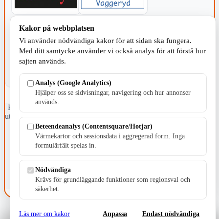
Kakor på webbplatsen
KOMMUNEN
Vi använder nödvändiga kakor för att sidan ska fungera.
Med ditt samtycke använder vi också analys för att förstå hur
sajten används.
Analys (Google Analytics)
Hjälper oss se sidvisningar, navigering och hur annonser
används.
Fristående webbtidningsföretag grundat 1991 som sedan 2002 ger
ut tidningen Skillingaryd.nu och 2010 lanserades Värnamo.nu. Från
april 2026 omfattar Skillingaryd.nu tre kommuner: Gnosjö,
Beteendeanalys (Contentsquare/Hotjar)
Värnamo och Vaggeryds kommun.
Värmekartor och sessionsdata i aggregerad form. Inga
formulärfält spelas in.
Kontakta oss
E-post: redaktionen@skillingaryd.nu
Postadress: Gisslaköp 1, 568 92 Skillingaryd
Nödvändiga
Krävs för grundläggande funktioner som regionsval och
Kakinställningar
säkerhet.
Läs mer om kakor
Anpassa
Endast nödvändiga