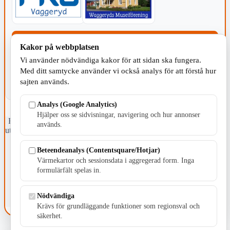
KOMMUNEN
Kakor på webbplatsen
Vi använder nödvändiga kakor för att sidan ska fungera.
Med ditt samtycke använder vi också analys för att förstå hur
sajten används.
Analys (Google Analytics)
Hjälper oss se sidvisningar, navigering och hur annonser
Fristående webbtidningsföretag grundat 1991 som sedan 2002 ger
används.
ut tidningen Skillingaryd.nu och 2010 lanserades Värnamo.nu. Från
april 2026 omfattar Skillingaryd.nu tre kommuner: Gnosjö,
Värnamo och Vaggeryds kommun.
Beteendeanalys (Contentsquare/Hotjar)
Värmekartor och sessionsdata i aggregerad form. Inga
Kontakta oss
formulärfält spelas in.
E-post: redaktionen@skillingaryd.nu
Postadress: Gisslaköp 1, 568 92 Skillingaryd
Nödvändiga
Kakinställningar
Krävs för grundläggande funktioner som regionsval och
säkerhet.