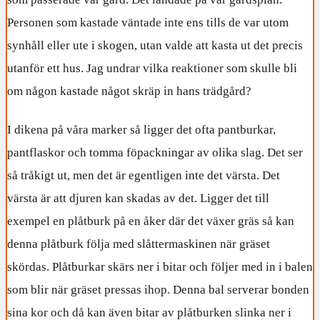
som passerade vår gård. Det landade på vår gårdsplan.
Personen som kastade väntade inte ens tills de var utom
synhåll eller ute i skogen, utan valde att kasta ut det precis
utanför ett hus. Jag undrar vilka reaktioner som skulle bli
om någon kastade något skräp in hans trädgård?
I dikena på våra marker så ligger det ofta pantburkar,
pantflaskor och tomma föpackningar av olika slag. Det ser
så tråkigt ut, men det är egentligen inte det värsta. Det
värsta är att djuren kan skadas av det. Ligger det till
exempel en plåtburk på en åker där det växer gräs så kan
denna plåtburk följa med slåttermaskinen när gräset
skördas. Plåtburkar skärs ner i bitar och följer med in i balen
som blir när gräset pressas ihop. Denna bal serverar bonden
sina kor och då kan även bitar av plåtburken slinka ner i