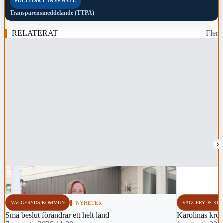
POLITISKT INNEHÅLL
Transparensmeddelande (TTPA)
RELATERAT
Fler
›
VAGGERYDS KOMMUN
NYHETER
VAGGERYDS KO
Små beslut förändrar ett helt land
Karolinas krön