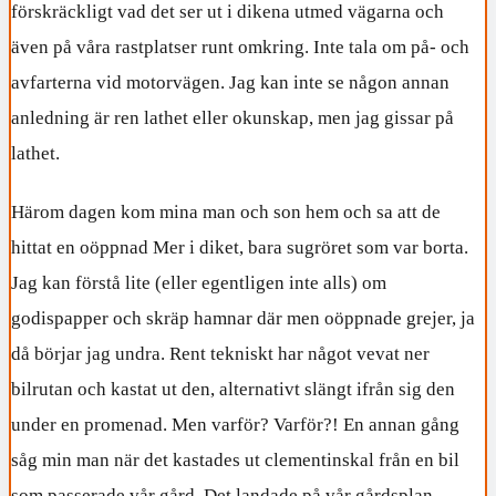
förskräckligt vad det ser ut i dikena utmed vägarna och
även på våra rastplatser runt omkring. Inte tala om på- och
avfarterna vid motorvägen. Jag kan inte se någon annan
anledning är ren lathet eller okunskap, men jag gissar på
lathet.
Härom dagen kom mina man och son hem och sa att de
hittat en oöppnad Mer i diket, bara sugröret som var borta.
Jag kan förstå lite (eller egentligen inte alls) om
godispapper och skräp hamnar där men oöppnade grejer, ja
då börjar jag undra. Rent tekniskt har något vevat ner
bilrutan och kastat ut den, alternativt slängt ifrån sig den
under en promenad. Men varför? Varför?! En annan gång
såg min man när det kastades ut clementinskal från en bil