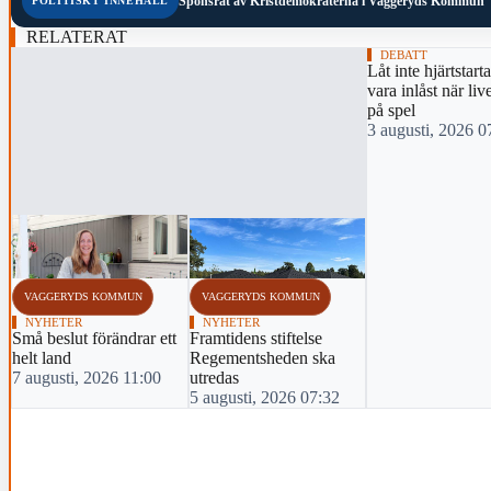
Sponsrat av
Kristdemokraterna i Vaggeryds Kommun
POLITISKT INNEHÅLL
RELATERAT
DEBATT
Låt inte hjärtstart
vara inlåst när live
på spel
3 augusti, 2026 0
‹
VAGGERYDS KOMMUN
VAGGERYDS KOMMUN
NYHETER
NYHETER
Små beslut förändrar ett
Framtidens stiftelse
helt land
Regementsheden ska
7 augusti, 2026 11:00
utredas
5 augusti, 2026 07:32