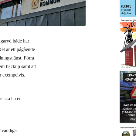
ngaryd både har
Det är ett pågående
ingstjänst. Förra
tem-backup samt att
or exempelvis.
 vi ska ha en
ödvändiga