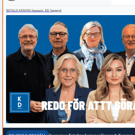
BETALD ANNONS
|
Annonsör: KD Vaggeryd