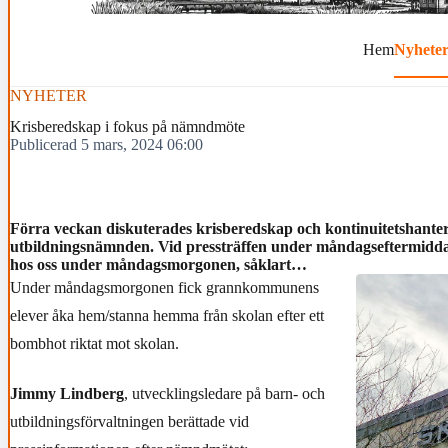
Hem
Nyhete
NYHETER
Krisberedskap i fokus på nämndmöte
Publicerad 5 mars, 2024 06:00
Förra veckan diskuterades krisberedskap och kontinuitetshanteri
utbildningsnämnden. Vid pressträffen under måndagseftermidda
hos oss under måndagsmorgonen, såklart…
Under måndagsmorgonen fick grannkommunens
elever åka hem/stanna hemma från skolan efter ett
bombhot riktat mot skolan.
Jimmy Lindberg
, utvecklingsledare på barn- och
utbildningsförvaltningen berättade vid