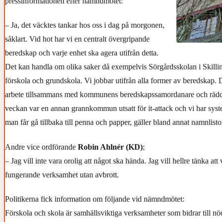
pressinformationen efter nämndmötet:
– Ja, det väcktes tankar hos oss i dag på morgonen,
såklart. Vid hot har vi en centralt övergripande
beredskap och varje enhet ska agera utifrån detta.
Det kan handla om olika saker då exempelvis Sörgårdsskolan i Skilli
förskola och grundskola. Vi jobbar utifrån alla former av beredskap. 
arbete tillsammans med kommunens beredskapssamordanare och räddn
veckan var en annan grannkommun utsatt för it-attack och vi har sys
man får gå tillbaka till penna och papper, gäller bland annat namnlist
Andre vice ordförande
Robin Ahlnér (KD)
;
– Jag vill inte vara orolig att något ska hända. Jag vill hellre tänka att
fungerande verksamhet utan avbrott.
Politikerna fick information om följande vid nämndmötet:
Förskola och skola är samhällsviktiga verksamheter som bidrar till n