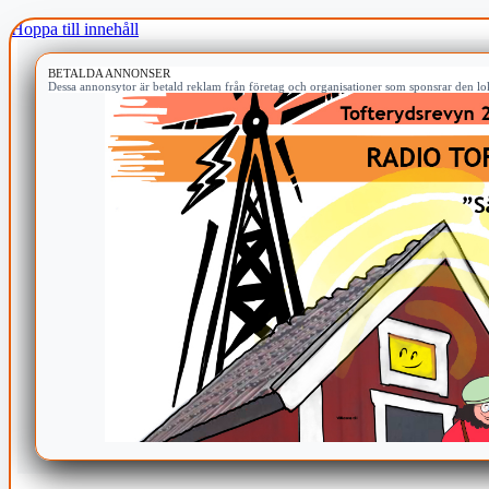
Hoppa till innehåll
BETALDA ANNONSER
Dessa annonsytor är betald reklam från företag och organisationer som sponsrar den lok