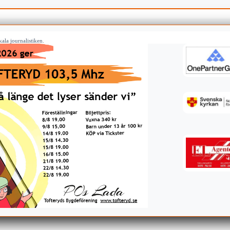
ala journalistiken.