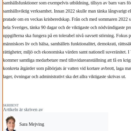
samhällsfunktioner som exempelvis utbildning, tillsyn av barn vars för
samhällsviktig verksamhet. Innan 2022 skulle man tänka långvarigt e
pratade om en veckas krisberedskap. Från och med sommaren 2022
hela Sveriges, tänka 90 dagar och de viktigaste och nödvändigaste p
uppgifterna ska fungera på en tolerabel nivå oavsett störning. Fokus p
människors liv och hälsa, samhällets funktionalitet, demokrati, rättss
rättigheter, miljö och ekonomiska värden samt nationell suveränitet
kommer samtliga medarbetare med tillsvidareanställning att få en kri
konkreta åtgärder som påbörjats är vatten vid kortare avbrott, laga m
lager, övningar och administrativt ska det allra viktigaste skrivas ut.
SKRIBENT
Artikeln är skriven av
Sara Mejving