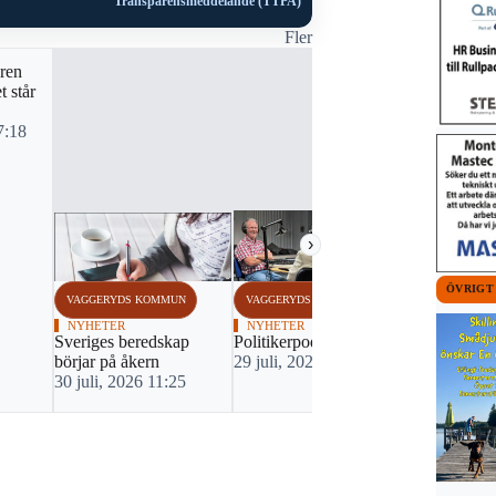
Transparensmeddelande (TTPA)
Fler
NYHETER
aren
Nationell st
t står
stärka Sver
psykologisk
7:18
28 juli, 20
›
ÖVRIGT
VAGGERYDS KOMMUN
VAGGERYDS KOMMUN
NYHETER
NYHETER
Sveriges beredskap
Politikerpodd på gång
börjar på åkern
29 juli, 2026 13:46
30 juli, 2026 11:25