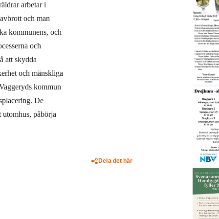
äldrar arbetar i
lavbrott och man
 ska kommunens, och
rocesserna och
å att skydda
äkerhet och mänskliga
. I Vaggeryds kommun
gsplacering. De
at utomhus, påbörja
Dela det här