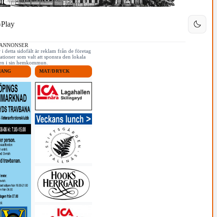
Play
 ANNONSER
i detta sidofält är reklam från de företag
ationer som valt att sponsra den lokala
iken i sin hemkommun.
MANG
MAT/DRYCK