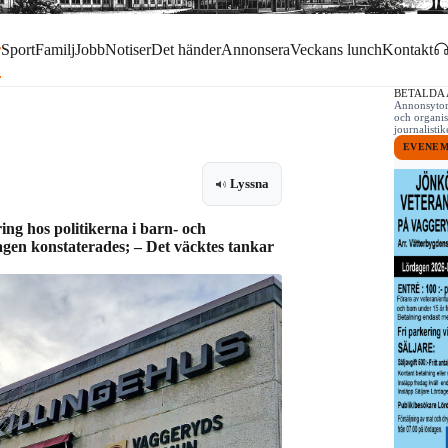
r
Sport
Familj
Jobb
Notiser
Det händer
Annonsera
Veckans lunch
Kontakt
BETALDA
Annonsytor 
och organis
journalist
EVENE
Lyssna
ng hos politikerna i barn- och
gen konstaterades; – Det väcktes tankar