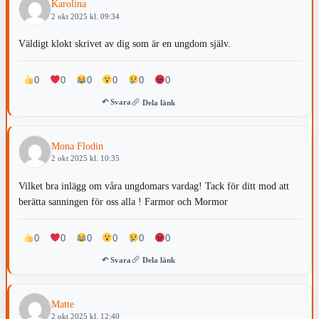
Karolina
2 okt 2025 kl. 09:34
Väldigt klokt skrivet av dig som är en ungdom själv.
0
0
0
0
0
0
↶ Svara
Dela länk
Mona Flodin
2 okt 2025 kl. 10:35
Vilket bra inlägg om våra ungdomars vardag! Tack för ditt mod att
berätta sanningen för oss alla ! Farmor och Mormor
0
0
0
0
0
0
↶ Svara
Dela länk
Matte
2 okt 2025 kl. 12:40