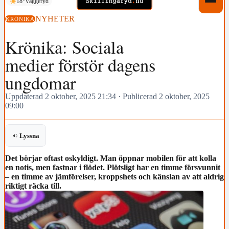
18°
Vaggeryd
NYHETER
KRÖNIKA
Krönika: Sociala
medier förstör dagens
ungdomar
Uppdaterad 2 oktober, 2025 21:34
·
Publicerad 2 oktober, 2025
09:00
Lyssna
Det börjar oftast oskyldigt. Man öppnar mobilen för att kolla
en notis, men fastnar i flödet. Plötsligt har en timme försvunnit
– en timme av jämförelser, kroppshets och känslan av att aldrig
riktigt räcka till.