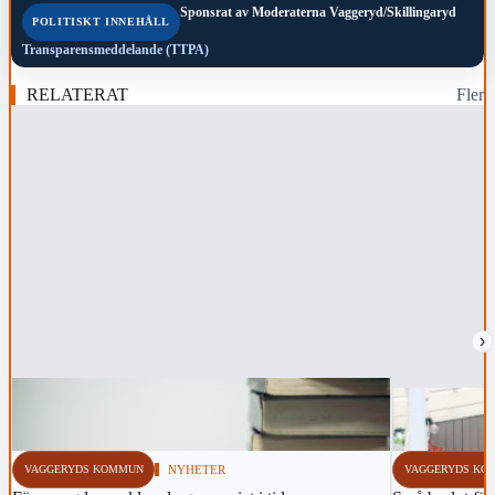
Sponsrat av
Moderaterna Vaggeryd/Skillingaryd
POLITISKT INNEHÅLL
Transparensmeddelande (TTPA)
RELATERAT
Fler
›
VAGGERYDS KOMMUN
NYHETER
VAGGERYDS KO