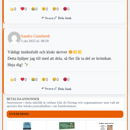
bra som de är. Håller tummarna att du gör det och om du vill bolla
0
0
0
0
0
0
idéer med någon gammal ”tant” som mig är du varmt välkommen
↶ Svara
Dela länk
Massa kramar och jag tror på dig! Angelika
Sandra Gundstedt
3 okt 2025 kl. 08:59
Väldigt insiktsfullt och klokt skrivet
Detta hjälper jag till med att dela, så fler får ta del av krönikan.
Heja dig!
0
0
0
0
0
0
↶ Svara
Dela länk
BETALDA ANNONSER
Annonsytor i detta sidofält är reklam från de företag och organisationer som valt att
sponsra den lokala journalistiken i sin hemkommun.
EVENEMANG