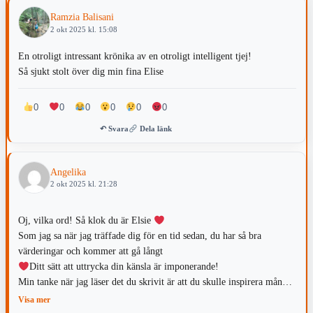
Ramzia Balisani
2 okt 2025 kl. 15:08
En otroligt intressant krönika av en otroligt intelligent tjej!
Så sjukt stolt över dig min fina Elise
0
0
0
0
0
0
↶ Svara
Dela länk
Angelika
2 okt 2025 kl. 21:28
Oj, vilka ord! Så klok du är Elsie
Som jag sa när jag träffade dig för en tid sedan, du har så bra
värderingar och kommer att gå långt
Ditt sätt att uttrycka din känsla är imponerande!
Min tanke när jag läser det du skrivit är att du skulle inspirera många
på sociala medier genom att lyfta just detta. Att våga vara dig själv
Visa mer
helt filterlös
tror många skulle vilja följa dig och känna att de är