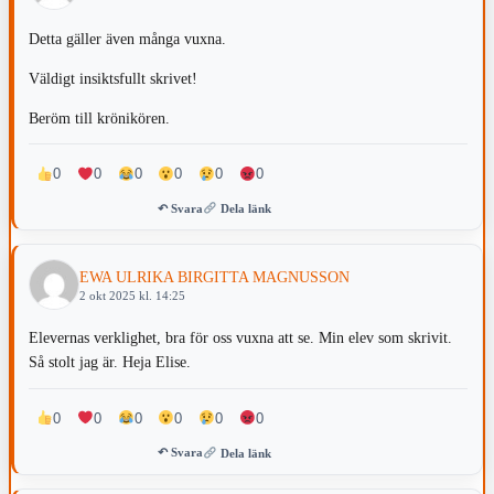
Detta gäller även många vuxna.
Väldigt insiktsfullt skrivet!
Beröm till krönikören.
0
0
0
0
0
0
↶ Svara
Dela länk
EWA ULRIKA BIRGITTA MAGNUSSON
2 okt 2025 kl. 14:25
Elevernas verklighet, bra för oss vuxna att se. Min elev som skrivit.
Så stolt jag är. Heja Elise.
0
0
0
0
0
0
↶ Svara
Dela länk