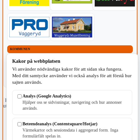
KOMMUNEN
Kakor på webbplatsen
Vi använder nödvändiga kakor för att sidan ska fungera.
Med ditt samtycke använder vi också analys för att förstå hur
sajten används.
Analys (Google Analytics)
Fristående webbtidningsföretag grundat 1991 som sedan 2002 ger
Hjälper oss se sidvisningar, navigering och hur annonser
ut tidningen Skillingaryd.nu och 2010 lanserades Värnamo.nu. Från
används.
april 2026 omfattar Skillingaryd.nu tre kommuner: Gnosjö,
Värnamo och Vaggeryds kommun.
Beteendeanalys (Contentsquare/Hotjar)
Kontakta oss
Värmekartor och sessionsdata i aggregerad form. Inga
E-post: redaktionen@skillingaryd.nu
formulärfält spelas in.
Postadress: Gisslaköp 1, 568 92 Skillingaryd