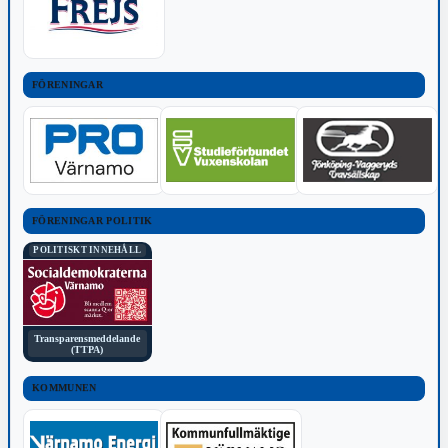
FÖRENINGAR
FÖRENINGAR POLITIK
POLITISKT INNEHÅLL
Transparensmeddelande
(TTPA)
KOMMUNEN