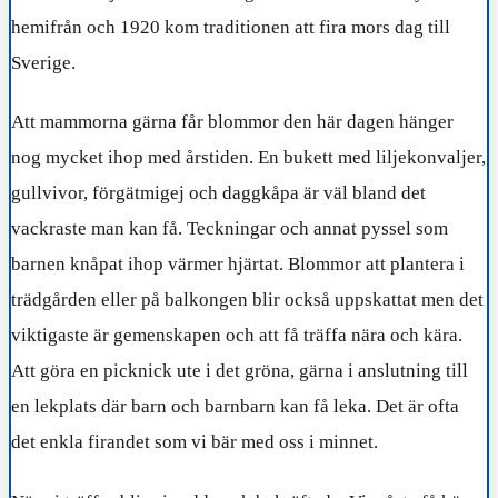
hemifrån och 1920 kom traditionen att fira mors dag till
Sverige.
Att mammorna gärna får blommor den här dagen hänger
nog mycket ihop med årstiden. En bukett med liljekonvaljer,
gullvivor, förgätmigej och daggkåpa är väl bland det
vackraste man kan få. Teckningar och annat pyssel som
barnen knåpat ihop värmer hjärtat. Blommor att plantera i
trädgården eller på balkongen blir också uppskattat men det
viktigaste är gemenskapen och att få träffa nära och kära.
Att göra en picknick ute i det gröna, gärna i anslutning till
en lekplats där barn och barnbarn kan få leka. Det är ofta
det enkla firandet som vi bär med oss i minnet.