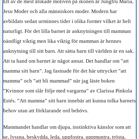
Ett av de mest älskade motiven på ikonen är Jungfru Maria,
Jesu Moder och alla människors moder. Modern har
avbildats sedan urminnes tider i olika former vilket är helt
naturligt. För det lilla barnet är anknytningen till mamman
oändligt viktig men lika viktig för mamman är hennes
anknytning till sitt barn. Att sätta barn till världen är en sak.
Att ta hand om barnet är något annat. Det handlar om ”att
mamma sitt barn”. Jag fastnade för det här uttrycket ”att
mamma” och ”att bli mammad” när jag läste boken
”Kvinnor som slår följe med vargarna” av Clarissa Pinkola
Estés. ”Att mamma” sitt barn innebär att kunna tolka barnets
behov utan att förklarande ord behövs.
Mammandet handlar om djupa, instinktiva känslor som att
se, lyssna, beskydda, leda, uppfostra, uppmuntra, trösta,