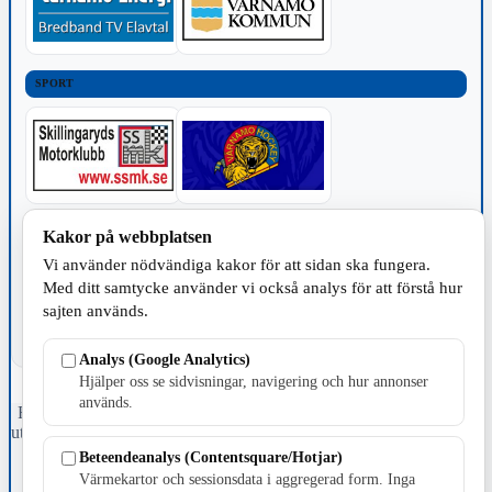
SPORT
TILLVERKNING
Kakor på webbplatsen
Vi använder nödvändiga kakor för att sidan ska fungera.
Med ditt samtycke använder vi också analys för att förstå hur
sajten används.
Analys (Google Analytics)
Hjälper oss se sidvisningar, navigering och hur annonser
används.
Fristående webbtidningsföretag grundat 1991 som sedan 2002 ger
ut tidningen Skillingaryd.nu och 2010 lanserades Värnamo.nu. Från
april 2026 omfattar Skillingaryd.nu tre kommuner: Gnosjö,
Beteendeanalys (Contentsquare/Hotjar)
Värnamo och Vaggeryds kommun.
Värmekartor och sessionsdata i aggregerad form. Inga