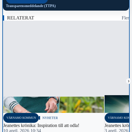
Transparensmeddelande (TTPA)
RELATERAT
Fler
›
VÄRNAMO KOMMUN
NYHETER
VÄRNAMO KOM
Jeanettes krönika: Inspiration till att odla!
Jeanettes kröni
10 april, 2026 10:34
3 april, 2026 