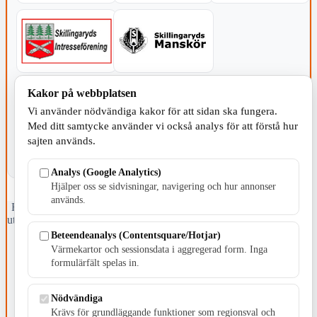
KOMMUNEN
Kakor på webbplatsen
Vi använder nödvändiga kakor för att sidan ska fungera.
Med ditt samtycke använder vi också analys för att förstå hur
sajten används.
Analys (Google Analytics)
Hjälper oss se sidvisningar, navigering och hur annonser
används.
Fristående webbtidningsföretag grundat 1991 som sedan 2002 ger
ut tidningen Skillingaryd.nu och 2010 lanserades Värnamo.nu. Från
april 2026 omfattar Skillingaryd.nu tre kommuner: Gnosjö,
Beteendeanalys (Contentsquare/Hotjar)
Värnamo och Vaggeryds kommun.
Värmekartor och sessionsdata i aggregerad form. Inga
formulärfält spelas in.
Kontakta oss
E-post: redaktionen@skillingaryd.nu
Postadress: Gisslaköp 1, 568 92 Skillingaryd
Nödvändiga
Krävs för grundläggande funktioner som regionsval och