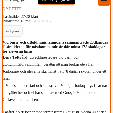
NYHETER
Låsårstider 27/28 klart
Publicerad 18 maj, 2026 06:02
Lyssna
Vid barn- och utbildningsnämndens sammanträde godkändes
läsårstiderna för nästkommande år där minst 178 skoldagar
för eleverna finns.
Lena Toftgård
, utvecklingsledare vid barn- och
utbildningsförvaltningen, berättar att man brukar utgå från
Jönköping och eleverna ska minst gå 178 dagar i skolan under ett
läsår.
– Vi bestämmer start och slut själva. Vi följer Jönköpings läsår när
det gäller lov och vi har stämt av med Gnosjö, Värnamo och
Gislaved, berättar Lena.
Läsåret 27/28 börjar med terminsstart 18 augusti. Vecka 44 är det