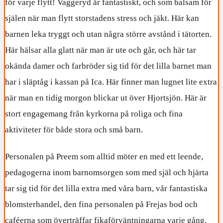
för varje flytt! Vaggeryd är fantastiskt, och som balsam för
själen när man flytt storstadens stress och jäkt. Här kan
barnen leka tryggt och utan några större avstånd i tätorten.
Här hälsar alla glatt när man är ute och går, och här tar
okända damer och farbröder sig tid för det lilla barnet man
har i släptåg i kassan på Ica. Här finner man lugnet lite extra
när man en tidig morgon blickar ut över Hjortsjön. Här är
stort engagemang från kyrkorna på roliga och fina
aktiviteter för både stora och små barn.
Personalen på Preem som alltid möter en med ett leende,
pedagogerna inom barnomsorgen som med själ och hjärta
tar sig tid för det lilla extra med våra barn, vår fantastiska
blomsterhandel, den fina personalen på Frejas bod och
caféerna som överträffar fikaförväntningarna varje gång.