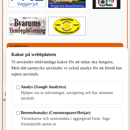
KOMMUNEN
Kakor på webbplatsen
Vi använder nödvändiga kakor för att sidan ska fungera.
Med ditt samtycke använder vi också analys för att förstå hur
sajten används.
Analys (Google Analytics)
Hjälper oss se sidvisningar, navigering och hur annonser
Fristående webbtidningsföretag grundat 1991 som sedan 2002 ger
används.
ut tidningen Skillingaryd.nu och 2010 lanserades Värnamo.nu. Från
april 2026 omfattar Skillingaryd.nu tre kommuner: Gnosjö,
Värnamo och Vaggeryds kommun.
Beteendeanalys (Contentsquare/Hotjar)
Värmekartor och sessionsdata i aggregerad form. Inga
Kontakta oss
formulärfält spelas in.
E-post: redaktionen@skillingaryd.nu