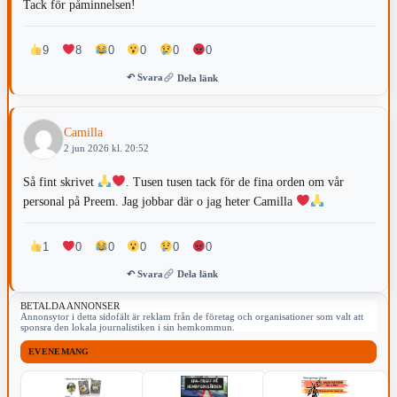
Tack för påminnelsen!
9
8
0
0
0
0
↶ Svara
Dela länk
Camilla
2 jun 2026 kl. 20:52
Så fint skrivet
. Tusen tusen tack för de fina orden om vår
personal på Preem. Jag jobbar där o jag heter Camilla
1
0
0
0
0
0
↶ Svara
Dela länk
BETALDA ANNONSER
Annonsytor i detta sidofält är reklam från de företag och organisationer som valt att
sponsra den lokala journalistiken i sin hemkommun.
EVENEMANG