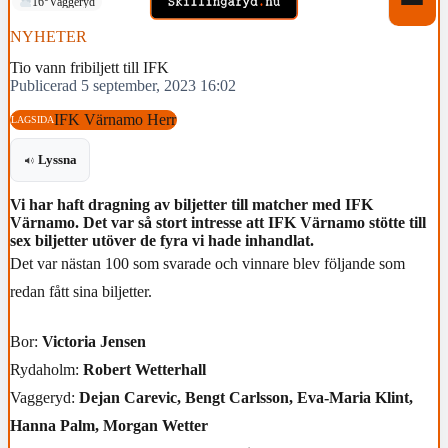
16°
Vaggeryd
NYHETER
Tio vann fribiljett till IFK
Publicerad 5 september, 2023 16:02
IFK Värnamo Herr
LAGSIDA
Lyssna
Vi har haft dragning av biljetter till matcher med IFK
Värnamo. Det var så stort intresse att IFK Värnamo stötte till
sex biljetter utöver de fyra vi hade inhandlat.
Det var nästan 100 som svarade och vinnare blev följande som
redan fått sina biljetter.
Bor:
Victoria Jensen
Rydaholm:
Robert Wetterhall
Vaggeryd:
Dejan Carevic, Bengt Carlsson, Eva-Maria Klint,
Hanna Palm, Morgan Wetter