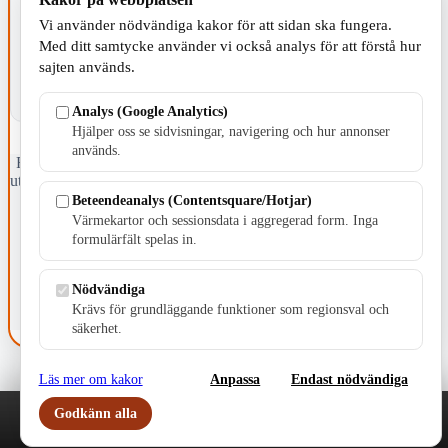
Vi använder nödvändiga kakor för att sidan ska fungera.
Med ditt samtycke använder vi också analys för att förstå hur
sajten används.
Analys (Google Analytics)
Hjälper oss se sidvisningar, navigering och hur annonser
används.
Fristående webbtidningsföretag grundat 1991 som sedan 2002 ger
ut tidningen Skillingaryd.nu och 2010 lanserades Värnamo.nu. Från
april 2026 omfattar Skillingaryd.nu tre kommuner: Gnosjö,
Beteendeanalys (Contentsquare/Hotjar)
Värnamo och Vaggeryds kommun.
Värmekartor och sessionsdata i aggregerad form. Inga
formulärfält spelas in.
Kontakta oss
E-post: redaktionen@skillingaryd.nu
Postadress: Gisslaköp 1, 568 92 Skillingaryd
Nödvändiga
Krävs för grundläggande funktioner som regionsval och
Kakinställningar
säkerhet.
Läs mer om kakor
Anpassa
Endast nödvändiga
Godkänn alla
Play
Nyheter
Sport
Familj
Meny