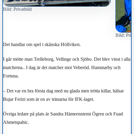
Bild: Privatbild
Bild: Priv
Det handlar om spel i skånska Höllviken.
I går mötte man Trelleborg, Vellinge och Sjöbo. Det blev vinst i alla
matcherna.. I dag är det matcher mot Veberöd. Hammarby och
Fortuna.
– Det var en bra första dag med nu glada men trötta killar, hälsar
Bujar Ferizi som är en av tränarna för IFK-laget.
Övriga ledare på plats är Sandra Hämeenniemi Ögren och Fuad
Ahmetspahic.