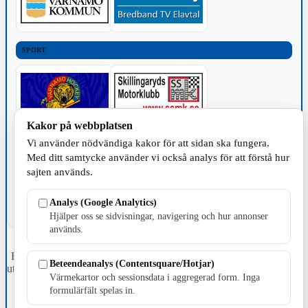
SPORT
Kakor på webbplatsen
Vi använder nödvändiga kakor för att sidan ska fungera.
TILLVERKNING
Med ditt samtycke använder vi också analys för att förstå hur
sajten används.
Analys (Google Analytics)
Hjälper oss se sidvisningar, navigering och hur annonser
används.
Fristående webbtidningsföretag grundat 1991 som sedan 2002 ger
Beteendeanalys (Contentsquare/Hotjar)
ut tidningen Skillingaryd.nu och 2010 lanserades Värnamo.nu. Från
Värmekartor och sessionsdata i aggregerad form. Inga
april 2026 omfattar Skillingaryd.nu tre kommuner: Gnosjö,
formulärfält spelas in.
Värnamo och Vaggeryds kommun.