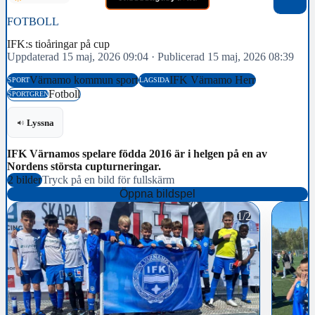
FOTBOLL
IFK:s tioåringar på cup
Uppdaterad 15 maj, 2026 09:04
·
Publicerad 15 maj, 2026 08:39
Värnamo kommun sport
IFK Värnamo Herr
SPORT
LAGSIDA
Fotboll
SPORTGREN
Lyssna
IFK Värnamos spelare födda 2016 är i helgen på en av
Nordens största cupturneringar.
2 bilder
Tryck på en bild för fullskärm
Öppna bildspel
1/2