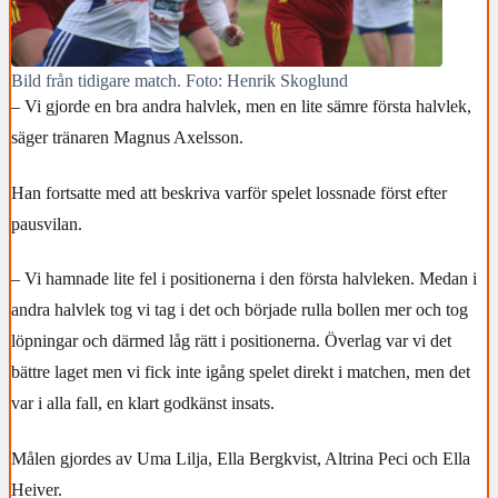
Bild från tidigare match. Foto: Henrik Skoglund
– Vi gjorde en bra andra halvlek, men en lite sämre första halvlek,
säger tränaren Magnus Axelsson.
Han fortsatte med att beskriva varför spelet lossnade först efter
pausvilan.
– Vi hamnade lite fel i positionerna i den första halvleken. Medan i
andra halvlek tog vi tag i det och började rulla bollen mer och tog
löpningar och därmed låg rätt i positionerna. Överlag var vi det
bättre laget men vi fick inte igång spelet direkt i matchen, men det
var i alla fall, en klart godkänst insats.
Målen gjordes av Uma Lilja, Ella Bergkvist, Altrina Peci och Ella
Heiver.