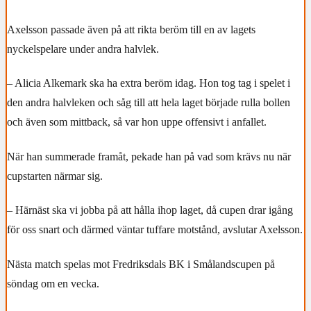
Axelsson passade även på att rikta beröm till en av lagets
nyckelspelare under andra halvlek.
– Alicia Alkemark ska ha extra beröm idag. Hon tog tag i spelet i
den andra halvleken och såg till att hela laget började rulla bollen
och även som mittback, så var hon uppe offensivt i anfallet.
När han summerade framåt, pekade han på vad som krävs nu när
cupstarten närmar sig.
– Härnäst ska vi jobba på att hålla ihop laget, då cupen drar igång
för oss snart och därmed väntar tuffare motstånd, avslutar Axelsson.
Nästa match spelas mot Fredriksdals BK i Smålandscupen på
söndag om en vecka.