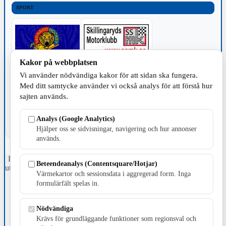
SPORT
Kakor på webbplatsen
Vi använder nödvändiga kakor för att sidan ska fungera.
TILLVERKNING
Med ditt samtycke använder vi också analys för att förstå hur
sajten används.
Analys (Google Analytics)
Hjälper oss se sidvisningar, navigering och hur annonser
används.
Fristående webbtidningsföretag grundat 1991 som sedan 2002 ger
Beteendeanalys (Contentsquare/Hotjar)
ut tidningen Skillingaryd.nu och 2010 lanserades Värnamo.nu. Från
Värmekartor och sessionsdata i aggregerad form. Inga
april 2026 omfattar Skillingaryd.nu tre kommuner: Gnosjö,
formulärfält spelas in.
Värnamo och Vaggeryds kommun.
Kontakta oss
Nödvändiga
E-post: redaktionen@skillingaryd.nu
Krävs för grundläggande funktioner som regionsval och
Postadress: Gisslaköp 1, 568 92 Skillingaryd