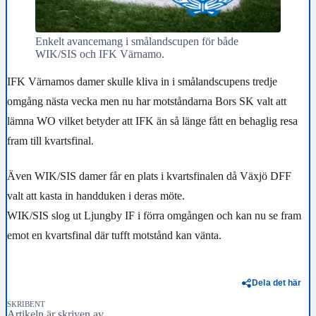
Enkelt avancemang i smålandscupen för både
WIK/SIS och IFK Värnamo.
IFK Värnamos damer skulle kliva in i smålandscupens tredje
omgång nästa vecka men nu har motståndarna Bors SK valt att
lämna WO vilket betyder att IFK än så länge fått en behaglig resa
fram till kvartsfinal.
Även WIK/SIS damer får en plats i kvartsfinalen då Växjö DFF
valt att kasta in handduken i deras möte.
WIK/SIS slog ut Ljungby IF i förra omgången och kan nu se fram
emot en kvartsfinal där tufft motstånd kan vänta.
Dela det här
SKRIBENT
Artikeln är skriven av