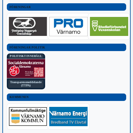
FÖRENINGAR
FÖRENINGAR POLITIK
POLITISKT INNEHÅLL
Transparensmeddelande
(TTPA)
KOMMUNEN