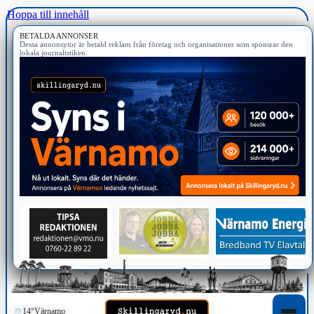
Hoppa till innehåll
BETALDA ANNONSER
Dessa annonsytor är betald reklam från företag och organisationer som sponsrar den
lokala journalistiken.
14°
Värnamo