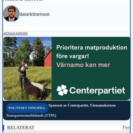
danielelmersson
BETALD ANNONS
Sponsrat av
Centerpartiet, Värnamokretsen
POLITISKT INNEHÅLL
Transparensmeddelande (TTPA)
RELATERAT
Fler