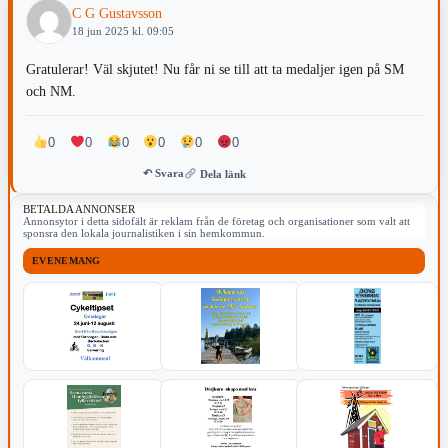
C G Gustavsson
18 jun 2025 kl. 09:05
Gratulerar! Väl skjutet! Nu får ni se till att ta medaljer igen på SM
och NM.
0
0
0
0
0
0
↶ Svara
Dela länk
BETALDA ANNONSER
Annonsytor i detta sidofält är reklam från de företag och organisationer som valt att
sponsra den lokala journalistiken i sin hemkommun.
EVENEMANG