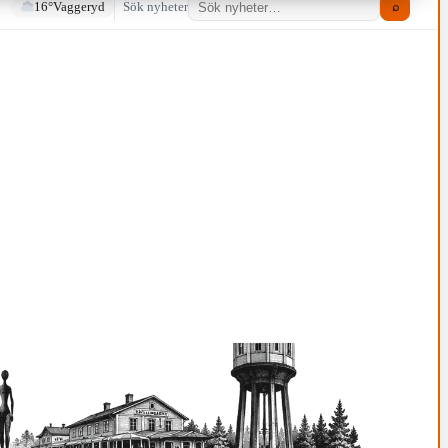
16°
Vaggeryd
Sök nyheter
⌕