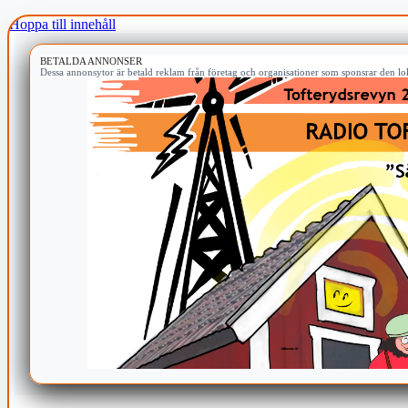
Hoppa till innehåll
BETALDA ANNONSER
Dessa annonsytor är betald reklam från företag och organisationer som sponsrar den lok