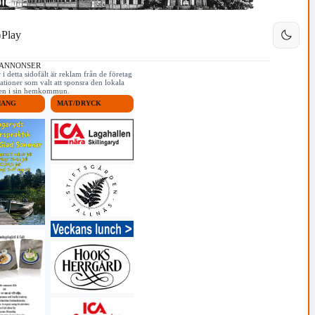
Play
 ANNONSER
i detta sidofält är reklam från de företag
ationer som valt att sponsra den lokala
iken i sin hemkommun.
MANG
MAT/DRYCK
3/3