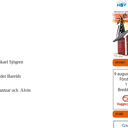
ikael Sjögren
SPORT
nder Barelds
Pantzar och Alvin
JOBB