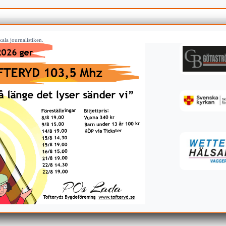
ala journalistiken.