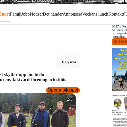
Sport
Familj
Jobb
Notiser
Det händer
Annonsera
Veckans lunch
Kontakt
BETALDA
Annonsytor 
och organis
journalist
EVENE
Lyssna
st skyttar upp om titeln i
rtens Jaktvårdsförening och sköts
Öppna bildspel
2/3