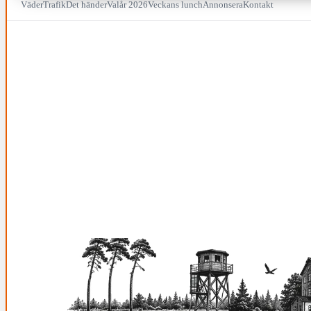
Väder
Trafik
Det händer
Valår 2026
Veckans lunch
Annonsera
Kontakt