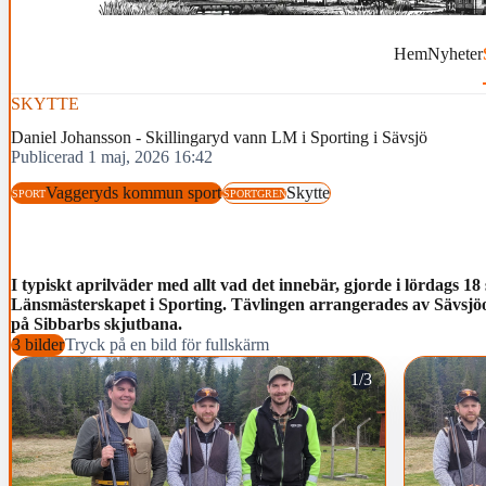
Hem
Nyheter
SKYTTE
Daniel Johansson - Skillingaryd vann LM i Sporting i Sävsjö
Publicerad 1 maj, 2026 16:42
Vaggeryds kommun sport
Skytte
SPORT
SPORTGREN
I typiskt aprilväder med allt vad det innebär, gjorde i lördags 18 
Länsmästerskapet i Sporting. Tävlingen arrangerades av Sävsjöo
på Sibbarbs skjutbana.
3 bilder
Tryck på en bild för fullskärm
1/3