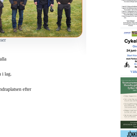
ser
1 2 3 Öppenklass
alla
 i lag.
draplatsen efter