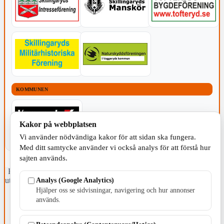
KOMMUNEN
Kakor på webbplatsen
Vi använder nödvändiga kakor för att sidan ska fungera.
Med ditt samtycke använder vi också analys för att förstå hur
sajten används.
Fristående webbtidningsföretag grundat 1991 som sedan 2002 ger
ut tidningen Skillingaryd.nu och 2010 lanserades Värnamo.nu. Från
Analys (Google Analytics)
april 2026 omfattar Skillingaryd.nu tre kommuner: Gnosjö,
Hjälper oss se sidvisningar, navigering och hur annonser
Värnamo och Vaggeryds kommun.
används.
Kontakta oss