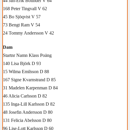
44 Jan-Erik Bolinder V 64
168 Peter Tingvall V 62
45 Bo Sjöqvist V 57
73 Bengt Ram V 54
24 Tommy Andersson V 42
Dam
Startnr Namn Klass Poäng
140 Lisa Björk D 93
15 Wilma Emilsson D 88
167 Signe Kvarnstrand D 85
31 Madelen Karpenman D 84
46 Alicia Carlsson D 82
135 Inga-Lill Karlsson D 82
48 Josefin Andersson D 80
131 Felicia Abelsson D 80
96 Lise-Lott Karlsson D 60