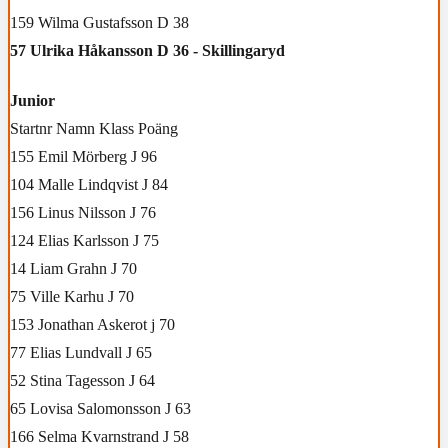
159 Wilma Gustafsson D 38
57 Ulrika Håkansson D 36 - Skillingaryd
Junior
Startnr Namn Klass Poäng
155 Emil Mörberg J 96
104 Malle Lindqvist J 84
156 Linus Nilsson J 76
124 Elias Karlsson J 75
14 Liam Grahn J 70
75 Ville Karhu J 70
153 Jonathan Askerot j 70
77 Elias Lundvall J 65
52 Stina Tagesson J 64
65 Lovisa Salomonsson J 63
166 Selma Kvarnstrand J 58