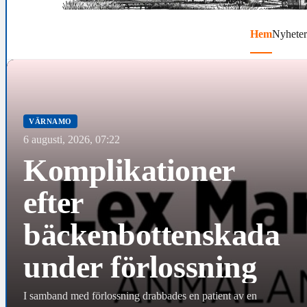
Hem
Nyheter
VÄRNAMO
6 augusti, 2026, 07:22
Komplikationer
efter
bäckenbottenskada
under förlossning
I samband med förlossning drabbades en patient av en