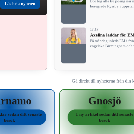
Bor tog alla tre poäng när
Läs hela nyheten
besegrade Ryssby i uppstar
av höstsäsongen.
17:17
Axelina laddar för E
På måndag inleds EM i friid
engelska Birmingham och v
känt pulsen…
Gå direkt till nyheterna från di
ärnamo
Gnosjö
klar sedan ditt senaste
1 ny artikel sedan ditt senaste
besök
besök