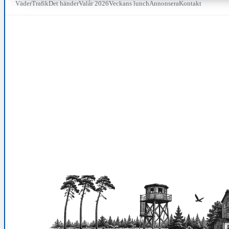
Väder
Trafik
Det händer
Valår 2026
Veckans lunch
Annonsera
Kontakt