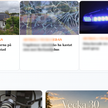
ARTIKEL
1 VEC
AN
ARTIKEL
1 VECKA SEDAN
Attackerade tre
Spela
arna på
Ungdomar misstänks ha kastat
Spela
med spray
stad
sten mot flerfamiljshus