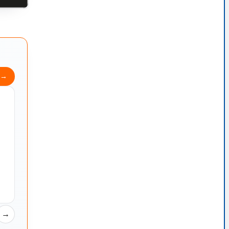
y
→
→