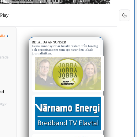
Play
alla
BETALDA ANNONSER
Dessa annonsytor är betald reklam från företag
och organisationer som sponsrar den lokala
journalistiken.
erade
ot
änge
t