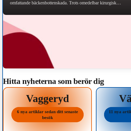
omfattande bäckenbottenskada. Trots omedelbar kirurgisk
behandling uppstod komplikationer som medfört långvariga
och kvarstående besvär. Region…
Hitta nyheterna som berör dig
Vaggeryd
V
6 nya artiklar sedan ditt senaste
11 nya arti
besök