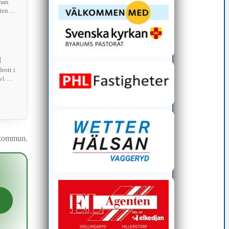
 man
ten
M
rott i
i har
n kommun.