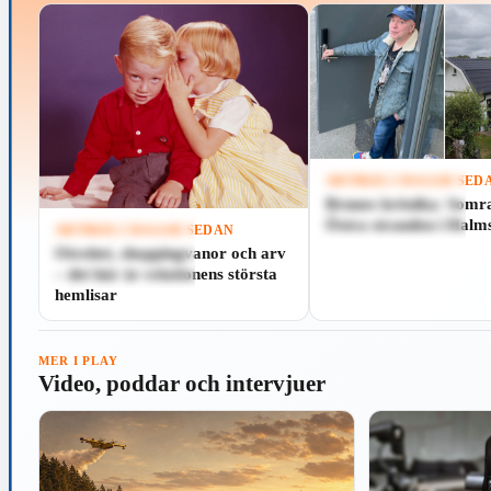
ARTIKEL
5 DAGAR SED
Brunos krönika: Somr
Spela
Östra stranden i Halm
ARTIKEL
5 DAGAR SEDAN
Otrohet, shoppingvanor och arv
Spela
– det här är relationens största
hemlisar
MER I PLAY
Video, poddar och intervjuer