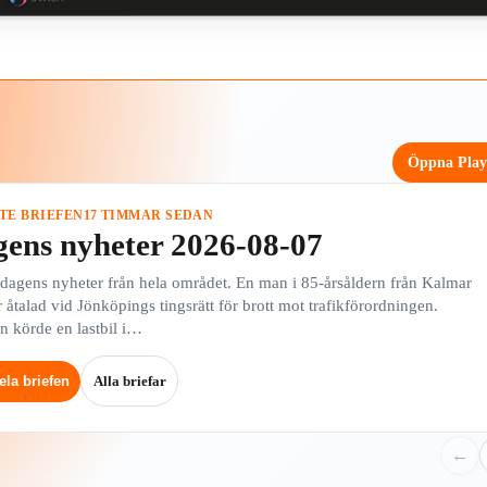
Öppna Pla
TE BRIEFEN
17 TIMMAR SEDAN
ens nyheter 2026-08-07
 dagens nyheter från hela området. En man i 85-årsåldern från Kalmar
r åtalad vid Jönköpings tingsrätt för brott mot trafikförordningen.
 körde en lastbil i…
Alla briefar
ela briefen
←