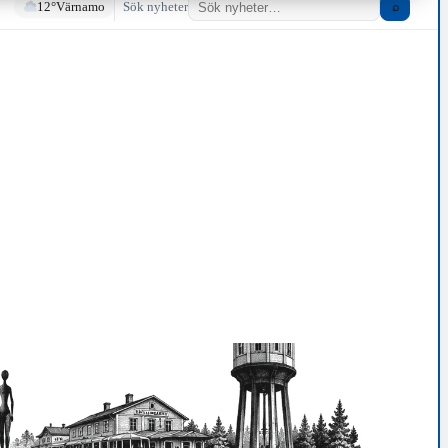
12°
Värnamo
Sök nyheter
⌕