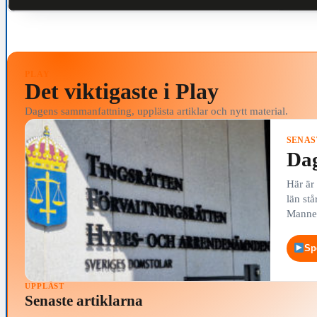
PLAY
Det viktigaste i Play
Dagens sammanfattning, upplästa artiklar och nytt material.
SENAS
Dag
Här är
län stå
Mannen
Sp
UPPLÄST
Senaste artiklarna