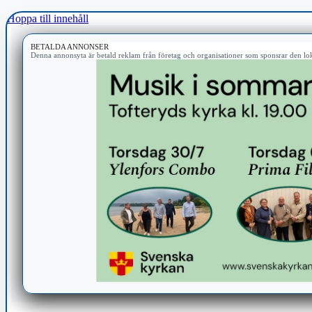
Hoppa till innehåll
BETALDA ANNONSER
Denna annonsyta är betald reklam från företag och organisationer som sponsrar den lok