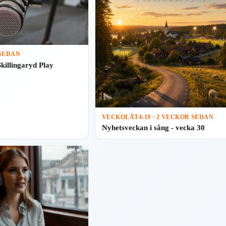
 SEDAN
Skillingaryd Play
VECKOLÅT
4:19 · 2 VECKOR SEDAN
Nyhetsveckan i sång - vecka 30