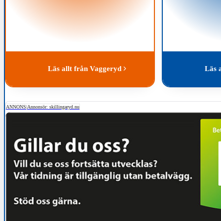
Läs allt från Vaggeryd
Läs 
ANNONS
|
Annonsör: skillingaryd.nu