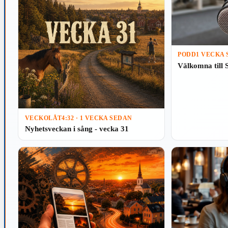
PODD
1 VECKA
Välkomna till 
VECKOLÅT
4:32 · 1 VECKA SEDAN
Nyhetsveckan i sång - vecka 31