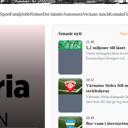
Sport
Familj
Jobb
Notiser
Det händer
Annonsera
Veckans lunch
Kontakt
Senaste nytt
Visa 
21:48
5,2 miljoner till länet
Under fredagskvällen lever
Eurojackpot återigen två
högvinster och de gick till
Tranås och Höganäs…
20:52
Värnamo Södra föll m
serieledarna
Värnamo Södra kämpade l
men fick till slut ge sig mo
suveräna Alvesta.
20:49
Bor vann i återstarten