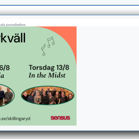
ala journalistiken.