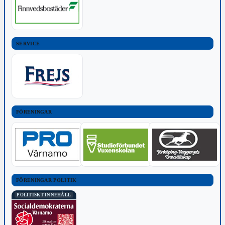
SERVICE
FÖRENINGAR
FÖRENINGAR POLITIK
POLITISKT INNEHÅLL