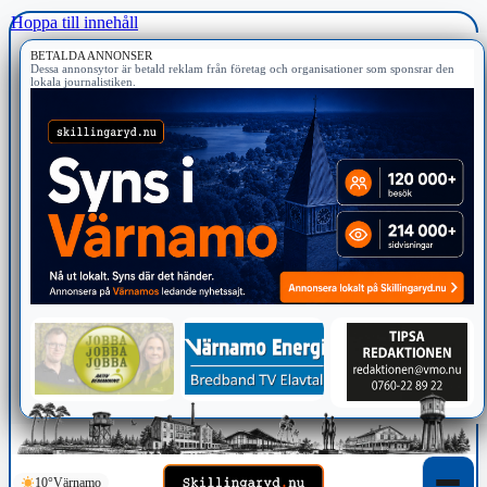
Hoppa till innehåll
BETALDA ANNONSER
Dessa annonsytor är betald reklam från företag och organisationer som sponsrar den
lokala journalistiken.
10°
Värnamo