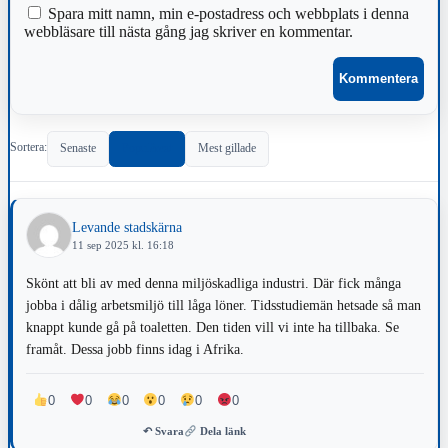
Spara mitt namn, min e-postadress och webbplats i denna
webbläsare till nästa gång jag skriver en kommentar.
Sortera:
Senaste
Populärast
Mest gillade
Levande stadskärna
11 sep 2025 kl. 16:18
Skönt att bli av med denna miljöskadliga industri. Där fick många
jobba i dålig arbetsmiljö till låga löner. Tidsstudiemän hetsade så man
knappt kunde gå på toaletten. Den tiden vill vi inte ha tillbaka. Se
framåt. Dessa jobb finns idag i Afrika.
0
0
0
0
0
0
↶ Svara
Dela länk