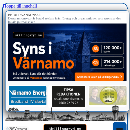
Hoppa till innehåll
BETALDA ANNONSER
Dessa annonsytor är betald reklam från företag och organisationer som sponsrar den
lokala journalistiken.
20°
Värnamo