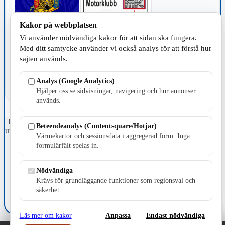
Kakor på webbplatsen
Vi använder nödvändiga kakor för att sidan ska fungera.
TILLVERKNING
Med ditt samtycke använder vi också analys för att förstå hur
sajten används.
Analys (Google Analytics)
Hjälper oss se sidvisningar, navigering och hur annonser
används.
Fristående webbtidningsföretag grundat 1991 som sedan 2002 ger
Beteendeanalys (Contentsquare/Hotjar)
ut tidningen Skillingaryd.nu och 2010 lanserades Värnamo.nu. Från
Värmekartor och sessionsdata i aggregerad form. Inga
april 2026 omfattar Skillingaryd.nu tre kommuner: Gnosjö,
formulärfält spelas in.
Värnamo och Vaggeryds kommun.
Kontakta oss
Nödvändiga
E-post: redaktionen@skillingaryd.nu
Krävs för grundläggande funktioner som regionsval och
Postadress: Gisslaköp 1, 568 92 Skillingaryd
säkerhet.
Kakinställningar
Läs mer om kakor
Anpassa
Endast nödvändiga