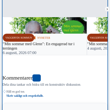
›
VAGGERYDS KOMMUN
NYHETER
VAGGERYDS KO
"Min sommar med Glenn": En engagerad tur i
"Min sommar m
terrängen
4 augusti, 202
6 augusti, 2026 07:00
Kommentarer
0
Dela dina tankar och bidra till en konstruktiv diskussion.
♢
Håll en god ton.
Skriv sakligt och respektfullt.