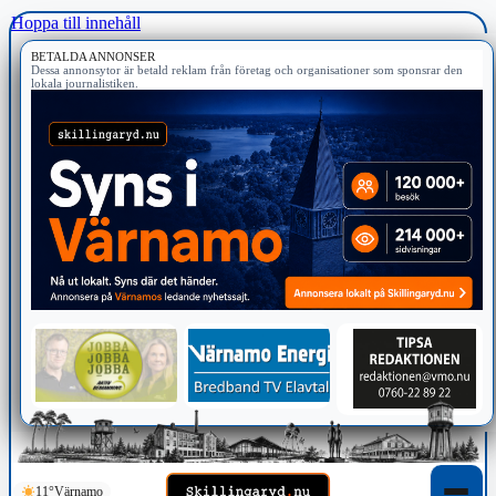
Hoppa till innehåll
BETALDA ANNONSER
Dessa annonsytor är betald reklam från företag och organisationer som sponsrar den
lokala journalistiken.
11°
Värnamo