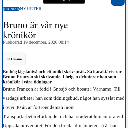
NYHETER
KRÖNIKA
Bruno är vår nye
krönikör
Publicerad 19 december, 2020 08:14
Lyssna
En hög lägstanivå och ett unikt skrivspråk. Så karaktäriserar
Bruno Franzon sitt skrivande. I helgen debuterar han som
krönikör i våra tidningar.
Bruno Franzon är född i Gnosjö och bosatt i Värnamo.
Till
vardags arbetar han som tidningsbud,
något han sysslat med
i över 30 år, är förtroendeman inom
Transportarbetareförbundet och har studerat humaniora vid
Uppsala universitet. För den breda allmänheten så är han