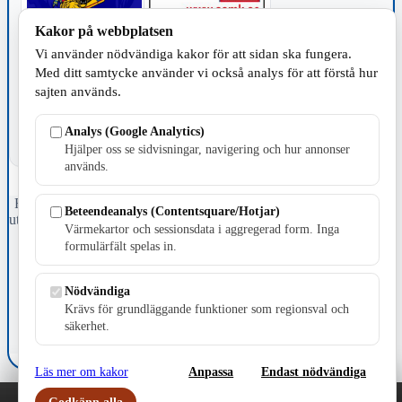
Kakor på webbplatsen
Vi använder nödvändiga kakor för att sidan ska fungera.
TILLVERKNING
Med ditt samtycke använder vi också analys för att förstå hur
sajten används.
Analys (Google Analytics)
Hjälper oss se sidvisningar, navigering och hur annonser
används.
Fristående webbtidningsföretag grundat 1991 som sedan 2002 ger
Beteendeanalys (Contentsquare/Hotjar)
ut tidningen Skillingaryd.nu och 2010 lanserades Värnamo.nu. Från
Värmekartor och sessionsdata i aggregerad form. Inga
april 2026 omfattar Skillingaryd.nu tre kommuner: Gnosjö,
formulärfält spelas in.
Värnamo och Vaggeryds kommun.
Kontakta oss
Nödvändiga
E-post: redaktionen@skillingaryd.nu
Krävs för grundläggande funktioner som regionsval och
Postadress: Gisslaköp 1, 568 92 Skillingaryd
säkerhet.
Kakinställningar
Läs mer om kakor
Anpassa
Endast nödvändiga
Godkänn alla