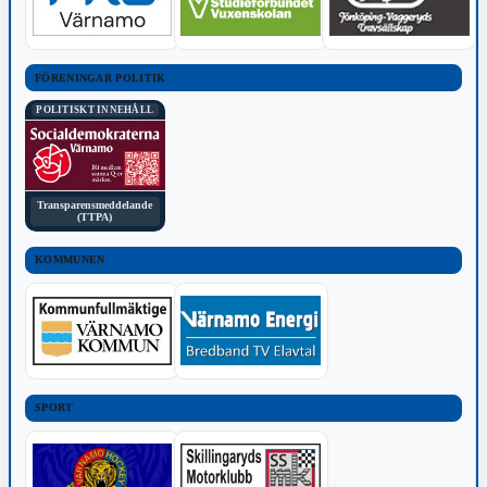
FÖRENINGAR POLITIK
POLITISKT INNEHÅLL
Transparensmeddelande
(TTPA)
KOMMUNEN
SPORT