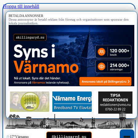
Hoppa till innehåll
BETALDA ANNONSER
Dessa annonsytor är betald reklam från företag och organisationer som sponsrar den
lokala journalistiken.
17°
Värnamo