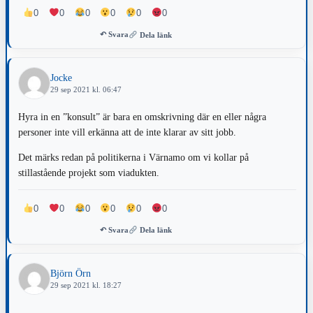
de går inte att genomföra. Men nu ska ju en tredje och fjärde part
0
0
0
0
0
0
tjäna lite kosing också…
↶ Svara
Dela länk
Ledsamt men sant, sen flyttar de till annan ort och äro verksamma
däri en stund. Dessa flyttfåglar som bara tar- och tar…
Jocke
29 sep 2021 kl. 06:47
Hyra in en ”konsult” är bara en omskrivning där en eller några
personer inte vill erkänna att de inte klarar av sitt jobb.
Det märks redan på politikerna i Värnamo om vi kollar på
stillastående projekt som viadukten.
0
0
0
0
0
0
↶ Svara
Dela länk
Björn Örn
29 sep 2021 kl. 18:27