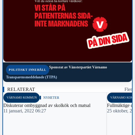
Sponsrat av
Vänsterpartiet Värnamo
POLITISKT INNEHÅLL
Transparensmeddelande (TTPA)
RELATERAT
Fler
VÄRNAMO KOMMUN
NYHETER
VÄRNAMO KOM
Diskuterar ombyggnad av skolkök och matsal
Fullmäktige di
11 januari, 2022 06:27
25 oktober, 2