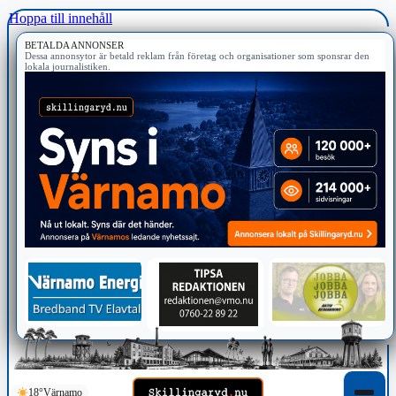
Hoppa till innehåll
BETALDA ANNONSER
Dessa annonsytor är betald reklam från företag och organisationer som sponsrar den
lokala journalistiken.
18°
Värnamo