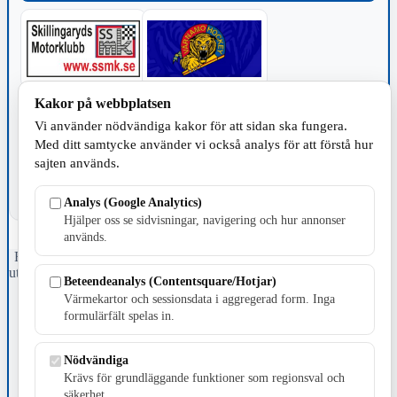
Kakor på webbplatsen
TILLVERKNING
Vi använder nödvändiga kakor för att sidan ska fungera.
Med ditt samtycke använder vi också analys för att förstå hur
sajten används.
Analys (Google Analytics)
Hjälper oss se sidvisningar, navigering och hur annonser
används.
Fristående webbtidningsföretag grundat 1991 som sedan 2002 ger
ut tidningen Skillingaryd.nu och 2010 lanserades Värnamo.nu. Från
Beteendeanalys (Contentsquare/Hotjar)
april 2026 omfattar Skillingaryd.nu tre kommuner: Gnosjö,
Värmekartor och sessionsdata i aggregerad form. Inga
Värnamo och Vaggeryds kommun.
formulärfält spelas in.
Kontakta oss
E-post: redaktionen@skillingaryd.nu
Nödvändiga
Postadress: Gisslaköp 1, 568 92 Skillingaryd
Krävs för grundläggande funktioner som regionsval och
säkerhet.
Kakinställningar