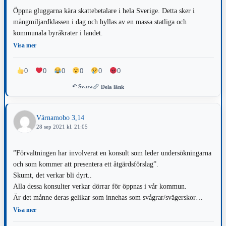
Öppna gluggarna kära skattebetalare i hela Sverige. Detta sker i
mångmiljardklassen i dag och hyllas av en massa statliga och
kommunala byråkrater i landet.
Visa mer
0
0
0
0
0
0
↶ Svara
Dela länk
Värnamobo 3,14
28 sep 2021 kl. 21:05
”Förvaltningen har involverat en konsult som leder undersökningarna
och som kommer att presentera ett åtgärdsförslag”.
Skumt, det verkar bli dyrt..
Alla dessa konsulter verkar dörrar för öppnas i vår kommun.
Är det månne deras gelikar som innehas som svågrar/svägerskor
politikerna till detta tar , det kostar ju kosing för oss- skattebetalare,
Visa mer
när vi också kan säga att vissa kostnader inte borde bli upplåtna, för