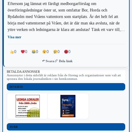
Eftersom jag lämnat ett färdigt medborgarförslag om
överföringsledningar öster ut, som omfattar Bor, Horda och
Rydaholm med Vråens vattentorn som startplats. Är det helt fel att
börja med vattentornet på Vråen, det är där man ska avsluta, när de
yttre verken och ledningarna är klara att anslutas! Tänk ett varv till,
eller lägg pannorna i djupa veck som ni har tänkt med
Visa mer
Finnvedsvallen! Där finns nog lösningen!
0
0
0
0
0
0
↶ Svara
Dela länk
BETALDA ANNONSER
Annonsytor i detta sidofält är reklam från de företag och organisationer som valt att
sponsra den lokala journalistiken i sin hemkommun.
DIVERSE
JOBB