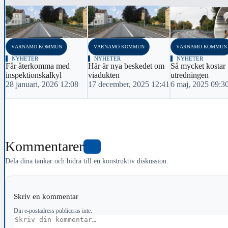
‹
VÄRNAMO KOMMUN
VÄRNAMO KOMMUN
VÄRNAMO KOMMUN
NYHETER
NYHETER
NYHETER
Får återkomma med
Här är nya beskedet om
Så mycket kostar
inspektionskalkyl
viadukten
utredningen
28 januari, 2026 12:08
17 december, 2025 12:41
6 maj, 2025 09:3
Kommentarer
1
Dela dina tankar och bidra till en konstruktiv diskussion.
Skriv en kommentar
Din e-postadress publiceras inte.
Kommentar