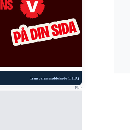
Transparensmeddelande (TTPA)
Fler
VÄRNAMO K
NYHETER
Fullmäktige
utredning a
25 oktober,