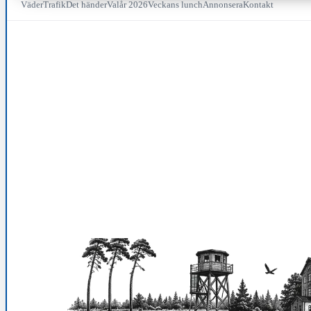
Väder
Trafik
Det händer
Valår 2026
Veckans lunch
Annonsera
Kontakt