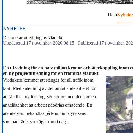
Hem
Nyhete
NYHETER
Diskuterar utredning av viadukt
Uppdaterad 17 november, 2020 08:15
·
Publicerad 17 november, 20
En utredning för en halv miljon kronor och återkoppling inom e
en ny projektutredning för en framtida viadukt.
Viadukten kommer att stängas för all trafik inom
kort. Med anledning av det omfattande arbetet för
att få till en ny lösning, ser kommunen det som en
angelägenhet att arbetet påbörjas omgående. Ett
ärende som behandlas på kommunstyrelsens
sammanträde, som äger rum i dag.