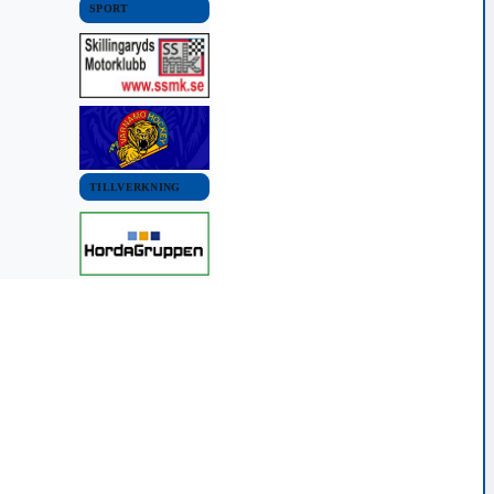
SPORT
TILLVERKNING
OMMUN
 diskuterar
v vattentorn
 2021 07:00