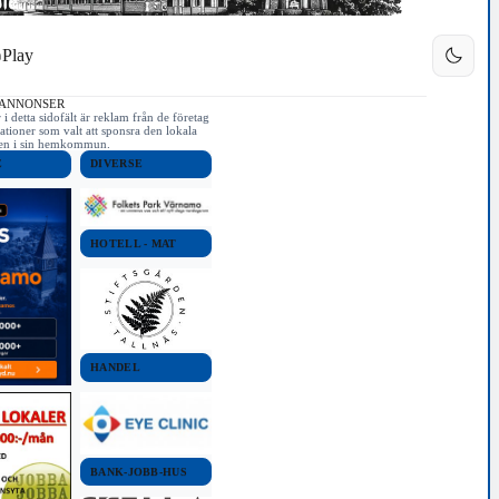
Play
 ANNONSER
i detta sidofält är reklam från de företag
ationer som valt att sponsra den lokala
iken i sin hemkommun.
E
DIVERSE
HOTELL - MAT
HANDEL
BANK-JOBB-HUS