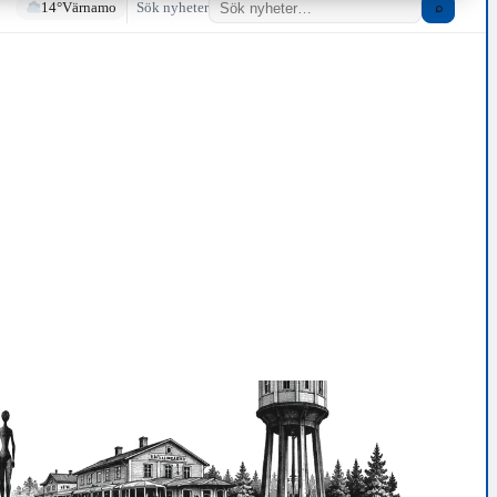
14°
Värnamo
Sök nyheter
⌕