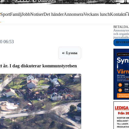
r
Sport
Familj
Jobb
Notiser
Det händer
Annonsera
Veckans lunch
Kontakt
BETALDA
Annonsytor 
och organis
journalist
20 06:53
DIVERS
Lyssna
tt år. I dag diskuterar kommunstyrelsen