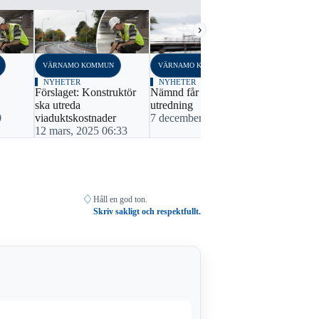
›
VÄRNAMO KOMMUN
VÄRNAMO KOMMUN
NYHETER
NYHETER
Förslaget: Konstruktör
Nämnd får pengar för
ska utreda
utredning
0
viaduktskostnader
7 december, 2023 16:48
12 mars, 2025 06:33
♢
Håll en god ton.
Skriv sakligt och respektfullt.