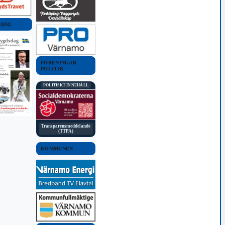
MANG
FÖRENINGAR
POLITIK
POLITISKT INNEHÅLL
Transparensmeddelande
(TTPA)
KOMMUNEN