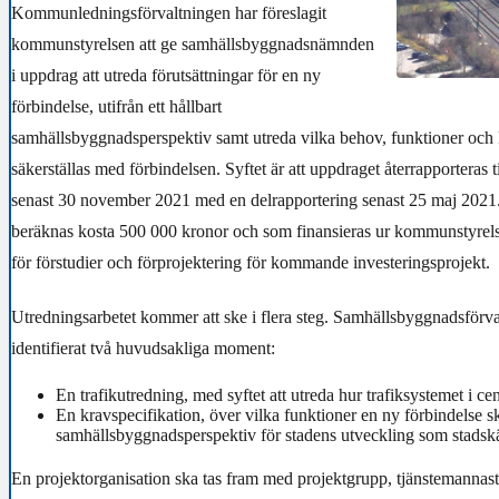
Kommunledningsförvaltningen har föreslagit
kommunstyrelsen att ge samhällsbyggnadsnämnden
i uppdrag att utreda förutsättningar för en ny
förbindelse, utifrån ett hållbart
samhällsbyggnadsperspektiv samt utreda vilka behov, funktioner och
säkerställas med förbindelsen. Syftet är att uppdraget återrapporteras
senast 30 november 2021 med en delrapportering senast 25 maj 2021
beräknas kosta 500 000 kronor och som finansieras ur kommunstyrels
för förstudier och förprojektering för kommande investeringsprojekt.
Utredningsarbetet kommer att ske i flera steg. Samhällsbyggnadsförva
identifierat två huvudsakliga moment:
En trafikutredning,
med syftet att utreda hur trafiksystemet i c
En kravspecifikation, över vilka funktioner en ny förbindelse ska
samhällsbyggnadsperspektiv för stadens utveckling som stad
En projektorganisation ska tas fram med projektgrupp, tjänstemannast