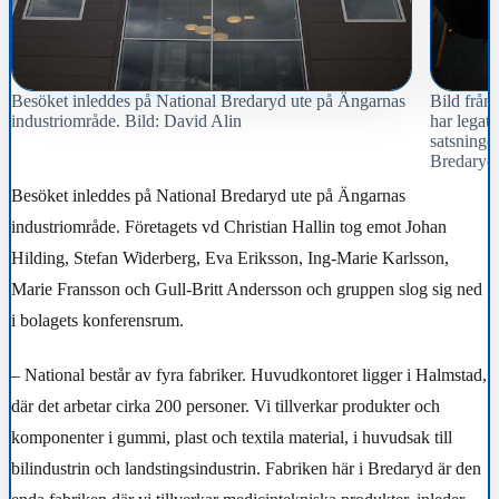
Besöket inleddes på National Bredaryd ute på Ängarnas
Bild från
industriområde. Bild: David Alin
har legat 
satsningen
Bredaryds
Besöket inleddes på National Bredaryd ute på Ängarnas
industriområde. Företagets vd Christian Hallin tog emot Johan
Hilding, Stefan Widerberg, Eva Eriksson, Ing-Marie Karlsson,
Marie Fransson och Gull-Britt Andersson och gruppen slog sig ned
i bolagets konferensrum.
– National består av fyra fabriker. Huvudkontoret ligger i Halmstad,
där det arbetar cirka 200 personer. Vi tillverkar produkter och
komponenter i gummi, plast och textila material, i huvudsak till
bilindustrin och landstingsindustrin. Fabriken här i Bredaryd är den