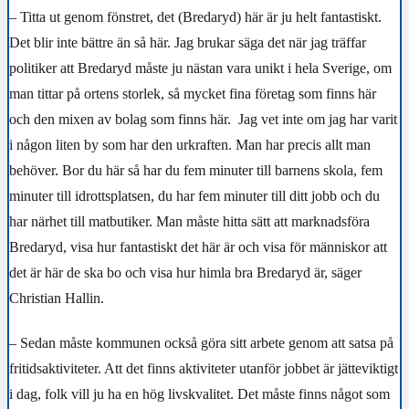
– Titta ut genom fönstret, det (Bredaryd) här är ju helt fantastiskt.
Det blir inte bättre än så här. Jag brukar säga det när jag träffar
politiker att Bredaryd måste ju nästan vara unikt i hela Sverige, om
man tittar på ortens storlek, så mycket fina företag som finns här
och den mixen av bolag som finns här. Jag vet inte om jag har varit
i någon liten by som har den urkraften. Man har precis allt man
behöver. Bor du här så har du fem minuter till barnens skola, fem
minuter till idrottsplatsen, du har fem minuter till ditt jobb och du
har närhet till matbutiker. Man måste hitta sätt att marknadsföra
Bredaryd, visa hur fantastiskt det här är och visa för människor att
det är här de ska bo och visa hur himla bra Bredaryd är, säger
Christian Hallin.
– Sedan måste kommunen också göra sitt arbete genom att satsa på
fritidsaktiviteter. Att det finns aktiviteter utanför jobbet är jätteviktigt
i dag, folk vill ju ha en hög livskvalitet. Det måste finns något som