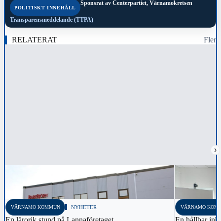
Sponsrat av
Centerpartiet, Värnamokretsen
POLITISKT INNEHÅLL
Transparensmeddelande (TTPA)
RELATERAT
Fler
›
VÄRNAMO KOMMUN
NYHETER
VÄRNAMO KOM
En lärorik stund på Lannaföretaget
En hållbar inb