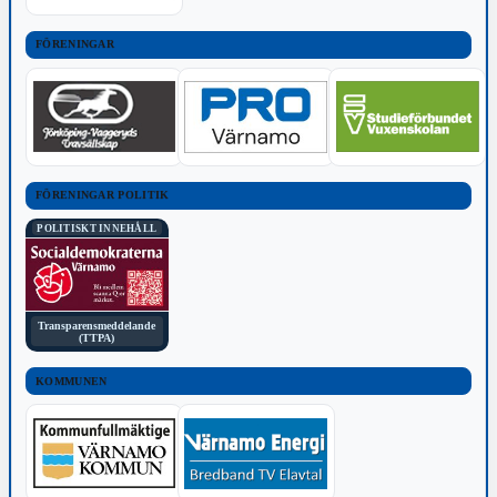
FÖRENINGAR
FÖRENINGAR POLITIK
POLITISKT INNEHÅLL
Transparensmeddelande
(TTPA)
KOMMUNEN