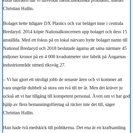
enda fabriken där vi tillverkar medicintekniska produkter, inleder
Christian Hallin.
Bolaget hette tidigare DX Plastics och var beläget inne i centrala
Bredaryd. 2014 köpte Nationalkoncernen upp bolaget och dess 15
anställda. Med ett fokus på en lokal närvaro bytte bolaget namn till
National Bredaryd och 2018 beslutade ägarna att satsa närmare 45
miljoner kronor på en 4 000 kvadratmeter stor fabrik på Ängarnas
industriområde utmed riksväg 27.
– Vi har gjort ett otroligt jobb de senaste åren och vi kommer att
vara ungefär dubbelt så stora om två till tre år. Men det kräver ju
också att vi har tillgång till kompetent personal. Även om vi har god
hjälp av flera bemanningsföretag så räcker inte det till, säger
Christian Hallin.
Han hade två medskick till politikerna. Det ena är en kraftsamling