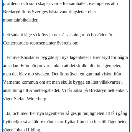
profilerar och som skapar värde för samhället, exempelvis att i
Bredaryd finns Sveriges bästa vandringsleder eller
mountainbikeleder.
I ett sådant läge så krävs ju också satsningar på bostäder, är
Centerpartiets representanter överens om.
– Finnvedsbostäder byggde sju nya lägenheter i Bredaryd för några
år sedan. Från början var tanken att det skulle bli nio lägenheter,
men det blev nio stycken. Det finns även en gammal vision från
Värnamo kommun om att man skulle bygga ett litet villakvarter i
anslutning till Annebergsbadet. Vi får satsa på Bredaryd helt enkelt,
säger Stefan Widerberg.
– Ja, och med fler nya lägenheter så ges ju möjligheten att få i gång
flyttkedjor så att äldre människor flyttar från sina hus till lägenheter,
säger Johan Hilding.