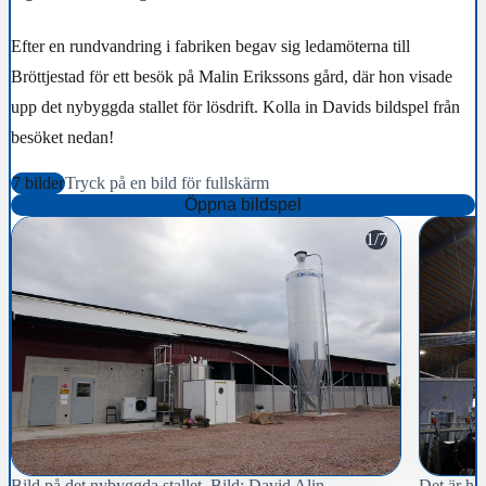
Efter en rundvandring i fabriken begav sig ledamöterna till
Bröttjestad för ett besök på Malin Erikssons gård, där hon visade
upp det nybyggda stallet för lösdrift. Kolla in Davids bildspel från
besöket nedan!
7 bilder
Tryck på en bild för fullskärm
Öppna bildspel
1/7
Bild på det nybyggda stallet. Bild: David Alin
Det är hög