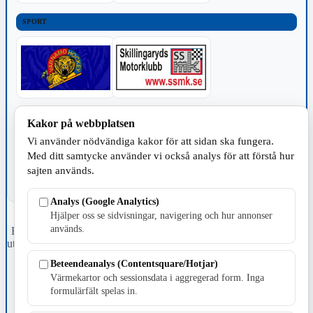
SPORT
TILLVERKNING
Kakor på webbplatsen
Vi använder nödvändiga kakor för att sidan ska fungera.
Med ditt samtycke använder vi också analys för att förstå hur
sajten används.
Analys (Google Analytics)
Hjälper oss se sidvisningar, navigering och hur annonser
används.
Fristående webbtidningsföretag grundat 1991 som sedan 2002 ger
ut tidningen Skillingaryd.nu och 2010 lanserades Värnamo.nu. Från
april 2026 omfattar Skillingaryd.nu tre kommuner: Gnosjö,
Beteendeanalys (Contentsquare/Hotjar)
Värnamo och Vaggeryds kommun.
Värmekartor och sessionsdata i aggregerad form. Inga
formulärfält spelas in.
Kontakta oss
E-post: redaktionen@skillingaryd.nu