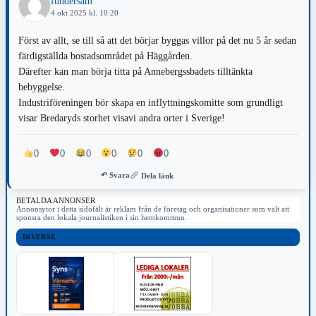
fundersam
4 okt 2025 kl. 10:20
Först av allt, se till så att det börjar byggas villor på det nu 5 år sedan
färdigställda bostadsområdet på Häggården.
Därefter kan man börja titta på Annebergssbadets tilltänkta
bebyggelse.
Industriföreningen bör skapa en inflyttningskomitte som grundligt
visar Bredaryds storhet visavi andra orter i Sverige!
0
0
0
0
0
0
↶ Svara
Dela länk
BETALDA ANNONSER
Annonsytor i detta sidofält är reklam från de företag och organisationer som valt att
sponsra den lokala journalistiken i sin hemkommun.
DIVERSE