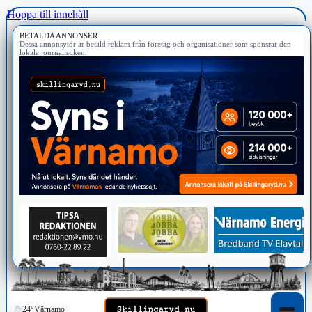
Hoppa till innehåll
BETALDA ANNONSER
Dessa annonsytor är betald reklam från företag och organisationer som sponsrar den
lokala journalistiken.
24°
Värnamo