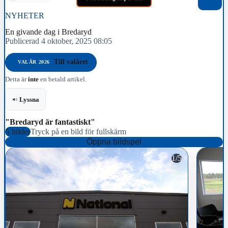
NYHETER
En givande dag i Bredaryd
Publicerad 4 oktober, 2025 08:05
Till valåret
VALÅR 2026
Detta är
inte
en betald artikel.
Lyssna
"Bredaryd är fantastiskt"
5 bilder
Tryck på en bild för fullskärm
Öppna bildspel
1/5