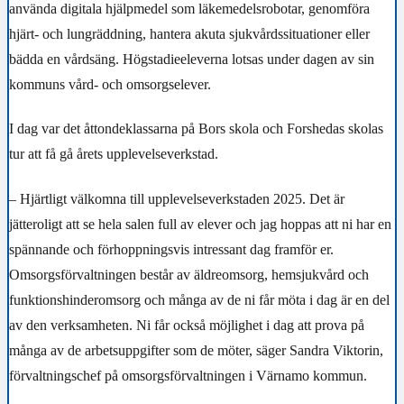
använda digitala hjälpmedel som läkemedelsrobotar, genomföra
hjärt- och lungräddning, hantera akuta sjukvårdssituationer eller
bädda en vårdsäng. Högstadieeleverna lotsas under dagen av sin
kommuns vård- och omsorgselever.
I dag var det åttondeklassarna på Bors skola och Forshedas skolas
tur att få gå årets upplevelseverkstad.
– Hjärtligt välkomna till upplevelseverkstaden 2025. Det är
jätteroligt att se hela salen full av elever och jag hoppas att ni har en
spännande och förhoppningsvis intressant dag framför er.
Omsorgsförvaltningen består av äldreomsorg, hemsjukvård och
funktionshinderomsorg och många av de ni får möta i dag är en del
av den verksamheten. Ni får också möjlighet i dag att prova på
många av de arbetsuppgifter som de möter, säger Sandra Viktorin,
förvaltningschef på omsorgsförvaltningen i Värnamo kommun.