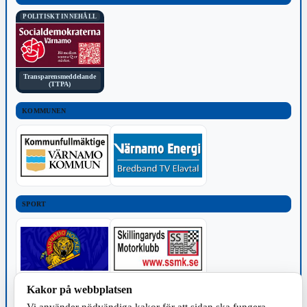
POLITISKT INNEHÅLL
Transparensmeddelande
(TTPA)
KOMMUNEN
SPORT
Kakor på webbplatsen
TILLVERKNING
Vi använder nödvändiga kakor för att sidan ska fungera.