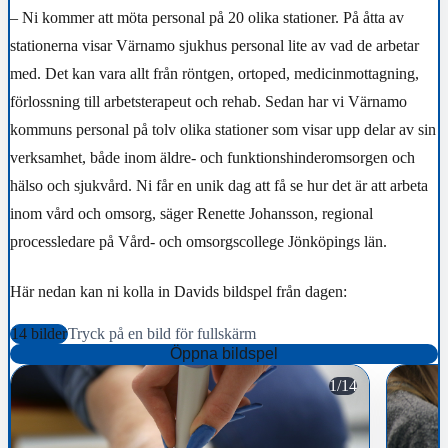
– Ni kommer att möta personal på 20 olika stationer. På åtta av
stationerna visar Värnamo sjukhus personal lite av vad de arbetar
med. Det kan vara allt från röntgen, ortoped, medicinmottagning,
förlossning till arbetsterapeut och rehab. Sedan har vi Värnamo
kommuns personal på tolv olika stationer som visar upp delar av sin
verksamhet, både inom äldre- och funktionshinderomsorgen och
hälso och sjukvård. Ni får en unik dag att få se hur det är att arbeta
inom vård och omsorg, säger Renette Johansson, regional
processledare på Vård- och omsorgscollege Jönköpings län.
Här nedan kan ni kolla in Davids bildspel från dagen:
14 bilder
Tryck på en bild för fullskärm
Öppna bildspel
1/14