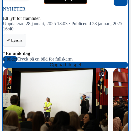
NYHETER
Ett lyft för framtiden
Uppdaterad 28 januari, 2025 18:03
·
Publicerad 28 januari, 2025
16:40
Lyssna
"En unik dag"
2 bilder
Tryck på en bild för fullskärm
Öppna bildspel
1/2