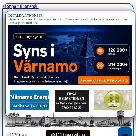
Hoppa till innehåll
BETALDA ANNONSER
Dessa annonsytor är betald reklam från företag och organisationer som sponsrar den
lokala journalistiken.
15°
Värnamo