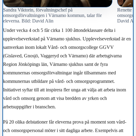
Sandra Viktorin, förvaltningschef på
Renette J
omsorgsförvaltningen i Värnamo kommun, talar för
omsorgscol
eleverna. Bild: David Alin
David Al
Under vecka 4 och 5 får cirka 1 100 åttondeklassare delta i
upplevelseverkstad på Värnamo sjukhus. Upplevelseverkstad är en
samverkan inom lokalt Vård- och omsorgscollege GGVV
(Gislaved, Gnosjö, Vaggeryd och Värnamo) där arbetsgivarna
Region Jönköpings län, Värnamo sjukhus samt de fyra
kommunernas omsorgsförvaltningar ingår tillsammans med
kommunernas utbildare på vård- och omsorgsprogrammet.
Initiativet syftar till att inspirera fler unga att välja att arbeta inom
vård och omsorg genom att visa bredden av yrken och
arbetsuppgifter i branschen.
På 20 olika delstationer får eleverna prova på moment som vård-
och omsorgspersonal möter i sitt dagliga arbete. Exempelvis att